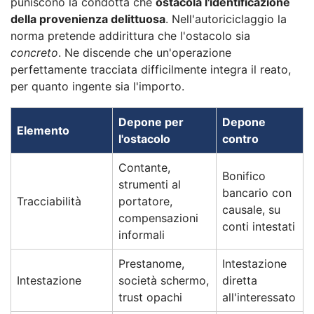
puniscono la condotta che
ostacola l'identificazione
della provenienza delittuosa
. Nell'autoriciclaggio la
norma pretende addirittura che l'ostacolo sia
concreto
. Ne discende che un'operazione
perfettamente tracciata difficilmente integra il reato,
per quanto ingente sia l'importo.
Depone per
Depone
Elemento
l'ostacolo
contro
Contante,
Bonifico
strumenti al
bancario con
Tracciabilità
portatore,
causale, su
compensazioni
conti intestati
informali
Prestanome,
Intestazione
Intestazione
società schermo,
diretta
trust opachi
all'interessato