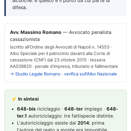
alcunché: e questo è il punto da cui parte la
difesa.
Avv. Massimo Romano
—
Avvocato penalista
cassazionista
Iscritto all'
Ordine degli Avvocati di Napoli n. 14553
·
Albo Speciale per il patrocinio davanti alla Corte di
cassazione (CNF) dal 23 ottobre 2015 · tessera
AA039620 · penale d'impresa, tributario e fallimentare
→ Studio Legale Romano
·
verifica sull'Albo Nazionale
⚡ In sintesi
648-bis
riciclaggio ·
648-ter
impiego ·
648-
ter.1
autoriciclaggio: tre fattispecie distinte.
L'autoriciclaggio esiste dal
2014
: prima
l'autore del reato a monte era impunibile.