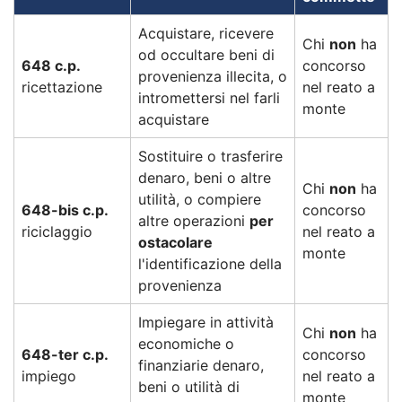
Acquistare, ricevere
Chi
non
ha
od occultare beni di
648 c.p.
concorso
provenienza illecita, o
ricettazione
nel reato a
intromettersi nel farli
monte
acquistare
Sostituire o trasferire
denaro, beni o altre
Chi
non
ha
utilità, o compiere
648-bis c.p.
concorso
altre operazioni
per
riciclaggio
nel reato a
ostacolare
monte
l'identificazione della
provenienza
Impiegare in attività
Chi
non
ha
economiche o
648-ter c.p.
concorso
finanziarie denaro,
impiego
nel reato a
beni o utilità di
monte