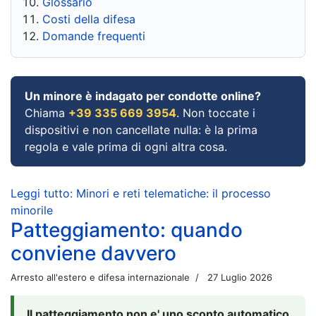
Glossario
Costi della difesa
Domande frequenti
Un minore è indagato per condotte online?
Chiama
+39 335 669 3954
. Non toccate i
dispositivi e non cancellate nulla: è la prima
regola e vale prima di ogni altra cosa.
Leggi tutto: Minori e reti telematiche: il processo
minorile
Patteggiamento: quando
conviene davvero
Arresto all'estero e difesa internazionale
27 Luglio 2026
Il patteggiamento non e' uno sconto automatico