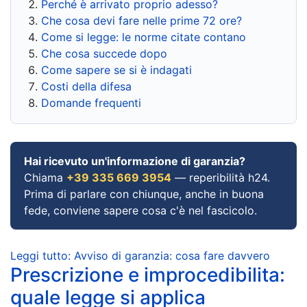
Perché è arrivato proprio adesso?
Che cosa devi fare nelle prime 72 ore?
Come si legge: le norme citate contano
Che cosa succede dopo
Come sapere se si è indagati
Costi della difesa
Domande frequenti
Hai ricevuto un'informazione di garanzia?
Chiama
+39 335 669 3954
— reperibilità h24.
Prima di parlare con chiunque, anche in buona
fede, conviene sapere cosa c'è nel fascicolo.
Leggi tutto: Avviso di garanzia: cosa fare davvero
Prescrizione e improcedibilita:
quale legge si applica