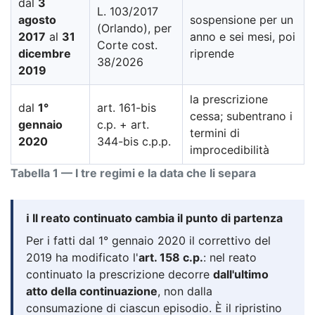
dal
3
L. 103/2017
agosto
sospensione per un
(Orlando), per
2017
al
31
anno e sei mesi, poi
Corte cost.
dicembre
riprende
38/2026
2019
la prescrizione
dal
1°
art. 161-bis
cessa; subentrano i
gennaio
c.p. + art.
termini di
2020
344-bis c.p.p.
improcedibilità
Tabella 1 — I tre regimi e la data che li separa
ℹ️ Il reato continuato cambia il punto di partenza
Per i fatti dal 1° gennaio 2020 il correttivo del
2019 ha modificato l'
art. 158 c.p.
: nel reato
continuato la prescrizione decorre
dall'ultimo
atto della continuazione
, non dalla
consumazione di ciascun episodio. È il ripristino