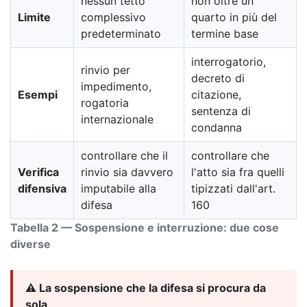
nessun tetto
non oltre un
Limite
complessivo
quarto in più del
predeterminato
termine base
interrogatorio,
rinvio per
decreto di
impedimento,
Esempi
citazione,
rogatoria
sentenza di
internazionale
condanna
controllare che il
controllare che
Verifica
rinvio sia davvero
l'atto sia fra quelli
difensiva
imputabile alla
tipizzati dall'art.
difesa
160
Tabella 2 — Sospensione e interruzione: due cose
diverse
⚠️ La sospensione che la difesa si procura da
sola