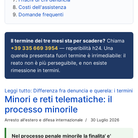
Costi dell'assistenza
Domande frequenti
Il termine dei tre mesi sta per scadere?
Chiama
+39 335 669 3954
— reperibilità h24. Una
querela presentata fuori termine è irrimediabile: il
reato non è più perseguibile, e non esiste
rimessione in termini.
Leggi tutto: Differenza fra denuncia e querela: i termini
Minori e reti telematiche: il
processo minorile
Arresto all'estero e difesa internazionale
30 Luglio 2026
Nel processo penale minorile la finalita' e'