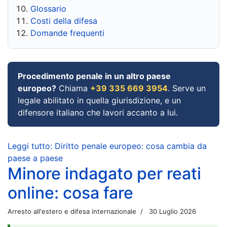
Glossario
Costi della difesa
Domande frequenti
Procedimento penale in un altro paese
europeo?
Chiama
+39 335 669 3954
. Serve un
legale abilitato in quella giurisdizione, e un
difensore italiano che lavori accanto a lui.
Leggi tutto: Diritto penale europeo: cosa cambia da
paese a paese
Minore indagato per reati
online: cosa fare
Arresto all'estero e difesa internazionale
30 Luglio 2026