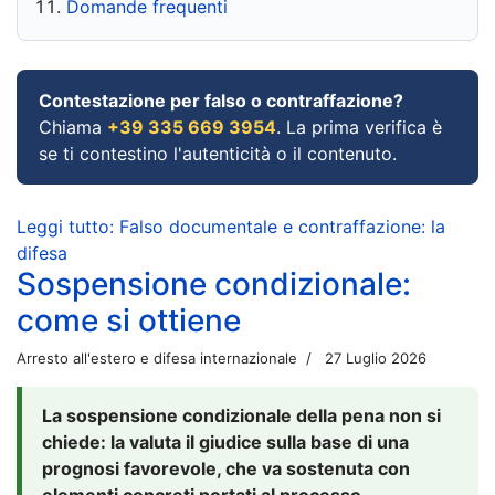
Domande frequenti
Contestazione per falso o contraffazione?
Chiama
+39 335 669 3954
. La prima verifica è
se ti contestino l'autenticità o il contenuto.
Leggi tutto: Falso documentale e contraffazione: la
difesa
Sospensione condizionale:
come si ottiene
Arresto all'estero e difesa internazionale
27 Luglio 2026
La sospensione condizionale della pena non si
chiede: la valuta il giudice sulla base di una
prognosi favorevole, che va sostenuta con
elementi concreti portati al processo.