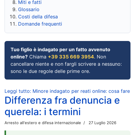
Miti e fatti
Glossario
Costi della difesa
Domande frequenti
Tuo figlio è indagato per un fatto avvenuto
online?
Chiama
+39 335 669 3954
. Non
cancellare niente e non fargli scrivere a nessuno:
sono le due regole delle prime ore.
Leggi tutto: Minore indagato per reati online: cosa fare
Differenza fra denuncia e
querela: i termini
Arresto all'estero e difesa internazionale
27 Luglio 2026