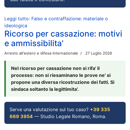
Leggi tutto: Falso e contraffazione: materiale o
ideologica
Ricorso per cassazione: motivi
e ammissibilita'
Arresto all'estero e difesa internazionale
27 Luglio 2026
Nel ricorso per cassazione non si rifa' il
processo: non si riesaminano le prove ne' si
propone una diversa ricostruzione dei fatti. Si
sindaca soltanto la legittimita'.
Serve una valutazione sul tuo caso?
+39 335
669 3954
— Studio Legale Romano, Roma.