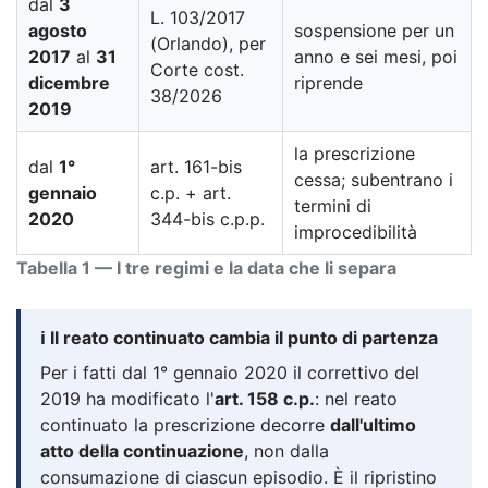
dal
3
L. 103/2017
agosto
sospensione per un
(Orlando), per
2017
al
31
anno e sei mesi, poi
Corte cost.
dicembre
riprende
38/2026
2019
la prescrizione
dal
1°
art. 161-bis
cessa; subentrano i
gennaio
c.p. + art.
termini di
2020
344-bis c.p.p.
improcedibilità
Tabella 1 — I tre regimi e la data che li separa
ℹ️ Il reato continuato cambia il punto di partenza
Per i fatti dal 1° gennaio 2020 il correttivo del
2019 ha modificato l'
art. 158 c.p.
: nel reato
continuato la prescrizione decorre
dall'ultimo
atto della continuazione
, non dalla
consumazione di ciascun episodio. È il ripristino