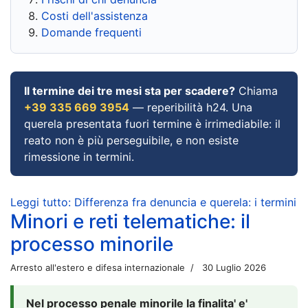
Costi dell'assistenza
Domande frequenti
Il termine dei tre mesi sta per scadere?
Chiama
+39 335 669 3954
— reperibilità h24. Una
querela presentata fuori termine è irrimediabile: il
reato non è più perseguibile, e non esiste
rimessione in termini.
Leggi tutto: Differenza fra denuncia e querela: i termini
Minori e reti telematiche: il
processo minorile
Arresto all'estero e difesa internazionale
30 Luglio 2026
Nel processo penale minorile la finalita' e'