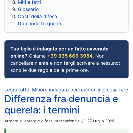
Miti e fatti
Glossario
Costi della difesa
Domande frequenti
Tuo figlio è indagato per un fatto avvenuto
online?
Chiama
+39 335 669 3954
. Non
cancellare niente e non fargli scrivere a nessuno:
sono le due regole delle prime ore.
Leggi tutto: Minore indagato per reati online: cosa fare
Differenza fra denuncia e
querela: i termini
Arresto all'estero e difesa internazionale
27 Luglio 2026