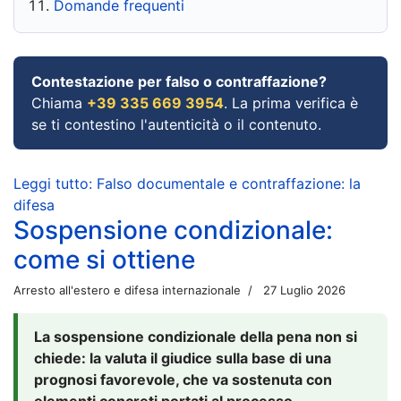
Domande frequenti
Contestazione per falso o contraffazione?
Chiama
+39 335 669 3954
. La prima verifica è
se ti contestino l'autenticità o il contenuto.
Leggi tutto: Falso documentale e contraffazione: la
difesa
Sospensione condizionale:
come si ottiene
Arresto all'estero e difesa internazionale
27 Luglio 2026
La sospensione condizionale della pena non si
chiede: la valuta il giudice sulla base di una
prognosi favorevole, che va sostenuta con
elementi concreti portati al processo.