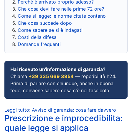
Perché è arrivato proprio adesso?
Che cosa devi fare nelle prime 72 ore?
Come si legge: le norme citate contano
Che cosa succede dopo
Come sapere se si è indagati
Costi della difesa
Domande frequenti
Hai ricevuto un'informazione di garanzia?
Chiama
+39 335 669 3954
— reperibilità h24.
Prima di parlare con chiunque, anche in buona
fede, conviene sapere cosa c'è nel fascicolo.
Leggi tutto: Avviso di garanzia: cosa fare davvero
Prescrizione e improcedibilita:
quale legge si applica