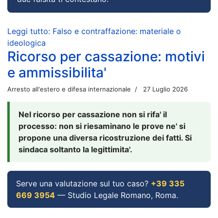
Leggi tutto: Falso e contraffazione: materiale o
ideologica
Ricorso per cassazione: motivi
e ammissibilita'
Arresto all'estero e difesa internazionale
27 Luglio 2026
Nel ricorso per cassazione non si rifa' il
processo: non si riesaminano le prove ne' si
propone una diversa ricostruzione dei fatti. Si
sindaca soltanto la legittimita'.
Serve una valutazione sul tuo caso?
+39 335
669 3954
— Studio Legale Romano, Roma.