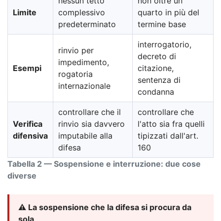
nessun tetto
non oltre un
Limite
complessivo
quarto in più del
predeterminato
termine base
interrogatorio,
rinvio per
decreto di
impedimento,
Esempi
citazione,
rogatoria
sentenza di
internazionale
condanna
controllare che il
controllare che
Verifica
rinvio sia davvero
l'atto sia fra quelli
difensiva
imputabile alla
tipizzati dall'art.
difesa
160
Tabella 2 — Sospensione e interruzione: due cose
diverse
⚠️ La sospensione che la difesa si procura da
sola