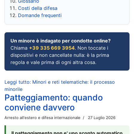
Glossario
Costi della difesa
Domande frequenti
Un minore è indagato per condotte online?
Chiama
+39 335 669 3954
. Non toccate i
dispositivi e non cancellate nulla: è la prima
regola e vale prima di ogni altra cosa.
Leggi tutto: Minori e reti telematiche: il processo
minorile
Patteggiamento: quando
conviene davvero
Arresto all'estero e difesa internazionale
27 Luglio 2026
Il patteggiamento non e' uno sconto automatico