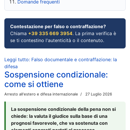
Domande frequenti
Contestazione per falso o contraffazione?
Chiama
+39 335 669 3954
. La prima verifica è
se ti contestino l'autenticità o il contenuto.
Leggi tutto: Falso documentale e contraffazione: la
difesa
Sospensione condizionale:
come si ottiene
Arresto all'estero e difesa internazionale
27 Luglio 2026
La sospensione condizionale della pena non si
chiede: la valuta il giudice sulla base di una
prognosi favorevole, che va sostenuta con
elementi concreti portati al processo.