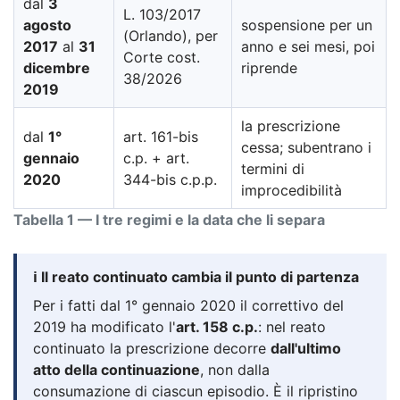
dal
3
L. 103/2017
agosto
sospensione per un
(Orlando), per
2017
al
31
anno e sei mesi, poi
Corte cost.
dicembre
riprende
38/2026
2019
la prescrizione
dal
1°
art. 161-bis
cessa; subentrano i
gennaio
c.p. + art.
termini di
2020
344-bis c.p.p.
improcedibilità
Tabella 1 — I tre regimi e la data che li separa
ℹ️ Il reato continuato cambia il punto di partenza
Per i fatti dal 1° gennaio 2020 il correttivo del
2019 ha modificato l'
art. 158 c.p.
: nel reato
continuato la prescrizione decorre
dall'ultimo
atto della continuazione
, non dalla
consumazione di ciascun episodio. È il ripristino