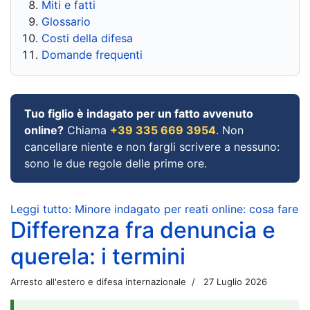
Miti e fatti
Glossario
Costi della difesa
Domande frequenti
Tuo figlio è indagato per un fatto avvenuto
online?
Chiama
+39 335 669 3954
. Non
cancellare niente e non fargli scrivere a nessuno:
sono le due regole delle prime ore.
Leggi tutto: Minore indagato per reati online: cosa fare
Differenza fra denuncia e
querela: i termini
Arresto all'estero e difesa internazionale
27 Luglio 2026