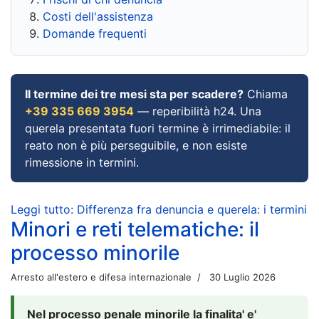
Costi dell'assistenza
Domande frequenti
Il termine dei tre mesi sta per scadere?
Chiama
+39 335 669 3954
— reperibilità h24. Una
querela presentata fuori termine è irrimediabile: il
reato non è più perseguibile, e non esiste
rimessione in termini.
Leggi tutto: Differenza fra denuncia e querela: i termini
Minori e reti telematiche: il
processo minorile
Arresto all'estero e difesa internazionale
30 Luglio 2026
Nel processo penale minorile la finalita' e'