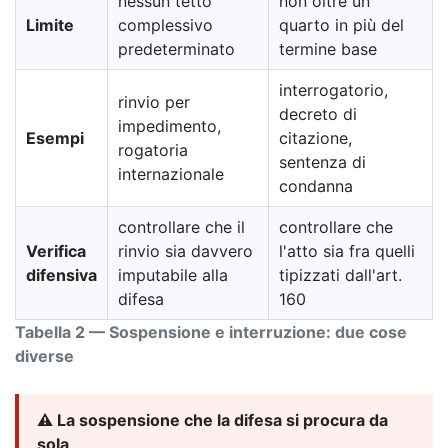
nessun tetto
non oltre un
Limite
complessivo
quarto in più del
predeterminato
termine base
interrogatorio,
rinvio per
decreto di
impedimento,
Esempi
citazione,
rogatoria
sentenza di
internazionale
condanna
controllare che il
controllare che
Verifica
rinvio sia davvero
l'atto sia fra quelli
difensiva
imputabile alla
tipizzati dall'art.
difesa
160
Tabella 2 — Sospensione e interruzione: due cose
diverse
⚠️ La sospensione che la difesa si procura da
sola