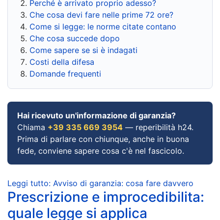
Perché è arrivato proprio adesso?
Che cosa devi fare nelle prime 72 ore?
Come si legge: le norme citate contano
Che cosa succede dopo
Come sapere se si è indagati
Costi della difesa
Domande frequenti
Hai ricevuto un'informazione di garanzia?
Chiama
+39 335 669 3954
— reperibilità h24.
Prima di parlare con chiunque, anche in buona
fede, conviene sapere cosa c'è nel fascicolo.
Leggi tutto: Avviso di garanzia: cosa fare davvero
Prescrizione e improcedibilita:
quale legge si applica