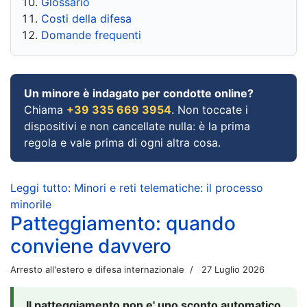
Glossario
Costi della difesa
Domande frequenti
Un minore è indagato per condotte online?
Chiama
+39 335 669 3954
. Non toccate i
dispositivi e non cancellate nulla: è la prima
regola e vale prima di ogni altra cosa.
Leggi tutto: Minori e reti telematiche: il processo
minorile
Patteggiamento: quando
conviene davvero
Arresto all'estero e difesa internazionale
27 Luglio 2026
Il patteggiamento non e' uno sconto automatico