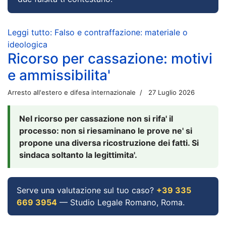
Leggi tutto: Falso e contraffazione: materiale o
ideologica
Ricorso per cassazione: motivi
e ammissibilita'
Arresto all'estero e difesa internazionale
27 Luglio 2026
Nel ricorso per cassazione non si rifa' il
processo: non si riesaminano le prove ne' si
propone una diversa ricostruzione dei fatti. Si
sindaca soltanto la legittimita'.
Serve una valutazione sul tuo caso?
+39 335
669 3954
— Studio Legale Romano, Roma.