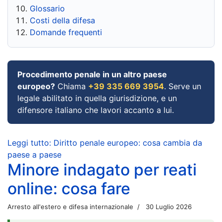
Glossario
Costi della difesa
Domande frequenti
Procedimento penale in un altro paese
europeo?
Chiama
+39 335 669 3954
. Serve un
legale abilitato in quella giurisdizione, e un
difensore italiano che lavori accanto a lui.
Leggi tutto: Diritto penale europeo: cosa cambia da
paese a paese
Minore indagato per reati
online: cosa fare
Arresto all'estero e difesa internazionale
30 Luglio 2026