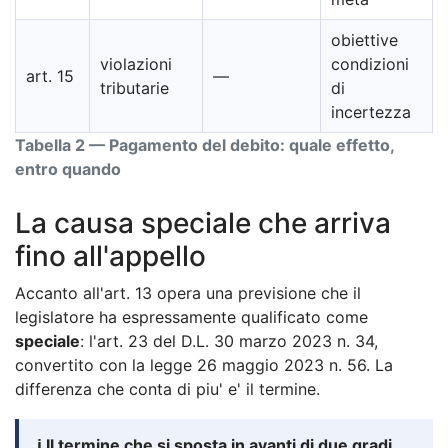
obiettive
violazioni
condizioni
art. 15
—
tributarie
di
incertezza
Tabella 2 — Pagamento del debito: quale effetto,
entro quando
La causa speciale che arriva
fino all'appello
Accanto all'art. 13 opera una previsione che il
legislatore ha espressamente qualificato come
speciale
: l'art. 23 del D.L. 30 marzo 2023 n. 34,
convertito con la legge 26 maggio 2023 n. 56. La
differenza che conta di piu' e' il termine.
ℹ️ Il termine che si sposta in avanti di due gradi