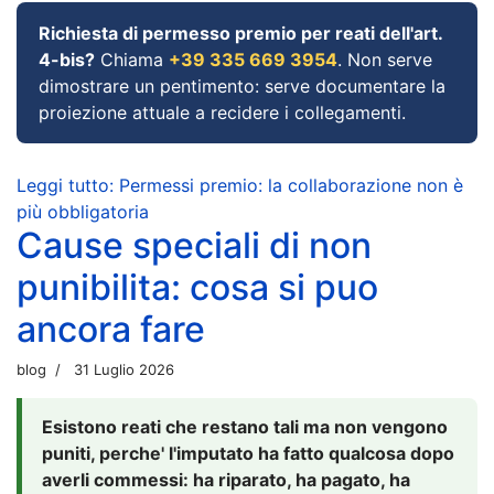
Richiesta di permesso premio per reati dell'art.
4-bis?
Chiama
+39 335 669 3954
. Non serve
dimostrare un pentimento: serve documentare la
proiezione attuale a recidere i collegamenti.
Leggi tutto: Permessi premio: la collaborazione non è
più obbligatoria
Cause speciali di non
punibilita: cosa si puo
ancora fare
blog
31 Luglio 2026
Esistono reati che restano tali ma non vengono
puniti, perche' l'imputato ha fatto qualcosa dopo
averli commessi: ha riparato, ha pagato, ha