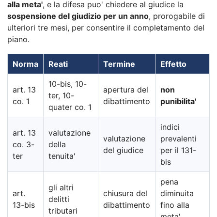
alla meta'
, e la difesa puo' chiedere al giudice la
sospensione del giudizio per un anno
, prorogabile di
ulteriori tre mesi, per consentire il completamento del
piano.
Norma
Reati
Termine
Effetto
10-bis, 10-
art. 13
apertura del
non
ter, 10-
co. 1
dibattimento
punibilita'
quater co. 1
indici
art. 13
valutazione
valutazione
prevalenti
co. 3-
della
del giudice
per il 131-
ter
tenuita'
bis
pena
gli altri
art.
chiusura del
diminuita
delitti
13-bis
dibattimento
fino alla
tributari
meta'