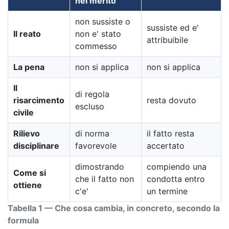
nel merito
non sussiste o
sussiste ed e'
Il reato
non e' stato
attribuibile
commesso
La pena
non si applica
non si applica
Il
di regola
risarcimento
resta dovuto
escluso
civile
Rilievo
di norma
il fatto resta
disciplinare
favorevole
accertato
dimostrando
compiendo una
Come si
che il fatto non
condotta entro
ottiene
c'e'
un termine
Tabella 1 — Che cosa cambia, in concreto, secondo la
formula