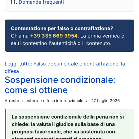
Domande frequenti
Contestazione per falso o contraffazione?
Chiama
+39 335 669 3954
. La prima verifica è
se ti contestino l'autenticità o il contenuto.
Leggi tutto: Falso documentale e contraffazione: la
difesa
Sospensione condizionale:
come si ottiene
Arresto all'estero e difesa internazionale
27 Luglio 2026
La sospensione condizionale della pena non si
chiede: la valuta il giudice sulla base di una
prognosi favorevole, che va sostenuta con
elementi concreti portati al processo.