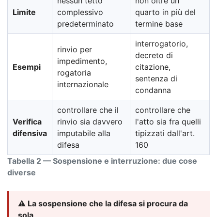
nessun tetto
non oltre un
Limite
complessivo
quarto in più del
predeterminato
termine base
interrogatorio,
rinvio per
decreto di
impedimento,
Esempi
citazione,
rogatoria
sentenza di
internazionale
condanna
controllare che il
controllare che
Verifica
rinvio sia davvero
l'atto sia fra quelli
difensiva
imputabile alla
tipizzati dall'art.
difesa
160
Tabella 2 — Sospensione e interruzione: due cose
diverse
⚠️ La sospensione che la difesa si procura da
sola