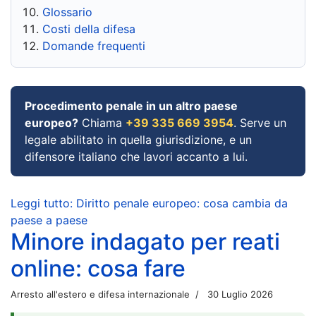
Glossario
Costi della difesa
Domande frequenti
Procedimento penale in un altro paese
europeo?
Chiama
+39 335 669 3954
. Serve un
legale abilitato in quella giurisdizione, e un
difensore italiano che lavori accanto a lui.
Leggi tutto: Diritto penale europeo: cosa cambia da
paese a paese
Minore indagato per reati
online: cosa fare
Arresto all'estero e difesa internazionale
30 Luglio 2026