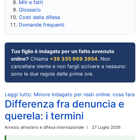
Miti e fatti
Glossario
Costi della difesa
Domande frequenti
Tuo figlio è indagato per un fatto avvenuto
online?
Chiama
+39 335 669 3954
. Non
cancellare niente e non fargli scrivere a nessuno:
sono le due regole delle prime ore.
Leggi tutto: Minore indagato per reati online: cosa fare
Differenza fra denuncia e
querela: i termini
Arresto all'estero e difesa internazionale
27 Luglio 2026