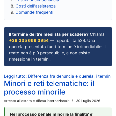
Costi dell'assistenza
Domande frequenti
Il termine dei tre mesi sta per scadere?
Chiama
+39 335 669 3954
— reperibilità h24. Una
querela presentata fuori termine è irrimediabile: il
reato non è più perseguibile, e non esiste
rimessione in termini.
Leggi tutto: Differenza fra denuncia e querela: i termini
Minori e reti telematiche: il
processo minorile
Arresto all'estero e difesa internazionale
30 Luglio 2026
Nel processo penale minorile la finalita' e'