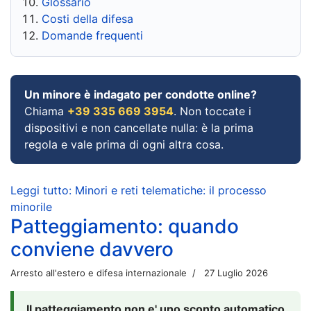
Glossario
Costi della difesa
Domande frequenti
Un minore è indagato per condotte online?
Chiama
+39 335 669 3954
. Non toccate i
dispositivi e non cancellate nulla: è la prima
regola e vale prima di ogni altra cosa.
Leggi tutto: Minori e reti telematiche: il processo
minorile
Patteggiamento: quando
conviene davvero
Arresto all'estero e difesa internazionale
27 Luglio 2026
Il patteggiamento non e' uno sconto automatico