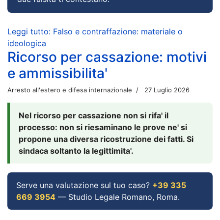
Leggi tutto: Falso e contraffazione: materiale o
ideologica
Ricorso per cassazione: motivi
e ammissibilita'
Arresto all'estero e difesa internazionale
27 Luglio 2026
Nel ricorso per cassazione non si rifa' il
processo: non si riesaminano le prove ne' si
propone una diversa ricostruzione dei fatti. Si
sindaca soltanto la legittimita'.
Serve una valutazione sul tuo caso?
+39 335
669 3954
— Studio Legale Romano, Roma.