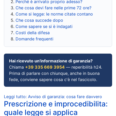
Perché è arrivato proprio adesso?
Che cosa devi fare nelle prime 72 ore?
Come si legge: le norme citate contano
Che cosa succede dopo
Come sapere se si è indagati
Costi della difesa
Domande frequenti
Hai ricevuto un'informazione di garanzia?
Chiama
+39 335 669 3954
— reperibilità h24.
Prima di parlare con chiunque, anche in buona
fede, conviene sapere cosa c'è nel fascicolo.
Leggi tutto: Avviso di garanzia: cosa fare davvero
Prescrizione e improcedibilita:
quale legge si applica