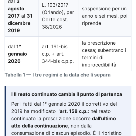
dal
3
L. 103/2017
agosto
sospensione per un
(Orlando), per
2017
al
31
anno e sei mesi, poi
Corte cost.
dicembre
riprende
38/2026
2019
la prescrizione
dal
1°
art. 161-bis
cessa; subentrano i
gennaio
c.p. + art.
termini di
2020
344-bis c.p.p.
improcedibilità
Tabella 1 — I tre regimi e la data che li separa
ℹ️ Il reato continuato cambia il punto di partenza
Per i fatti dal 1° gennaio 2020 il correttivo del
2019 ha modificato l'
art. 158 c.p.
: nel reato
continuato la prescrizione decorre
dall'ultimo
atto della continuazione
, non dalla
consumazione di ciascun episodio. È il ripristino