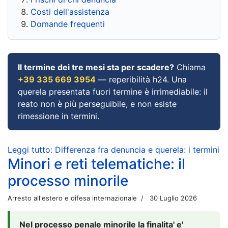
Costi dell'assistenza
Domande frequenti
Il termine dei tre mesi sta per scadere?
Chiama
+39 335 669 3954
— reperibilità h24. Una
querela presentata fuori termine è irrimediabile: il
reato non è più perseguibile, e non esiste
rimessione in termini.
Leggi tutto: Differenza fra denuncia e querela: i termini
Minori e reti telematiche: il
processo minorile
Arresto all'estero e difesa internazionale
30 Luglio 2026
Nel processo penale minorile la finalita' e'