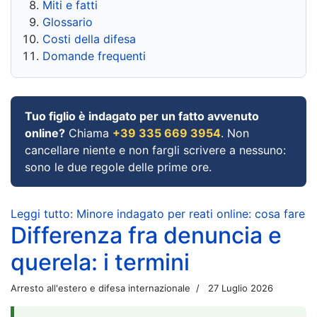
Miti e fatti
Glossario
Costi della difesa
Domande frequenti
Tuo figlio è indagato per un fatto avvenuto
online?
Chiama
+39 335 669 3954
. Non
cancellare niente e non fargli scrivere a nessuno:
sono le due regole delle prime ore.
Leggi tutto: Minore indagato per reati online: cosa fare
Differenza fra denuncia e
querela: i termini
Arresto all'estero e difesa internazionale
27 Luglio 2026