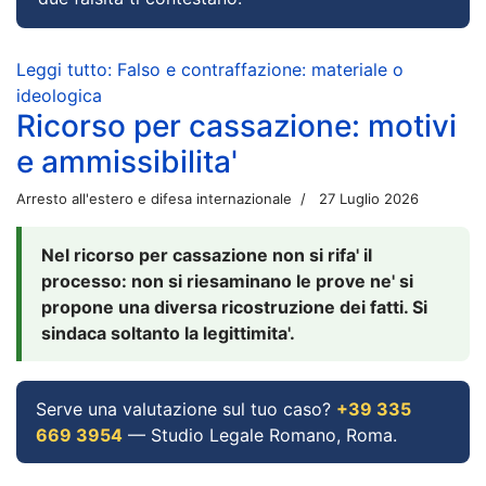
Leggi tutto: Falso e contraffazione: materiale o
ideologica
Ricorso per cassazione: motivi
e ammissibilita'
Arresto all'estero e difesa internazionale
27 Luglio 2026
Nel ricorso per cassazione non si rifa' il
processo: non si riesaminano le prove ne' si
propone una diversa ricostruzione dei fatti. Si
sindaca soltanto la legittimita'.
Serve una valutazione sul tuo caso?
+39 335
669 3954
— Studio Legale Romano, Roma.