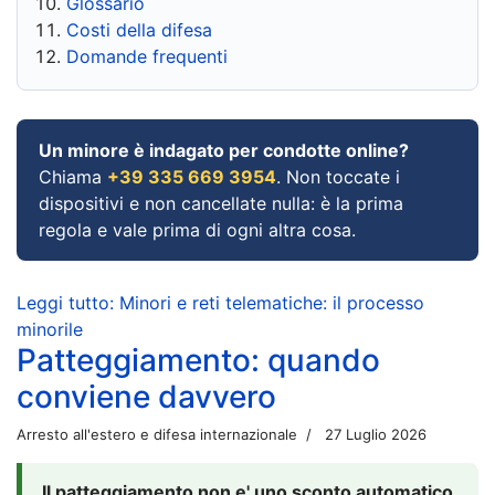
Glossario
Costi della difesa
Domande frequenti
Un minore è indagato per condotte online?
Chiama
+39 335 669 3954
. Non toccate i
dispositivi e non cancellate nulla: è la prima
regola e vale prima di ogni altra cosa.
Leggi tutto: Minori e reti telematiche: il processo
minorile
Patteggiamento: quando
conviene davvero
Arresto all'estero e difesa internazionale
27 Luglio 2026
Il patteggiamento non e' uno sconto automatico