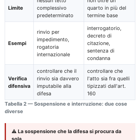
nessun tetto
non oltre un
Limite
complessivo
quarto in più del
predeterminato
termine base
interrogatorio,
rinvio per
decreto di
impedimento,
Esempi
citazione,
rogatoria
sentenza di
internazionale
condanna
controllare che il
controllare che
Verifica
rinvio sia davvero
l'atto sia fra quelli
difensiva
imputabile alla
tipizzati dall'art.
difesa
160
Tabella 2 — Sospensione e interruzione: due cose
diverse
⚠️ La sospensione che la difesa si procura da
sola