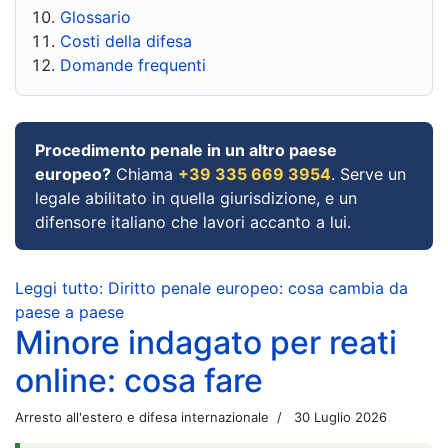
Glossario
Costi della difesa
Domande frequenti
Procedimento penale in un altro paese
europeo?
Chiama
+39 335 669 3954
. Serve un
legale abilitato in quella giurisdizione, e un
difensore italiano che lavori accanto a lui.
Leggi tutto: Diritto penale europeo: cosa cambia da
paese a paese
Minore indagato per reati
online: cosa fare
Arresto all'estero e difesa internazionale
30 Luglio 2026