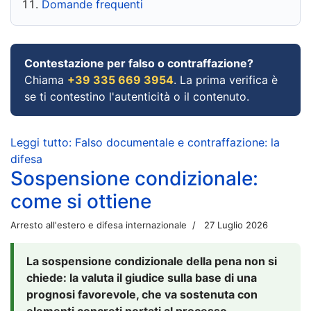
Domande frequenti
Contestazione per falso o contraffazione?
Chiama
+39 335 669 3954
. La prima verifica è
se ti contestino l'autenticità o il contenuto.
Leggi tutto: Falso documentale e contraffazione: la
difesa
Sospensione condizionale:
come si ottiene
Arresto all'estero e difesa internazionale
27 Luglio 2026
La sospensione condizionale della pena non si
chiede: la valuta il giudice sulla base di una
prognosi favorevole, che va sostenuta con
elementi concreti portati al processo.