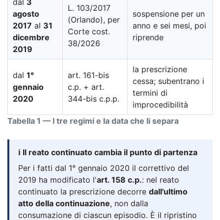
dal
3
L. 103/2017
agosto
sospensione per un
(Orlando), per
2017
al
31
anno e sei mesi, poi
Corte cost.
dicembre
riprende
38/2026
2019
la prescrizione
dal
1°
art. 161-bis
cessa; subentrano i
gennaio
c.p. + art.
termini di
2020
344-bis c.p.p.
improcedibilità
Tabella 1 — I tre regimi e la data che li separa
ℹ️ Il reato continuato cambia il punto di partenza
Per i fatti dal 1° gennaio 2020 il correttivo del
2019 ha modificato l'
art. 158 c.p.
: nel reato
continuato la prescrizione decorre
dall'ultimo
atto della continuazione
, non dalla
consumazione di ciascun episodio. È il ripristino