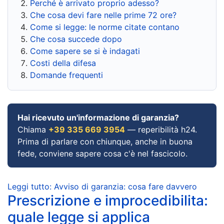
Perché è arrivato proprio adesso?
Che cosa devi fare nelle prime 72 ore?
Come si legge: le norme citate contano
Che cosa succede dopo
Come sapere se si è indagati
Costi della difesa
Domande frequenti
Hai ricevuto un'informazione di garanzia?
Chiama
+39 335 669 3954
— reperibilità h24.
Prima di parlare con chiunque, anche in buona
fede, conviene sapere cosa c'è nel fascicolo.
Leggi tutto: Avviso di garanzia: cosa fare davvero
Prescrizione e improcedibilita:
quale legge si applica