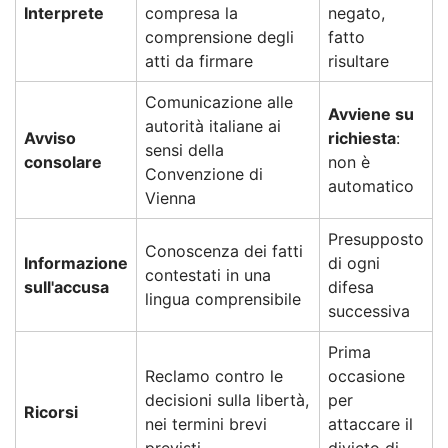
Interprete
compresa la
negato,
comprensione degli
fatto
atti da firmare
risultare
Comunicazione alle
Avviene su
autorità italiane ai
Avviso
richiesta
:
sensi della
consolare
non è
Convenzione di
automatico
Vienna
Presupposto
Conoscenza dei fatti
Informazione
di ogni
contestati in una
sull'accusa
difesa
lingua comprensibile
successiva
Prima
Reclamo contro le
occasione
decisioni sulla libertà,
per
Ricorsi
nei termini brevi
attaccare il
previsti
divieto di