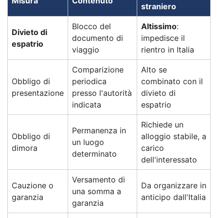
Misura
Contenuto
straniero
Blocco del
Altissimo
:
Divieto di
documento di
impedisce il
espatrio
viaggio
rientro in Italia
Comparizione
Alto se
Obbligo di
periodica
combinato con il
presentazione
presso l'autorità
divieto di
indicata
espatrio
Richiede un
Permanenza in
Obbligo di
alloggio stabile, a
un luogo
dimora
carico
determinato
dell'interessato
Versamento di
Cauzione o
Da organizzare in
una somma a
garanzia
anticipo dall'Italia
garanzia