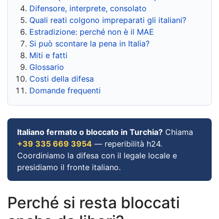
Difensore, interprete, consolato
Quali reati colgono impreparati gli italiani?
Estradizione: perché non è il MAE
Si può scontare la pena in Italia?
Miti e fatti
Glossario
Costi della difesa
Domande frequenti
Italiano fermato o bloccato in Turchia?
Chiama
+39 335 669 3954
— reperibilità h24.
Coordiniamo la difesa con il legale locale e
presidiamo il fronte italiano.
Perché si resta bloccati