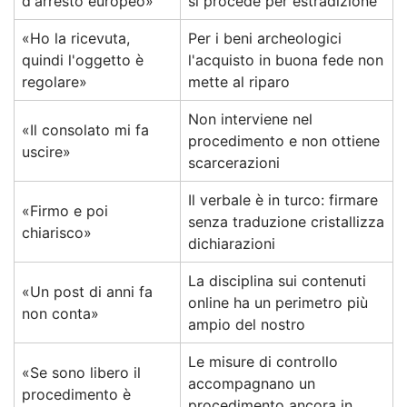
d'arresto europeo»
si procede per estradizione
«Ho la ricevuta,
Per i beni archeologici
quindi l'oggetto è
l'acquisto in buona fede non
regolare»
mette al riparo
Non interviene nel
«Il consolato mi fa
procedimento e non ottiene
uscire»
scarcerazioni
Il verbale è in turco: firmare
«Firmo e poi
senza traduzione cristallizza
chiarisco»
dichiarazioni
La disciplina sui contenuti
«Un post di anni fa
online ha un perimetro più
non conta»
ampio del nostro
Le misure di controllo
«Se sono libero il
accompagnano un
procedimento è
procedimento ancora in