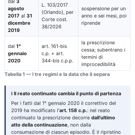
dal
3
L. 103/2017
agosto
sospensione per un
(Orlando), per
2017
al
31
anno e sei mesi, poi
Corte cost.
dicembre
riprende
38/2026
2019
la prescrizione
dal
1°
art. 161-bis
cessa; subentrano i
gennaio
c.p. + art.
termini di
2020
344-bis c.p.p.
improcedibilità
Tabella 1 — I tre regimi e la data che li separa
ℹ️ Il reato continuato cambia il punto di partenza
Per i fatti dal 1° gennaio 2020 il correttivo del
2019 ha modificato l'
art. 158 c.p.
: nel reato
continuato la prescrizione decorre
dall'ultimo
atto della continuazione
, non dalla
consumazione di ciascun episodio. È il ripristino