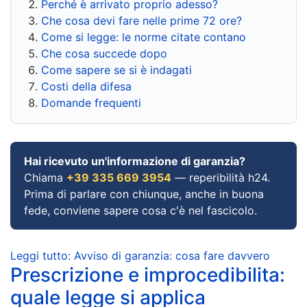
Perché è arrivato proprio adesso?
Che cosa devi fare nelle prime 72 ore?
Come si legge: le norme citate contano
Che cosa succede dopo
Come sapere se si è indagati
Costi della difesa
Domande frequenti
Hai ricevuto un'informazione di garanzia?
Chiama
+39 335 669 3954
— reperibilità h24.
Prima di parlare con chiunque, anche in buona
fede, conviene sapere cosa c'è nel fascicolo.
Leggi tutto: Avviso di garanzia: cosa fare davvero
Prescrizione e improcedibilita:
quale legge si applica