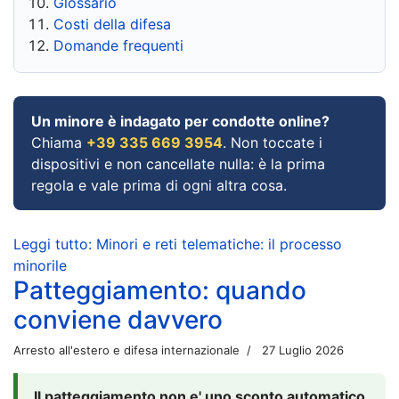
Glossario
Costi della difesa
Domande frequenti
Un minore è indagato per condotte online?
Chiama
+39 335 669 3954
. Non toccate i
dispositivi e non cancellate nulla: è la prima
regola e vale prima di ogni altra cosa.
Leggi tutto: Minori e reti telematiche: il processo
minorile
Patteggiamento: quando
conviene davvero
Arresto all'estero e difesa internazionale
27 Luglio 2026
Il patteggiamento non e' uno sconto automatico