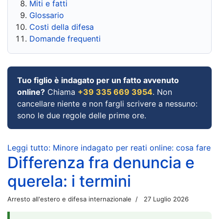
Miti e fatti
Glossario
Costi della difesa
Domande frequenti
Tuo figlio è indagato per un fatto avvenuto
online?
Chiama
+39 335 669 3954
. Non
cancellare niente e non fargli scrivere a nessuno:
sono le due regole delle prime ore.
Leggi tutto: Minore indagato per reati online: cosa fare
Differenza fra denuncia e
querela: i termini
Arresto all'estero e difesa internazionale
27 Luglio 2026