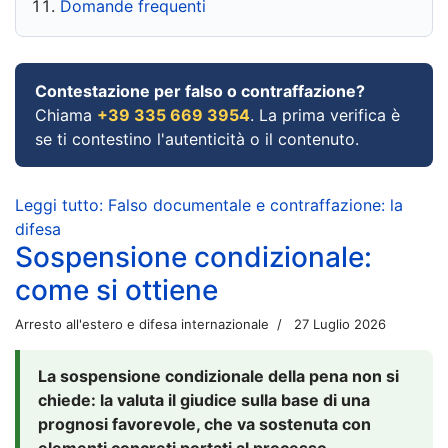
Domande frequenti
Contestazione per falso o contraffazione?
Chiama
+39 335 669 3954
. La prima verifica è
se ti contestino l'autenticità o il contenuto.
Leggi tutto: Falso documentale e contraffazione: la
difesa
Sospensione condizionale:
come si ottiene
Arresto all'estero e difesa internazionale
27 Luglio 2026
La sospensione condizionale della pena non si
chiede: la valuta il giudice sulla base di una
prognosi favorevole, che va sostenuta con
elementi concreti portati al processo.