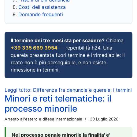
Costi dell'assistenza
Domande frequenti
Il termine dei tre mesi sta per scadere?
Chiama
+39 335 669 3954
— reperibilità h24. Una
querela presentata fuori termine è irrimediabile: il
reato non è più perseguibile, e non esiste
rimessione in termini.
Leggi tutto: Differenza fra denuncia e querela: i termini
Minori e reti telematiche: il
processo minorile
Arresto all'estero e difesa internazionale
30 Luglio 2026
Nel processo penale minorile la finalita' e'