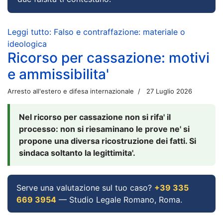
Leggi tutto: Falso e contraffazione: materiale o
ideologica
Ricorso per cassazione: motivi
e ammissibilita'
Arresto all'estero e difesa internazionale
27 Luglio 2026
Nel ricorso per cassazione non si rifa' il
processo: non si riesaminano le prove ne' si
propone una diversa ricostruzione dei fatti. Si
sindaca soltanto la legittimita'.
Serve una valutazione sul tuo caso?
+39 335
669 3954
— Studio Legale Romano, Roma.