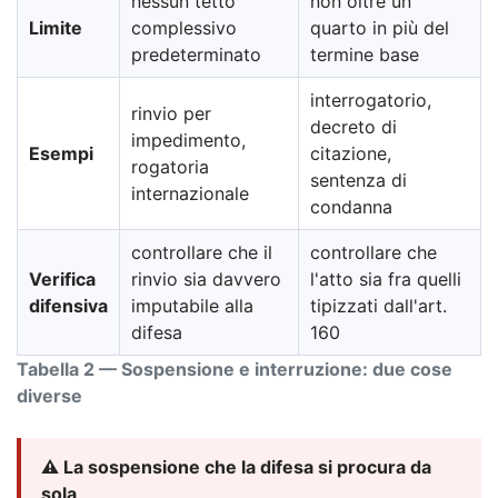
nessun tetto
non oltre un
Limite
complessivo
quarto in più del
predeterminato
termine base
interrogatorio,
rinvio per
decreto di
impedimento,
Esempi
citazione,
rogatoria
sentenza di
internazionale
condanna
controllare che il
controllare che
Verifica
rinvio sia davvero
l'atto sia fra quelli
difensiva
imputabile alla
tipizzati dall'art.
difesa
160
Tabella 2 — Sospensione e interruzione: due cose
diverse
⚠️ La sospensione che la difesa si procura da
sola