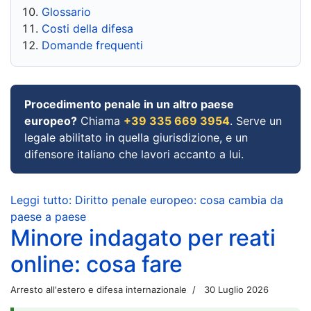
Glossario
Costi della difesa
Domande frequenti
Procedimento penale in un altro paese
europeo?
Chiama
+39 335 669 3954
. Serve un
legale abilitato in quella giurisdizione, e un
difensore italiano che lavori accanto a lui.
Leggi tutto: Diritto penale europeo: cosa cambia da
paese a paese
Minore indagato per reati
online: cosa fare
Arresto all'estero e difesa internazionale
30 Luglio 2026