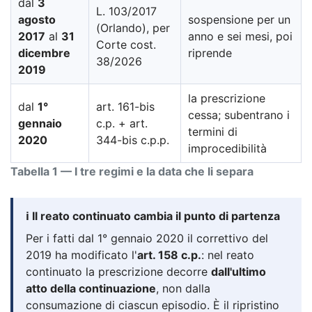
dal
3
L. 103/2017
agosto
sospensione per un
(Orlando), per
2017
al
31
anno e sei mesi, poi
Corte cost.
dicembre
riprende
38/2026
2019
la prescrizione
dal
1°
art. 161-bis
cessa; subentrano i
gennaio
c.p. + art.
termini di
2020
344-bis c.p.p.
improcedibilità
Tabella 1 — I tre regimi e la data che li separa
ℹ️ Il reato continuato cambia il punto di partenza
Per i fatti dal 1° gennaio 2020 il correttivo del
2019 ha modificato l'
art. 158 c.p.
: nel reato
continuato la prescrizione decorre
dall'ultimo
atto della continuazione
, non dalla
consumazione di ciascun episodio. È il ripristino