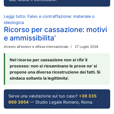
Leggi tutto: Falso e contraffazione: materiale o
ideologica
Ricorso per cassazione: motivi
e ammissibilita'
Arresto all'estero e difesa internazionale
27 Luglio 2026
Nel ricorso per cassazione non si rifa' il
processo: non si riesaminano le prove ne' si
propone una diversa ricostruzione dei fatti. Si
sindaca soltanto la legittimita'.
Serve una valutazione sul tuo caso?
+39 335
669 3954
— Studio Legale Romano, Roma.