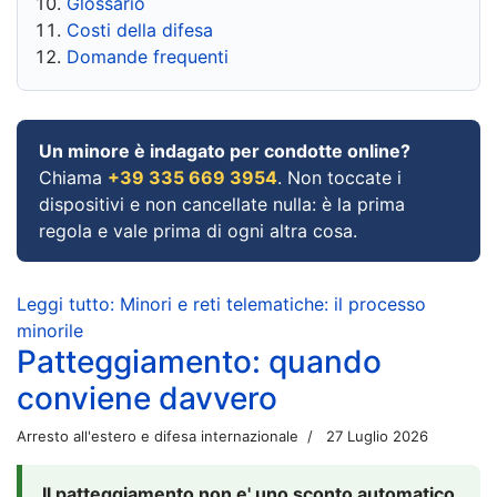
Glossario
Costi della difesa
Domande frequenti
Un minore è indagato per condotte online?
Chiama
+39 335 669 3954
. Non toccate i
dispositivi e non cancellate nulla: è la prima
regola e vale prima di ogni altra cosa.
Leggi tutto: Minori e reti telematiche: il processo
minorile
Patteggiamento: quando
conviene davvero
Arresto all'estero e difesa internazionale
27 Luglio 2026
Il patteggiamento non e' uno sconto automatico