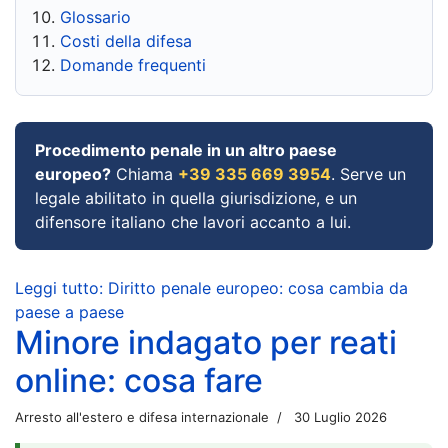
Glossario
Costi della difesa
Domande frequenti
Procedimento penale in un altro paese
europeo?
Chiama
+39 335 669 3954
. Serve un
legale abilitato in quella giurisdizione, e un
difensore italiano che lavori accanto a lui.
Leggi tutto: Diritto penale europeo: cosa cambia da
paese a paese
Minore indagato per reati
online: cosa fare
Arresto all'estero e difesa internazionale
30 Luglio 2026