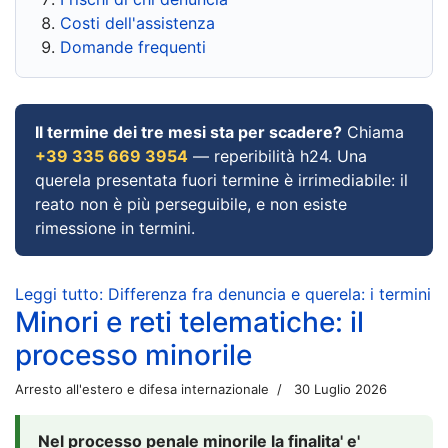
Costi dell'assistenza
Domande frequenti
Il termine dei tre mesi sta per scadere?
Chiama
+39 335 669 3954
— reperibilità h24. Una
querela presentata fuori termine è irrimediabile: il
reato non è più perseguibile, e non esiste
rimessione in termini.
Leggi tutto: Differenza fra denuncia e querela: i termini
Minori e reti telematiche: il
processo minorile
Arresto all'estero e difesa internazionale
30 Luglio 2026
Nel processo penale minorile la finalita' e'