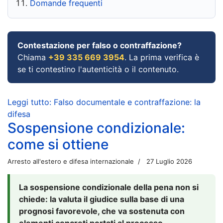
Domande frequenti
Contestazione per falso o contraffazione?
Chiama
+39 335 669 3954
. La prima verifica è
se ti contestino l'autenticità o il contenuto.
Leggi tutto: Falso documentale e contraffazione: la
difesa
Sospensione condizionale:
come si ottiene
Arresto all'estero e difesa internazionale
27 Luglio 2026
La sospensione condizionale della pena non si
chiede: la valuta il giudice sulla base di una
prognosi favorevole, che va sostenuta con
elementi concreti portati al processo.