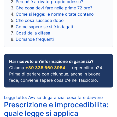
Perché è arrivato proprio adesso?
Che cosa devi fare nelle prime 72 ore?
Come si legge: le norme citate contano
Che cosa succede dopo
Come sapere se si è indagati
Costi della difesa
Domande frequenti
Hai ricevuto un'informazione di garanzia?
Chiama
+39 335 669 3954
— reperibilità h24.
Prima di parlare con chiunque, anche in buona
fede, conviene sapere cosa c'è nel fascicolo.
Leggi tutto: Avviso di garanzia: cosa fare davvero
Prescrizione e improcedibilita:
quale legge si applica