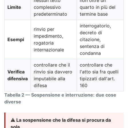
nessun tetto
non oltre un
Limite
complessivo
quarto in più del
predeterminato
termine base
interrogatorio,
rinvio per
decreto di
impedimento,
Esempi
citazione,
rogatoria
sentenza di
internazionale
condanna
controllare che il
controllare che
Verifica
rinvio sia davvero
l'atto sia fra quelli
difensiva
imputabile alla
tipizzati dall'art.
difesa
160
Tabella 2 — Sospensione e interruzione: due cose
diverse
⚠️ La sospensione che la difesa si procura da
sola