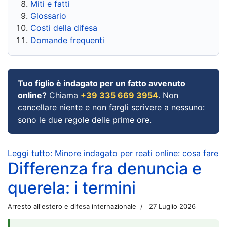
Miti e fatti
Glossario
Costi della difesa
Domande frequenti
Tuo figlio è indagato per un fatto avvenuto
online?
Chiama
+39 335 669 3954
. Non
cancellare niente e non fargli scrivere a nessuno:
sono le due regole delle prime ore.
Leggi tutto: Minore indagato per reati online: cosa fare
Differenza fra denuncia e
querela: i termini
Arresto all'estero e difesa internazionale
27 Luglio 2026