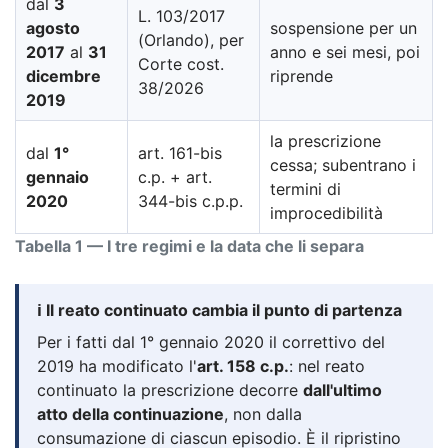
dal
3
L. 103/2017
agosto
sospensione per un
(Orlando), per
2017
al
31
anno e sei mesi, poi
Corte cost.
dicembre
riprende
38/2026
2019
la prescrizione
dal
1°
art. 161-bis
cessa; subentrano i
gennaio
c.p. + art.
termini di
2020
344-bis c.p.p.
improcedibilità
Tabella 1 — I tre regimi e la data che li separa
ℹ️ Il reato continuato cambia il punto di partenza
Per i fatti dal 1° gennaio 2020 il correttivo del
2019 ha modificato l'
art. 158 c.p.
: nel reato
continuato la prescrizione decorre
dall'ultimo
atto della continuazione
, non dalla
consumazione di ciascun episodio. È il ripristino