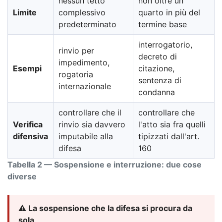
nessun tetto
non oltre un
Limite
complessivo
quarto in più del
predeterminato
termine base
interrogatorio,
rinvio per
decreto di
impedimento,
Esempi
citazione,
rogatoria
sentenza di
internazionale
condanna
controllare che il
controllare che
Verifica
rinvio sia davvero
l'atto sia fra quelli
difensiva
imputabile alla
tipizzati dall'art.
difesa
160
Tabella 2 — Sospensione e interruzione: due cose
diverse
⚠️ La sospensione che la difesa si procura da
sola