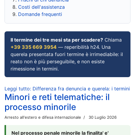
Costi dell'assistenza
Domande frequenti
Il termine dei tre mesi sta per scadere?
Chiama
+39 335 669 3954
— reperibilità h24. Una
querela presentata fuori termine è irrimediabile: il
reato non è più perseguibile, e non esiste
rimessione in termini.
Leggi tutto: Differenza fra denuncia e querela: i termini
Minori e reti telematiche: il
processo minorile
Arresto all'estero e difesa internazionale
30 Luglio 2026
Nel processo penale minorile la finalita' e'