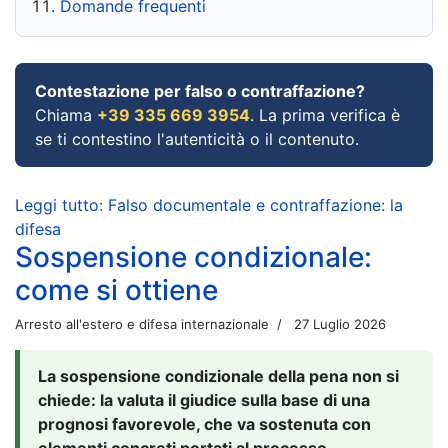
Domande frequenti
Contestazione per falso o contraffazione?
Chiama
+39 335 669 3954
. La prima verifica è
se ti contestino l'autenticità o il contenuto.
Leggi tutto: Falso documentale e contraffazione: la
difesa
Sospensione condizionale:
come si ottiene
Arresto all'estero e difesa internazionale
27 Luglio 2026
La sospensione condizionale della pena non si
chiede: la valuta il giudice sulla base di una
prognosi favorevole, che va sostenuta con
elementi concreti portati al processo.