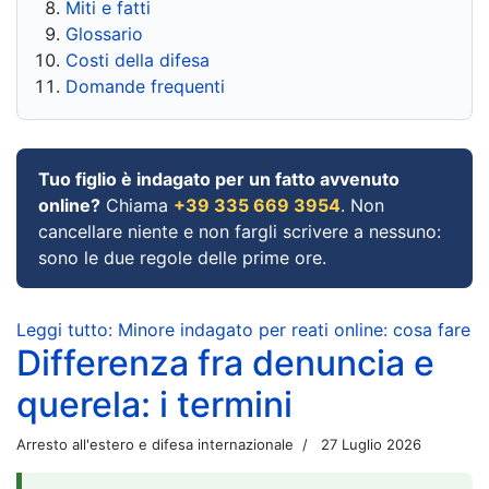
Miti e fatti
Glossario
Costi della difesa
Domande frequenti
Tuo figlio è indagato per un fatto avvenuto
online?
Chiama
+39 335 669 3954
. Non
cancellare niente e non fargli scrivere a nessuno:
sono le due regole delle prime ore.
Leggi tutto: Minore indagato per reati online: cosa fare
Differenza fra denuncia e
querela: i termini
Arresto all'estero e difesa internazionale
27 Luglio 2026