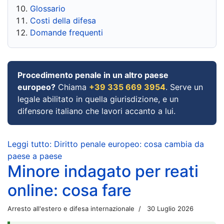
Glossario
Costi della difesa
Domande frequenti
Procedimento penale in un altro paese
europeo?
Chiama
+39 335 669 3954
. Serve un
legale abilitato in quella giurisdizione, e un
difensore italiano che lavori accanto a lui.
Leggi tutto: Diritto penale europeo: cosa cambia da
paese a paese
Minore indagato per reati
online: cosa fare
Arresto all'estero e difesa internazionale
30 Luglio 2026