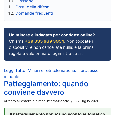
Glossario
Costi della difesa
Domande frequenti
Un minore è indagato per condotte online?
Chiama
+39 335 669 3954
. Non toccate i
dispositivi e non cancellate nulla: è la prima
regola e vale prima di ogni altra cosa.
Leggi tutto: Minori e reti telematiche: il processo
minorile
Patteggiamento: quando
conviene davvero
Arresto all'estero e difesa internazionale
27 Luglio 2026
Il patteggiamento non e' uno sconto automatico