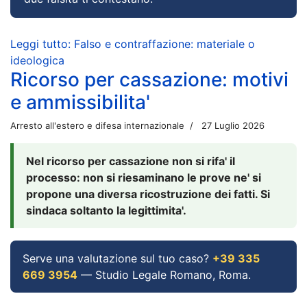
Leggi tutto: Falso e contraffazione: materiale o
ideologica
Ricorso per cassazione: motivi
e ammissibilita'
Arresto all'estero e difesa internazionale
27 Luglio 2026
Nel ricorso per cassazione non si rifa' il
processo: non si riesaminano le prove ne' si
propone una diversa ricostruzione dei fatti. Si
sindaca soltanto la legittimita'.
Serve una valutazione sul tuo caso?
+39 335
669 3954
— Studio Legale Romano, Roma.