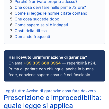
Perché è arrivato proprio adesso?
Che cosa devi fare nelle prime 72 ore?
Come si legge: le norme citate contano
Che cosa succede dopo
Come sapere se si è indagati
Costi della difesa
Domande frequenti
Hai ricevuto un'informazione di garanzia?
Chiama
+39 335 669 3954
— reperibilità h24.
Prima di parlare con chiunque, anche in buona
fede, conviene sapere cosa c'è nel fascicolo.
Leggi tutto: Avviso di garanzia: cosa fare davvero
Prescrizione e improcedibilita:
quale legge si applica