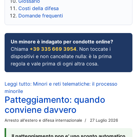
Glossario
Costi della difesa
Domande frequenti
Un minore è indagato per condotte online?
Chiama
+39 335 669 3954
. Non toccate i
dispositivi e non cancellate nulla: è la prima
regola e vale prima di ogni altra cosa.
Leggi tutto: Minori e reti telematiche: il processo
minorile
Patteggiamento: quando
conviene davvero
Arresto all'estero e difesa internazionale
27 Luglio 2026
Il patteggiamento non e' uno sconto automatico