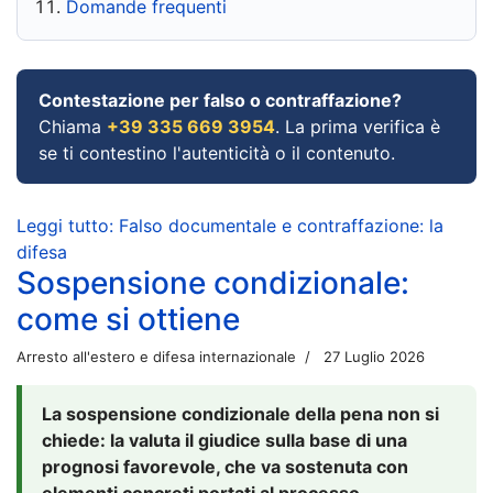
Domande frequenti
Contestazione per falso o contraffazione?
Chiama
+39 335 669 3954
. La prima verifica è
se ti contestino l'autenticità o il contenuto.
Leggi tutto: Falso documentale e contraffazione: la
difesa
Sospensione condizionale:
come si ottiene
Arresto all'estero e difesa internazionale
27 Luglio 2026
La sospensione condizionale della pena non si
chiede: la valuta il giudice sulla base di una
prognosi favorevole, che va sostenuta con
elementi concreti portati al processo.