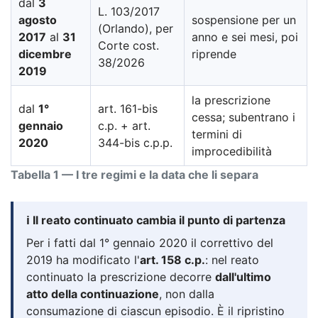
dal
3
L. 103/2017
agosto
sospensione per un
(Orlando), per
2017
al
31
anno e sei mesi, poi
Corte cost.
dicembre
riprende
38/2026
2019
la prescrizione
dal
1°
art. 161-bis
cessa; subentrano i
gennaio
c.p. + art.
termini di
2020
344-bis c.p.p.
improcedibilità
Tabella 1 — I tre regimi e la data che li separa
ℹ️ Il reato continuato cambia il punto di partenza
Per i fatti dal 1° gennaio 2020 il correttivo del
2019 ha modificato l'
art. 158 c.p.
: nel reato
continuato la prescrizione decorre
dall'ultimo
atto della continuazione
, non dalla
consumazione di ciascun episodio. È il ripristino