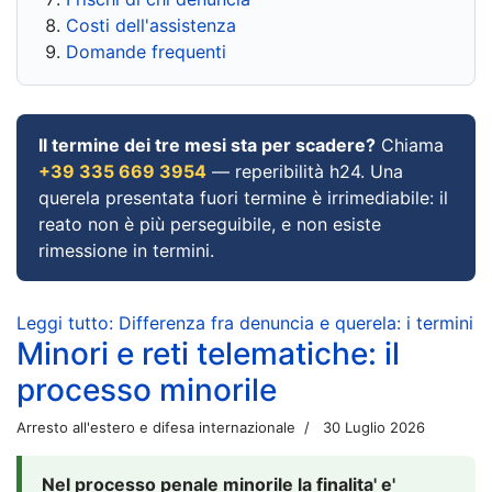
Costi dell'assistenza
Domande frequenti
Il termine dei tre mesi sta per scadere?
Chiama
+39 335 669 3954
— reperibilità h24. Una
querela presentata fuori termine è irrimediabile: il
reato non è più perseguibile, e non esiste
rimessione in termini.
Leggi tutto: Differenza fra denuncia e querela: i termini
Minori e reti telematiche: il
processo minorile
Arresto all'estero e difesa internazionale
30 Luglio 2026
Nel processo penale minorile la finalita' e'