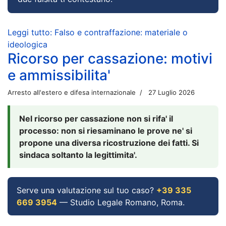
Leggi tutto: Falso e contraffazione: materiale o
ideologica
Ricorso per cassazione: motivi
e ammissibilita'
Arresto all'estero e difesa internazionale
27 Luglio 2026
Nel ricorso per cassazione non si rifa' il
processo: non si riesaminano le prove ne' si
propone una diversa ricostruzione dei fatti. Si
sindaca soltanto la legittimita'.
Serve una valutazione sul tuo caso?
+39 335
669 3954
— Studio Legale Romano, Roma.