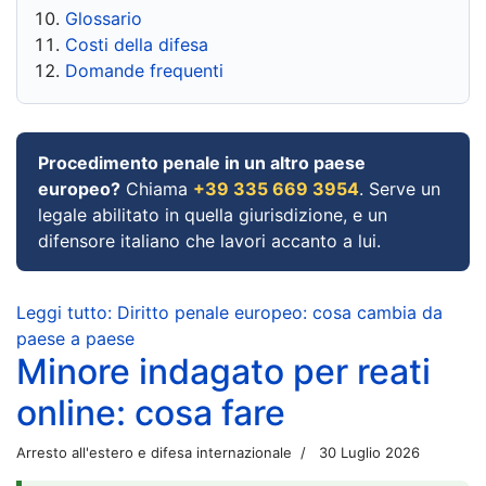
Glossario
Costi della difesa
Domande frequenti
Procedimento penale in un altro paese
europeo?
Chiama
+39 335 669 3954
. Serve un
legale abilitato in quella giurisdizione, e un
difensore italiano che lavori accanto a lui.
Leggi tutto: Diritto penale europeo: cosa cambia da
paese a paese
Minore indagato per reati
online: cosa fare
Arresto all'estero e difesa internazionale
30 Luglio 2026