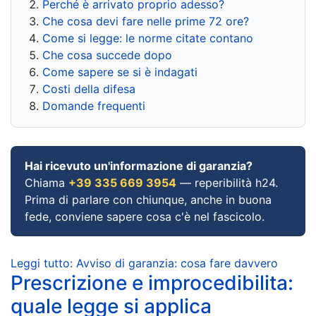
Perché è arrivato proprio adesso?
Che cosa devi fare nelle prime 72 ore?
Come si legge: le norme citate contano
Che cosa succede dopo
Come sapere se si è indagati
Costi della difesa
Domande frequenti
Hai ricevuto un'informazione di garanzia?
Chiama
+39 335 669 3954
— reperibilità h24.
Prima di parlare con chiunque, anche in buona
fede, conviene sapere cosa c'è nel fascicolo.
Leggi tutto: Avviso di garanzia: cosa fare davvero
Prescrizione e improcedibilita:
quale legge si applica