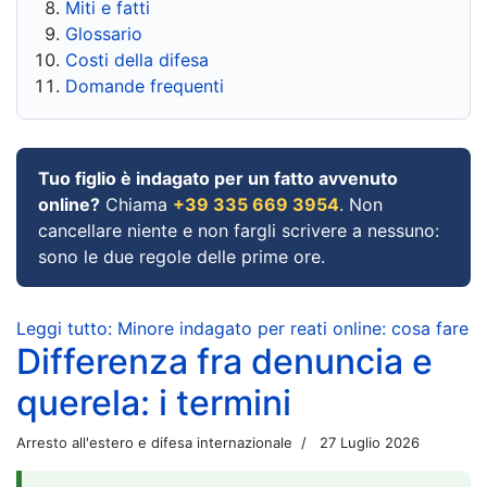
Miti e fatti
Glossario
Costi della difesa
Domande frequenti
Tuo figlio è indagato per un fatto avvenuto
online?
Chiama
+39 335 669 3954
. Non
cancellare niente e non fargli scrivere a nessuno:
sono le due regole delle prime ore.
Leggi tutto: Minore indagato per reati online: cosa fare
Differenza fra denuncia e
querela: i termini
Arresto all'estero e difesa internazionale
27 Luglio 2026