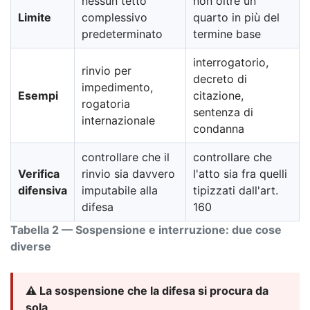
nessun tetto
non oltre un
Limite
complessivo
quarto in più del
predeterminato
termine base
interrogatorio,
rinvio per
decreto di
impedimento,
Esempi
citazione,
rogatoria
sentenza di
internazionale
condanna
controllare che il
controllare che
Verifica
rinvio sia davvero
l'atto sia fra quelli
difensiva
imputabile alla
tipizzati dall'art.
difesa
160
Tabella 2 — Sospensione e interruzione: due cose
diverse
⚠️ La sospensione che la difesa si procura da
sola