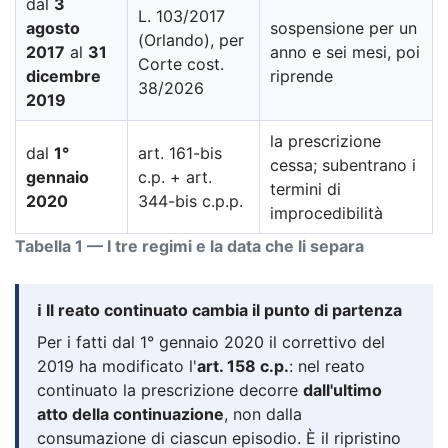
dal
3
L. 103/2017
agosto
sospensione per un
(Orlando), per
2017
al
31
anno e sei mesi, poi
Corte cost.
dicembre
riprende
38/2026
2019
la prescrizione
dal
1°
art. 161-bis
cessa; subentrano i
gennaio
c.p. + art.
termini di
2020
344-bis c.p.p.
improcedibilità
Tabella 1 — I tre regimi e la data che li separa
ℹ️ Il reato continuato cambia il punto di partenza
Per i fatti dal 1° gennaio 2020 il correttivo del
2019 ha modificato l'
art. 158 c.p.
: nel reato
continuato la prescrizione decorre
dall'ultimo
atto della continuazione
, non dalla
consumazione di ciascun episodio. È il ripristino