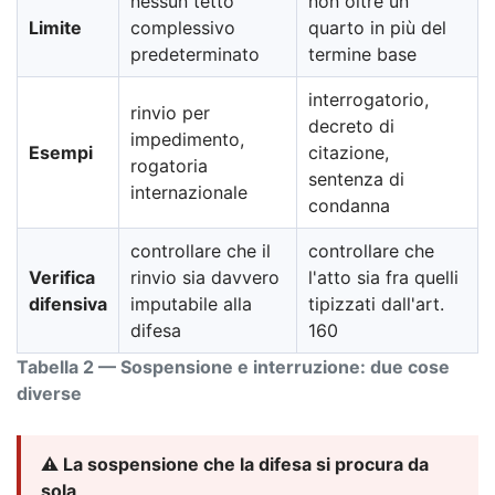
nessun tetto
non oltre un
Limite
complessivo
quarto in più del
predeterminato
termine base
interrogatorio,
rinvio per
decreto di
impedimento,
Esempi
citazione,
rogatoria
sentenza di
internazionale
condanna
controllare che il
controllare che
Verifica
rinvio sia davvero
l'atto sia fra quelli
difensiva
imputabile alla
tipizzati dall'art.
difesa
160
Tabella 2 — Sospensione e interruzione: due cose
diverse
⚠️ La sospensione che la difesa si procura da
sola