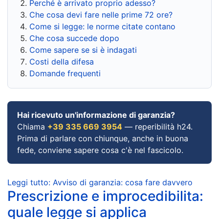
Perché è arrivato proprio adesso?
Che cosa devi fare nelle prime 72 ore?
Come si legge: le norme citate contano
Che cosa succede dopo
Come sapere se si è indagati
Costi della difesa
Domande frequenti
Hai ricevuto un'informazione di garanzia?
Chiama
+39 335 669 3954
— reperibilità h24.
Prima di parlare con chiunque, anche in buona
fede, conviene sapere cosa c'è nel fascicolo.
Leggi tutto: Avviso di garanzia: cosa fare davvero
Prescrizione e improcedibilita:
quale legge si applica