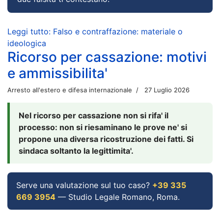
Leggi tutto: Falso e contraffazione: materiale o
ideologica
Ricorso per cassazione: motivi
e ammissibilita'
Arresto all'estero e difesa internazionale
27 Luglio 2026
Nel ricorso per cassazione non si rifa' il
processo: non si riesaminano le prove ne' si
propone una diversa ricostruzione dei fatti. Si
sindaca soltanto la legittimita'.
Serve una valutazione sul tuo caso?
+39 335
669 3954
— Studio Legale Romano, Roma.