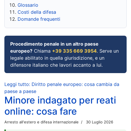
Glossario
Costi della difesa
Domande frequenti
Procedimento penale in un altro paese
europeo?
Chiama
+39 335 669 3954
. Serve un
legale abilitato in quella giurisdizione, e un
difensore italiano che lavori accanto a lui.
Leggi tutto: Diritto penale europeo: cosa cambia da
paese a paese
Minore indagato per reati
online: cosa fare
Arresto all'estero e difesa internazionale
30 Luglio 2026