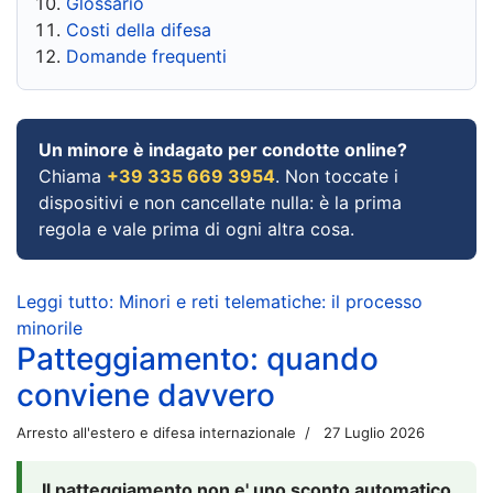
Glossario
Costi della difesa
Domande frequenti
Un minore è indagato per condotte online?
Chiama
+39 335 669 3954
. Non toccate i
dispositivi e non cancellate nulla: è la prima
regola e vale prima di ogni altra cosa.
Leggi tutto: Minori e reti telematiche: il processo
minorile
Patteggiamento: quando
conviene davvero
Arresto all'estero e difesa internazionale
27 Luglio 2026
Il patteggiamento non e' uno sconto automatico