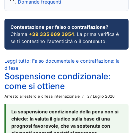
Domande frequenti
Contestazione per falso o contraffazione?
Chiama
+39 335 669 3954
. La prima verifica è
se ti contestino l'autenticità o il contenuto.
Leggi tutto: Falso documentale e contraffazione: la
difesa
Sospensione condizionale:
come si ottiene
Arresto all'estero e difesa internazionale
27 Luglio 2026
La sospensione condizionale della pena non si
chiede: la valuta il giudice sulla base di una
prognosi favorevole, che va sostenuta con
elementi concreti portati al processo.