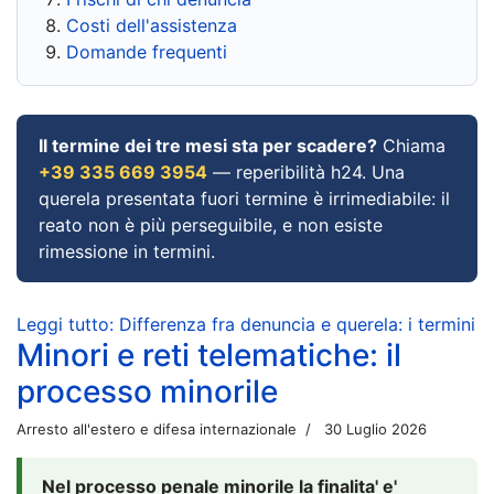
Costi dell'assistenza
Domande frequenti
Il termine dei tre mesi sta per scadere?
Chiama
+39 335 669 3954
— reperibilità h24. Una
querela presentata fuori termine è irrimediabile: il
reato non è più perseguibile, e non esiste
rimessione in termini.
Leggi tutto: Differenza fra denuncia e querela: i termini
Minori e reti telematiche: il
processo minorile
Arresto all'estero e difesa internazionale
30 Luglio 2026
Nel processo penale minorile la finalita' e'