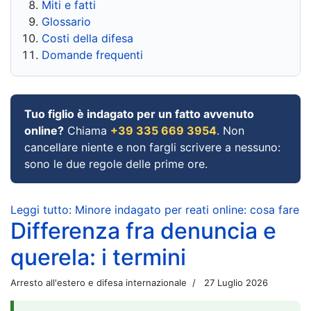
Miti e fatti
Glossario
Costi della difesa
Domande frequenti
Tuo figlio è indagato per un fatto avvenuto
online?
Chiama
+39 335 669 3954
. Non
cancellare niente e non fargli scrivere a nessuno:
sono le due regole delle prime ore.
Leggi tutto: Minore indagato per reati online: cosa fare
Differenza fra denuncia e
querela: i termini
Arresto all'estero e difesa internazionale
27 Luglio 2026