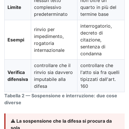
nessun tetto
non oltre un
Limite
complessivo
quarto in più del
predeterminato
termine base
interrogatorio,
rinvio per
decreto di
impedimento,
Esempi
citazione,
rogatoria
sentenza di
internazionale
condanna
controllare che il
controllare che
Verifica
rinvio sia davvero
l'atto sia fra quelli
difensiva
imputabile alla
tipizzati dall'art.
difesa
160
Tabella 2 — Sospensione e interruzione: due cose
diverse
⚠️ La sospensione che la difesa si procura da
sola