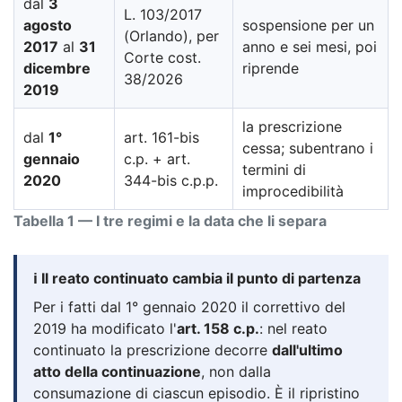
dal
3
L. 103/2017
agosto
sospensione per un
(Orlando), per
2017
al
31
anno e sei mesi, poi
Corte cost.
dicembre
riprende
38/2026
2019
la prescrizione
dal
1°
art. 161-bis
cessa; subentrano i
gennaio
c.p. + art.
termini di
2020
344-bis c.p.p.
improcedibilità
Tabella 1 — I tre regimi e la data che li separa
ℹ️ Il reato continuato cambia il punto di partenza
Per i fatti dal 1° gennaio 2020 il correttivo del
2019 ha modificato l'
art. 158 c.p.
: nel reato
continuato la prescrizione decorre
dall'ultimo
atto della continuazione
, non dalla
consumazione di ciascun episodio. È il ripristino