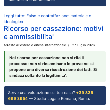
Leggi tutto: Falso e contraffazione: materiale o
ideologica
Ricorso per cassazione: motivi
e ammissibilita'
Arresto all'estero e difesa internazionale
27 Luglio 2026
Nel ricorso per cassazione non si rifa' il
processo: non si riesaminano le prove ne' si
propone una diversa ricostruzione dei fatti. Si
sindaca soltanto la legittimita'.
Serve una valutazione sul tuo caso?
+39 335
669 3954
— Studio Legale Romano, Roma.