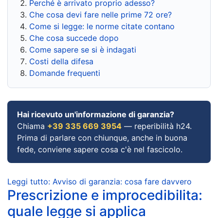
Perché è arrivato proprio adesso?
Che cosa devi fare nelle prime 72 ore?
Come si legge: le norme citate contano
Che cosa succede dopo
Come sapere se si è indagati
Costi della difesa
Domande frequenti
Hai ricevuto un'informazione di garanzia?
Chiama
+39 335 669 3954
— reperibilità h24.
Prima di parlare con chiunque, anche in buona
fede, conviene sapere cosa c'è nel fascicolo.
Leggi tutto: Avviso di garanzia: cosa fare davvero
Prescrizione e improcedibilita:
quale legge si applica