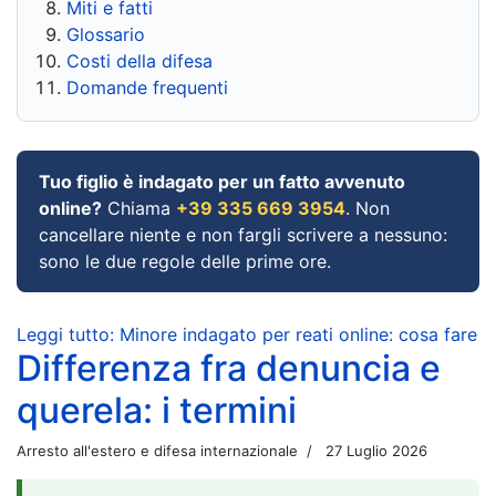
Miti e fatti
Glossario
Costi della difesa
Domande frequenti
Tuo figlio è indagato per un fatto avvenuto
online?
Chiama
+39 335 669 3954
. Non
cancellare niente e non fargli scrivere a nessuno:
sono le due regole delle prime ore.
Leggi tutto: Minore indagato per reati online: cosa fare
Differenza fra denuncia e
querela: i termini
Arresto all'estero e difesa internazionale
27 Luglio 2026