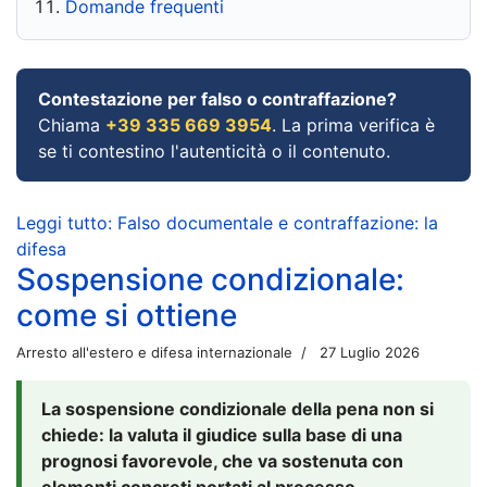
Domande frequenti
Contestazione per falso o contraffazione?
Chiama
+39 335 669 3954
. La prima verifica è
se ti contestino l'autenticità o il contenuto.
Leggi tutto: Falso documentale e contraffazione: la
difesa
Sospensione condizionale:
come si ottiene
Arresto all'estero e difesa internazionale
27 Luglio 2026
La sospensione condizionale della pena non si
chiede: la valuta il giudice sulla base di una
prognosi favorevole, che va sostenuta con
elementi concreti portati al processo.