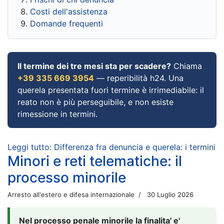
Costi dell'assistenza
Domande frequenti
Il termine dei tre mesi sta per scadere?
Chiama
+39 335 669 3954
— reperibilità h24. Una
querela presentata fuori termine è irrimediabile: il
reato non è più perseguibile, e non esiste
rimessione in termini.
Leggi tutto: Differenza fra denuncia e querela: i termini
Minori e reti telematiche: il
processo minorile
Arresto all'estero e difesa internazionale
30 Luglio 2026
Nel processo penale minorile la finalita' e'