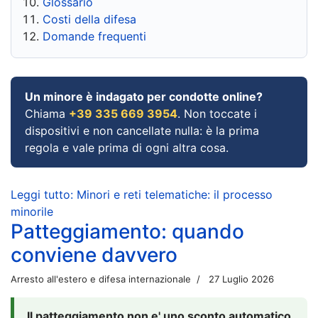
Glossario
Costi della difesa
Domande frequenti
Un minore è indagato per condotte online?
Chiama
+39 335 669 3954
. Non toccate i
dispositivi e non cancellate nulla: è la prima
regola e vale prima di ogni altra cosa.
Leggi tutto: Minori e reti telematiche: il processo
minorile
Patteggiamento: quando
conviene davvero
Arresto all'estero e difesa internazionale
27 Luglio 2026
Il patteggiamento non e' uno sconto automatico