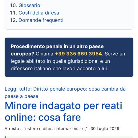
Glossario
Costi della difesa
Domande frequenti
Procedimento penale in un altro paese
europeo?
Chiama
+39 335 669 3954
. Serve un
legale abilitato in quella giurisdizione, e un
difensore italiano che lavori accanto a lui.
Leggi tutto: Diritto penale europeo: cosa cambia da
paese a paese
Minore indagato per reati
online: cosa fare
Arresto all'estero e difesa internazionale
30 Luglio 2026