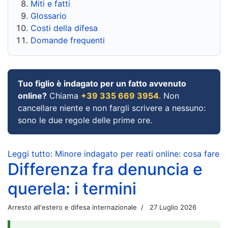
Miti e fatti
Glossario
Costi della difesa
Domande frequenti
Tuo figlio è indagato per un fatto avvenuto
online?
Chiama
+39 335 669 3954
. Non
cancellare niente e non fargli scrivere a nessuno:
sono le due regole delle prime ore.
Leggi tutto: Minore indagato per reati online: cosa fare
Differenza fra denuncia e
querela: i termini
Arresto all'estero e difesa internazionale
27 Luglio 2026