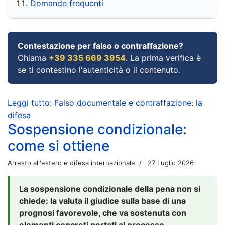
Domande frequenti
Contestazione per falso o contraffazione?
Chiama
+39 335 669 3954
. La prima verifica è
se ti contestino l'autenticità o il contenuto.
Leggi tutto: Falso documentale e contraffazione: la
difesa
Sospensione condizionale:
come si ottiene
Arresto all'estero e difesa internazionale
27 Luglio 2026
La sospensione condizionale della pena non si
chiede: la valuta il giudice sulla base di una
prognosi favorevole, che va sostenuta con
elementi concreti portati al processo.