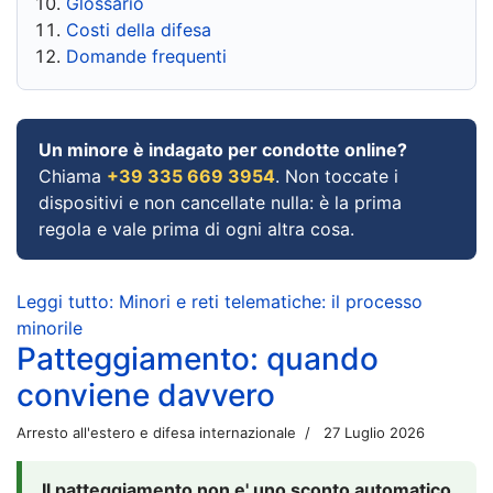
Glossario
Costi della difesa
Domande frequenti
Un minore è indagato per condotte online?
Chiama
+39 335 669 3954
. Non toccate i
dispositivi e non cancellate nulla: è la prima
regola e vale prima di ogni altra cosa.
Leggi tutto: Minori e reti telematiche: il processo
minorile
Patteggiamento: quando
conviene davvero
Arresto all'estero e difesa internazionale
27 Luglio 2026
Il patteggiamento non e' uno sconto automatico