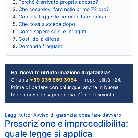
Perché è arrivato proprio adesso?
Che cosa devi fare nelle prime 72 ore?
Come si legge: le norme citate contano
Che cosa succede dopo
Come sapere se si è indagati
Costi della difesa
Domande frequenti
Hai ricevuto un'informazione di garanzia?
Chiama
+39 335 669 3954
— reperibilità h24.
Prima di parlare con chiunque, anche in buona
fede, conviene sapere cosa c'è nel fascicolo.
Leggi tutto: Avviso di garanzia: cosa fare davvero
Prescrizione e improcedibilita:
quale legge si applica