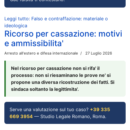
Leggi tutto: Falso e contraffazione: materiale o
ideologica
Ricorso per cassazione: motivi
e ammissibilita'
Arresto all'estero e difesa internazionale
27 Luglio 2026
Nel ricorso per cassazione non si rifa' il
processo: non si riesaminano le prove ne' si
propone una diversa ricostruzione dei fatti. Si
sindaca soltanto la legittimita'.
Serve una valutazione sul tuo caso?
+39 335
669 3954
— Studio Legale Romano, Roma.