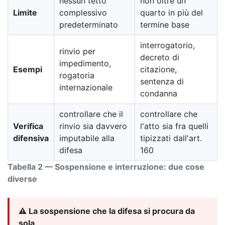
nessun tetto
non oltre un
Limite
complessivo
quarto in più del
predeterminato
termine base
interrogatorio,
rinvio per
decreto di
impedimento,
Esempi
citazione,
rogatoria
sentenza di
internazionale
condanna
controllare che il
controllare che
Verifica
rinvio sia davvero
l'atto sia fra quelli
difensiva
imputabile alla
tipizzati dall'art.
difesa
160
Tabella 2 — Sospensione e interruzione: due cose
diverse
⚠️ La sospensione che la difesa si procura da
sola