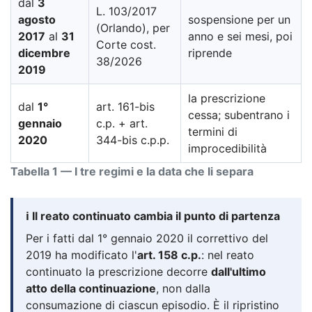
dal
3
L. 103/2017
agosto
sospensione per un
(Orlando), per
2017
al
31
anno e sei mesi, poi
Corte cost.
dicembre
riprende
38/2026
2019
la prescrizione
dal
1°
art. 161-bis
cessa; subentrano i
gennaio
c.p. + art.
termini di
2020
344-bis c.p.p.
improcedibilità
Tabella 1 — I tre regimi e la data che li separa
ℹ️ Il reato continuato cambia il punto di partenza
Per i fatti dal 1° gennaio 2020 il correttivo del
2019 ha modificato l'
art. 158 c.p.
: nel reato
continuato la prescrizione decorre
dall'ultimo
atto della continuazione
, non dalla
consumazione di ciascun episodio. È il ripristino