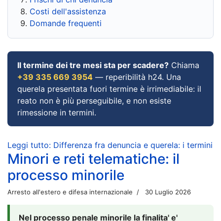
Costi dell'assistenza
Domande frequenti
Il termine dei tre mesi sta per scadere?
Chiama
+39 335 669 3954
— reperibilità h24. Una
querela presentata fuori termine è irrimediabile: il
reato non è più perseguibile, e non esiste
rimessione in termini.
Leggi tutto: Differenza fra denuncia e querela: i termini
Minori e reti telematiche: il
processo minorile
Arresto all'estero e difesa internazionale
30 Luglio 2026
Nel processo penale minorile la finalita' e'