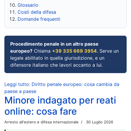
Glossario
Costi della difesa
Domande frequenti
Procedimento penale in un altro paese
europeo?
Chiama
+39 335 669 3954
. Serve un
legale abilitato in quella giurisdizione, e un
difensore italiano che lavori accanto a lui.
Leggi tutto: Diritto penale europeo: cosa cambia da
paese a paese
Minore indagato per reati
online: cosa fare
Arresto all'estero e difesa internazionale
30 Luglio 2026