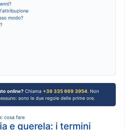
renni?
l'attribuzione
tesso modo?
?
uto online?
Chiama
+39 335 669 3954
. Non
 nessuno: sono le due regole delle prime ore.
e: cosa fare
a e querela: i termini