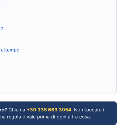
?
o?
frattempo
ne?
Chiama
+39 335 669 3954
. Non toccate i
ima regola e vale prima di ogni altra cosa.