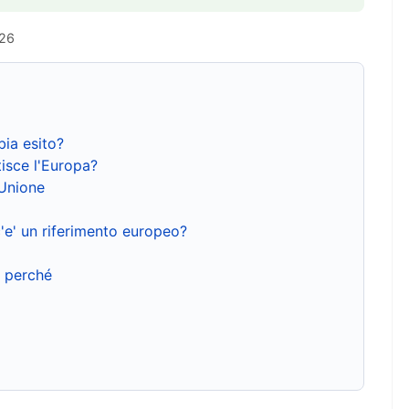
026
bia esito?
isce l'Europa?
'Unione
'e' un riferimento europeo?
e perché