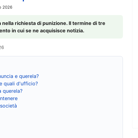
io 2026
nella richiesta di punizione. Il termine di tre
to in cui se ne acquisisce notizia.
26
nuncia e querela?
e quali d'ufficio?
a querela?
ntenere
 società