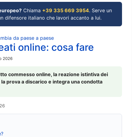
 europeo?
Chiama
+39 335 669 3954
. Serve un
un difensore italiano che lavori accanto a lui.
cambia da paese a paese
ati online: cosa fare
io 2026
to commesso online, la reazione istintiva dei
 la prova a discarico e integra una condotta
026
e?