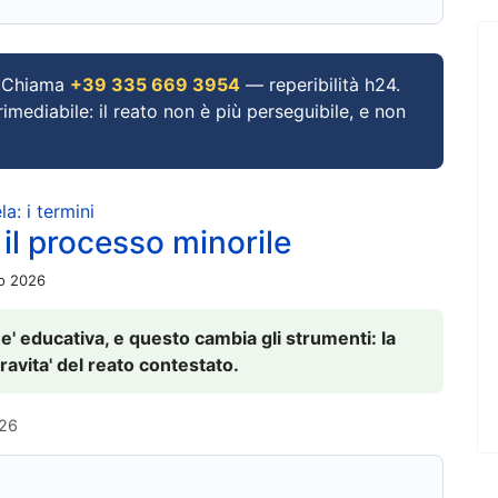
Chiama
+39 335 669 3954
— reperibilità h24.
imediabile: il reato non è più perseguibile, e non
a: i termini
 il processo minorile
io 2026
 e' educativa, e questo cambia gli strumenti: la
ravita' del reato contestato.
026