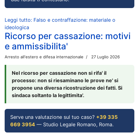
Leggi tutto: Falso e contraffazione: materiale o
ideologica
Ricorso per cassazione: motivi
e ammissibilita'
Arresto all'estero e difesa internazionale
27 Luglio 2026
Nel ricorso per cassazione non si rifa' il
processo: non si riesaminano le prove ne' si
propone una diversa ricostruzione dei fatti. Si
sindaca soltanto la legittimita'.
Serve una valutazione sul tuo caso?
+39 335
669 3954
— Studio Legale Romano, Roma.