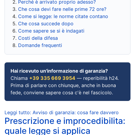
Perché è arrivato proprio adesso?
Che cosa devi fare nelle prime 72 ore?
Come si legge: le norme citate contano
Che cosa succede dopo
Come sapere se si è indagati
Costi della difesa
Domande frequenti
Hai ricevuto un'informazione di garanzia?
Chiama
+39 335 669 3954
— reperibilità h24.
Prima di parlare con chiunque, anche in buona
fede, conviene sapere cosa c'è nel fascicolo.
Leggi tutto: Avviso di garanzia: cosa fare davvero
Prescrizione e improcedibilita:
quale legge si applica