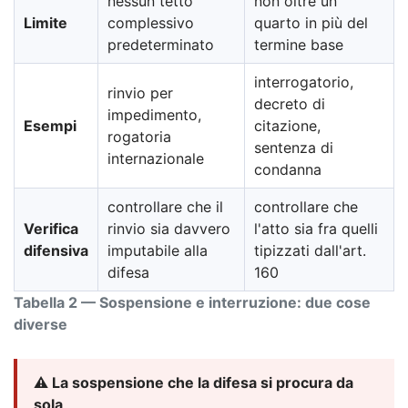
nessun tetto
non oltre un
Limite
complessivo
quarto in più del
predeterminato
termine base
interrogatorio,
rinvio per
decreto di
impedimento,
Esempi
citazione,
rogatoria
sentenza di
internazionale
condanna
controllare che il
controllare che
Verifica
rinvio sia davvero
l'atto sia fra quelli
difensiva
imputabile alla
tipizzati dall'art.
difesa
160
Tabella 2 — Sospensione e interruzione: due cose
diverse
⚠️ La sospensione che la difesa si procura da
sola