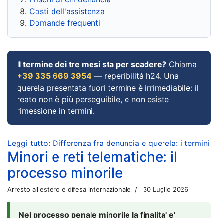
Costi dell'assistenza
Domande frequenti
Il termine dei tre mesi sta per scadere?
Chiama
+39 335 669 3954
— reperibilità h24. Una
querela presentata fuori termine è irrimediabile: il
reato non è più perseguibile, e non esiste
rimessione in termini.
Leggi tutto: Differenza fra denuncia e querela: i termini
Minori e reti telematiche: il
processo minorile
Arresto all'estero e difesa internazionale
30 Luglio 2026
Nel processo penale minorile la finalita' e'