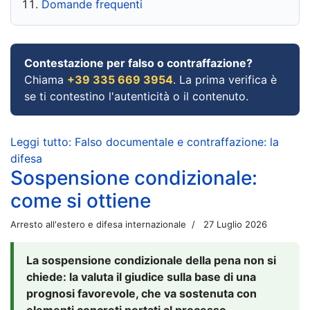
Domande frequenti
Contestazione per falso o contraffazione?
Chiama
+39 335 669 3954
. La prima verifica è
se ti contestino l'autenticità o il contenuto.
Leggi tutto: Falso documentale e contraffazione: la
difesa
Sospensione condizionale:
come si ottiene
Arresto all'estero e difesa internazionale
27 Luglio 2026
La sospensione condizionale della pena non si
chiede: la valuta il giudice sulla base di una
prognosi favorevole, che va sostenuta con
elementi concreti portati al processo.