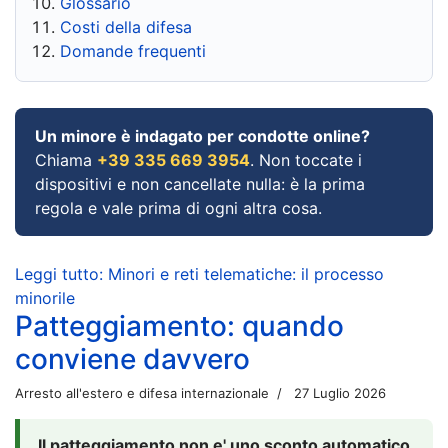
Glossario
Costi della difesa
Domande frequenti
Un minore è indagato per condotte online?
Chiama
+39 335 669 3954
. Non toccate i
dispositivi e non cancellate nulla: è la prima
regola e vale prima di ogni altra cosa.
Leggi tutto: Minori e reti telematiche: il processo
minorile
Patteggiamento: quando
conviene davvero
Arresto all'estero e difesa internazionale
27 Luglio 2026
Il patteggiamento non e' uno sconto automatico