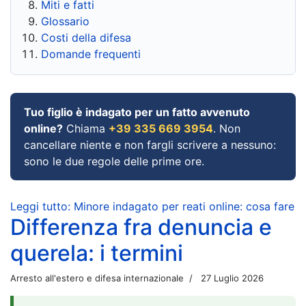
Miti e fatti
Glossario
Costi della difesa
Domande frequenti
Tuo figlio è indagato per un fatto avvenuto
online?
Chiama
+39 335 669 3954
. Non
cancellare niente e non fargli scrivere a nessuno:
sono le due regole delle prime ore.
Leggi tutto: Minore indagato per reati online: cosa fare
Differenza fra denuncia e
querela: i termini
Arresto all'estero e difesa internazionale
27 Luglio 2026