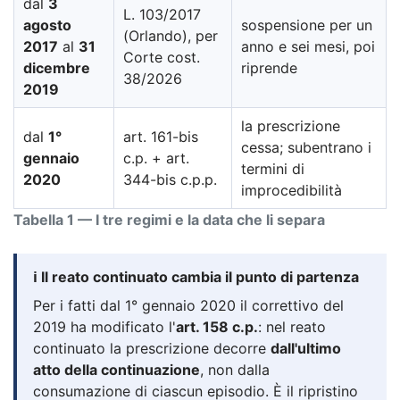
dal
3
L. 103/2017
agosto
sospensione per un
(Orlando), per
2017
al
31
anno e sei mesi, poi
Corte cost.
dicembre
riprende
38/2026
2019
la prescrizione
dal
1°
art. 161-bis
cessa; subentrano i
gennaio
c.p. + art.
termini di
2020
344-bis c.p.p.
improcedibilità
Tabella 1 — I tre regimi e la data che li separa
ℹ️ Il reato continuato cambia il punto di partenza
Per i fatti dal 1° gennaio 2020 il correttivo del
2019 ha modificato l'
art. 158 c.p.
: nel reato
continuato la prescrizione decorre
dall'ultimo
atto della continuazione
, non dalla
consumazione di ciascun episodio. È il ripristino