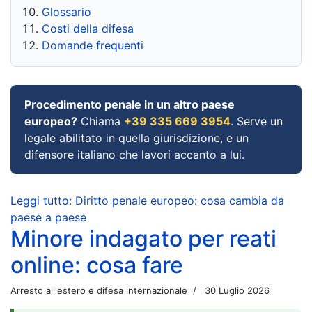
Glossario
Costi della difesa
Domande frequenti
Procedimento penale in un altro paese
europeo?
Chiama
+39 335 669 3954
. Serve un
legale abilitato in quella giurisdizione, e un
difensore italiano che lavori accanto a lui.
Leggi tutto: Diritto penale europeo: cosa cambia da
paese a paese
Minore indagato per reati
online: cosa fare
Arresto all'estero e difesa internazionale
30 Luglio 2026