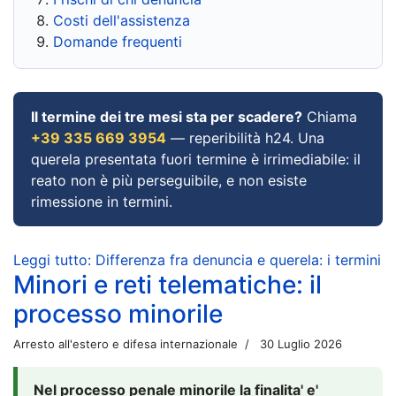
Costi dell'assistenza
Domande frequenti
Il termine dei tre mesi sta per scadere?
Chiama
+39 335 669 3954
— reperibilità h24. Una
querela presentata fuori termine è irrimediabile: il
reato non è più perseguibile, e non esiste
rimessione in termini.
Leggi tutto: Differenza fra denuncia e querela: i termini
Minori e reti telematiche: il
processo minorile
Arresto all'estero e difesa internazionale
30 Luglio 2026
Nel processo penale minorile la finalita' e'