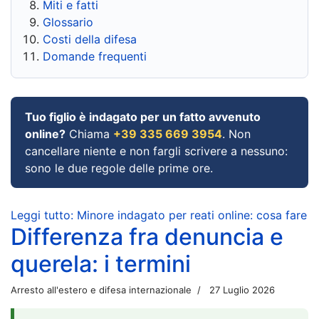
Miti e fatti
Glossario
Costi della difesa
Domande frequenti
Tuo figlio è indagato per un fatto avvenuto
online?
Chiama
+39 335 669 3954
. Non
cancellare niente e non fargli scrivere a nessuno:
sono le due regole delle prime ore.
Leggi tutto: Minore indagato per reati online: cosa fare
Differenza fra denuncia e
querela: i termini
Arresto all'estero e difesa internazionale
27 Luglio 2026