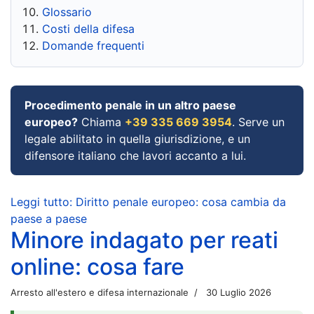
Glossario
Costi della difesa
Domande frequenti
Procedimento penale in un altro paese
europeo?
Chiama
+39 335 669 3954
. Serve un
legale abilitato in quella giurisdizione, e un
difensore italiano che lavori accanto a lui.
Leggi tutto: Diritto penale europeo: cosa cambia da
paese a paese
Minore indagato per reati
online: cosa fare
Arresto all'estero e difesa internazionale
30 Luglio 2026