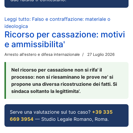
Leggi tutto: Falso e contraffazione: materiale o
ideologica
Ricorso per cassazione: motivi
e ammissibilita'
Arresto all'estero e difesa internazionale
27 Luglio 2026
Nel ricorso per cassazione non si rifa' il
processo: non si riesaminano le prove ne' si
propone una diversa ricostruzione dei fatti. Si
sindaca soltanto la legittimita'.
Serve una valutazione sul tuo caso?
+39 335
669 3954
— Studio Legale Romano, Roma.