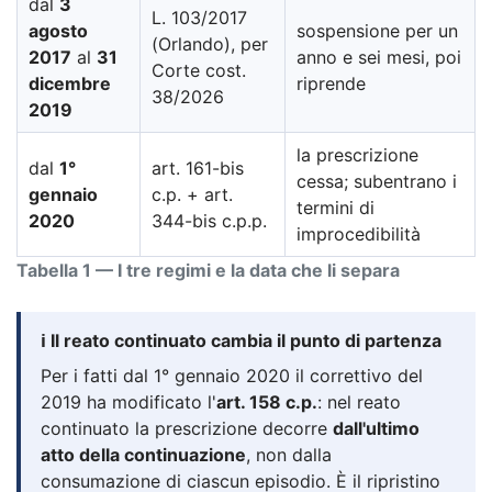
dal
3
L. 103/2017
agosto
sospensione per un
(Orlando), per
2017
al
31
anno e sei mesi, poi
Corte cost.
dicembre
riprende
38/2026
2019
la prescrizione
dal
1°
art. 161-bis
cessa; subentrano i
gennaio
c.p. + art.
termini di
2020
344-bis c.p.p.
improcedibilità
Tabella 1 — I tre regimi e la data che li separa
ℹ️ Il reato continuato cambia il punto di partenza
Per i fatti dal 1° gennaio 2020 il correttivo del
2019 ha modificato l'
art. 158 c.p.
: nel reato
continuato la prescrizione decorre
dall'ultimo
atto della continuazione
, non dalla
consumazione di ciascun episodio. È il ripristino