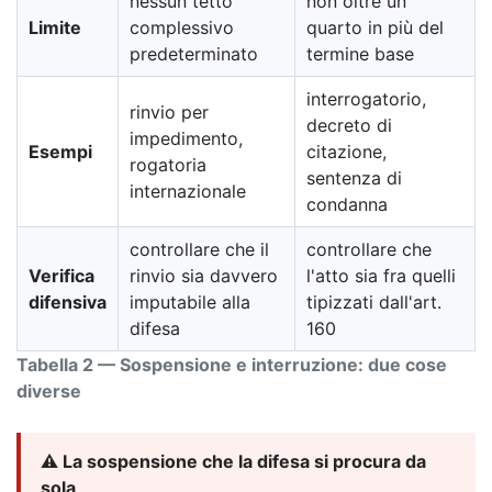
nessun tetto
non oltre un
Limite
complessivo
quarto in più del
predeterminato
termine base
interrogatorio,
rinvio per
decreto di
impedimento,
Esempi
citazione,
rogatoria
sentenza di
internazionale
condanna
controllare che il
controllare che
Verifica
rinvio sia davvero
l'atto sia fra quelli
difensiva
imputabile alla
tipizzati dall'art.
difesa
160
Tabella 2 — Sospensione e interruzione: due cose
diverse
⚠️ La sospensione che la difesa si procura da
sola