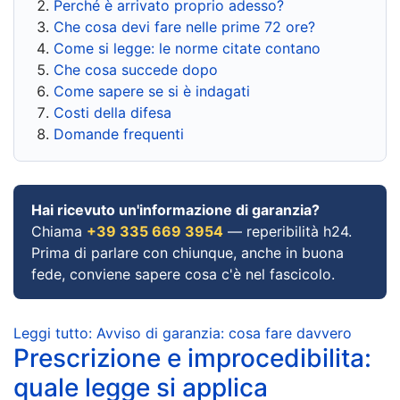
Perché è arrivato proprio adesso?
Che cosa devi fare nelle prime 72 ore?
Come si legge: le norme citate contano
Che cosa succede dopo
Come sapere se si è indagati
Costi della difesa
Domande frequenti
Hai ricevuto un'informazione di garanzia?
Chiama
+39 335 669 3954
— reperibilità h24.
Prima di parlare con chiunque, anche in buona
fede, conviene sapere cosa c'è nel fascicolo.
Leggi tutto: Avviso di garanzia: cosa fare davvero
Prescrizione e improcedibilita:
quale legge si applica