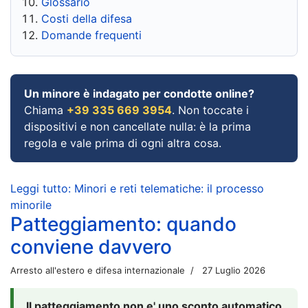
Glossario
Costi della difesa
Domande frequenti
Un minore è indagato per condotte online?
Chiama
+39 335 669 3954
. Non toccate i
dispositivi e non cancellate nulla: è la prima
regola e vale prima di ogni altra cosa.
Leggi tutto: Minori e reti telematiche: il processo
minorile
Patteggiamento: quando
conviene davvero
Arresto all'estero e difesa internazionale
27 Luglio 2026
Il patteggiamento non e' uno sconto automatico