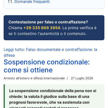
Domande frequenti
Contestazione per falso o contraffazione?
Chiama
+39 335 669 3954
. La prima verifica è
se ti contestino l'autenticità o il contenuto.
Leggi tutto: Falso documentale e contraffazione: la
difesa
Sospensione condizionale:
come si ottiene
Arresto all'estero e difesa internazionale
27 Luglio 2026
La sospensione condizionale della pena non si
chiede: la valuta il giudice sulla base di una
prognosi favorevole, che va sostenuta con
elementi concreti portati al processo.