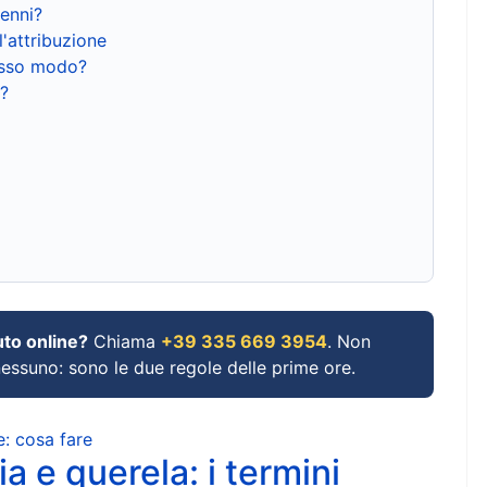
renni?
l'attribuzione
tesso modo?
?
uto online?
Chiama
+39 335 669 3954
. Non
 nessuno: sono le due regole delle prime ore.
e: cosa fare
a e querela: i termini