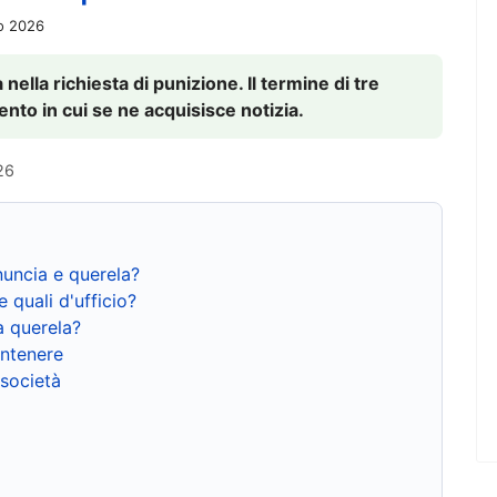
io 2026
nella richiesta di punizione. Il termine di tre
to in cui se ne acquisisce notizia.
26
nuncia e querela?
e quali d'ufficio?
a querela?
ntenere
 società