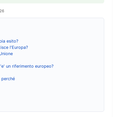
026
bia esito?
isce l'Europa?
'Unione
'e' un riferimento europeo?
e perché