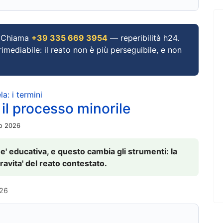
Chiama
+39 335 669 3954
— reperibilità h24.
imediabile: il reato non è più perseguibile, e non
a: i termini
 il processo minorile
io 2026
 e' educativa, e questo cambia gli strumenti: la
ravita' del reato contestato.
026