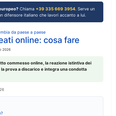
 europeo?
Chiama
+39 335 669 3954
. Serve un
un difensore italiano che lavori accanto a lui.
cambia da paese a paese
ati online: cosa fare
io 2026
to commesso online, la reazione istintiva dei
 la prova a discarico e integra una condotta
026
e?