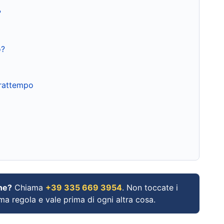
?
o?
frattempo
ne?
Chiama
+39 335 669 3954
. Non toccate i
ima regola e vale prima di ogni altra cosa.