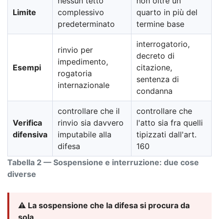
nessun tetto
non oltre un
Limite
complessivo
quarto in più del
predeterminato
termine base
interrogatorio,
rinvio per
decreto di
impedimento,
Esempi
citazione,
rogatoria
sentenza di
internazionale
condanna
controllare che il
controllare che
Verifica
rinvio sia davvero
l'atto sia fra quelli
difensiva
imputabile alla
tipizzati dall'art.
difesa
160
Tabella 2 — Sospensione e interruzione: due cose
diverse
⚠️ La sospensione che la difesa si procura da
sola