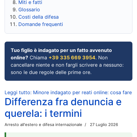
Miti e fatti
Glossario
Costi della difesa
Domande frequenti
Tuo figlio è indagato per un fatto avvenuto
online?
Chiama
+39 335 669 3954
. Non
cancellare niente e non fargli scrivere a nessuno:
sono le due regole delle prime ore.
Leggi tutto: Minore indagato per reati online: cosa fare
Differenza fra denuncia e
querela: i termini
Arresto all'estero e difesa internazionale
27 Luglio 2026