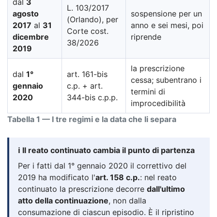
dal
3
L. 103/2017
agosto
sospensione per un
(Orlando), per
2017
al
31
anno e sei mesi, poi
Corte cost.
dicembre
riprende
38/2026
2019
la prescrizione
dal
1°
art. 161-bis
cessa; subentrano i
gennaio
c.p. + art.
termini di
2020
344-bis c.p.p.
improcedibilità
Tabella 1 — I tre regimi e la data che li separa
ℹ️ Il reato continuato cambia il punto di partenza
Per i fatti dal 1° gennaio 2020 il correttivo del
2019 ha modificato l'
art. 158 c.p.
: nel reato
continuato la prescrizione decorre
dall'ultimo
atto della continuazione
, non dalla
consumazione di ciascun episodio. È il ripristino