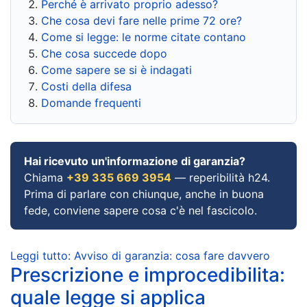
Perché è arrivato proprio adesso?
Che cosa devi fare nelle prime 72 ore?
Come si legge: le norme citate contano
Che cosa succede dopo
Come sapere se si è indagati
Costi della difesa
Domande frequenti
Hai ricevuto un'informazione di garanzia?
Chiama
+39 335 669 3954
— reperibilità h24.
Prima di parlare con chiunque, anche in buona
fede, conviene sapere cosa c'è nel fascicolo.
Leggi tutto: Avviso di garanzia: cosa fare davvero
Prescrizione e improcedibilita:
quale legge si applica