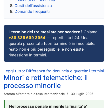
Costi dell'assistenza
Domande frequenti
Il termine dei tre mesi sta per scadere?
Chiama
+39 335 669 3954
— reperibilità h24. Una
querela presentata fuori termine è irrimediabile: il
reato non è più perseguibile, e non esiste
rimessione in termini.
Leggi tutto: Differenza fra denuncia e querela: i termini
Minori e reti telematiche: il
processo minorile
Arresto all'estero e difesa internazionale
30 Luglio 2026
Nel processo penale minorile la finalita' e'