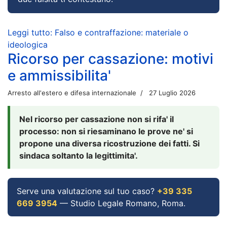
Leggi tutto: Falso e contraffazione: materiale o
ideologica
Ricorso per cassazione: motivi
e ammissibilita'
Arresto all'estero e difesa internazionale
27 Luglio 2026
Nel ricorso per cassazione non si rifa' il
processo: non si riesaminano le prove ne' si
propone una diversa ricostruzione dei fatti. Si
sindaca soltanto la legittimita'.
Serve una valutazione sul tuo caso?
+39 335
669 3954
— Studio Legale Romano, Roma.