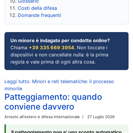
Glossario
Costi della difesa
Domande frequenti
Un minore è indagato per condotte online?
Chiama
+39 335 669 3954
. Non toccate i
dispositivi e non cancellate nulla: è la prima
regola e vale prima di ogni altra cosa.
Leggi tutto: Minori e reti telematiche: il processo
minorile
Patteggiamento: quando
conviene davvero
Arresto all'estero e difesa internazionale
27 Luglio 2026
Il patteggiamento non e' uno sconto automatico