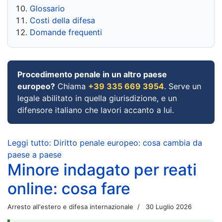
Glossario
Costi della difesa
Domande frequenti
Procedimento penale in un altro paese
europeo?
Chiama
+39 335 669 3954
. Serve un
legale abilitato in quella giurisdizione, e un
difensore italiano che lavori accanto a lui.
Leggi tutto: Diritto penale europeo: cosa cambia da
paese a paese
Minore indagato per reati
online: cosa fare
Arresto all'estero e difesa internazionale
30 Luglio 2026