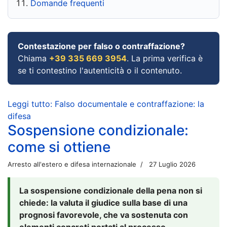
Domande frequenti
Contestazione per falso o contraffazione?
Chiama
+39 335 669 3954
. La prima verifica è
se ti contestino l'autenticità o il contenuto.
Leggi tutto: Falso documentale e contraffazione: la
difesa
Sospensione condizionale:
come si ottiene
Arresto all'estero e difesa internazionale
27 Luglio 2026
La sospensione condizionale della pena non si
chiede: la valuta il giudice sulla base di una
prognosi favorevole, che va sostenuta con
elementi concreti portati al processo.