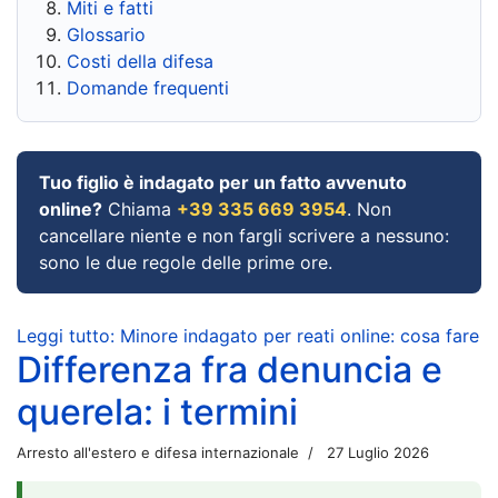
Miti e fatti
Glossario
Costi della difesa
Domande frequenti
Tuo figlio è indagato per un fatto avvenuto
online?
Chiama
+39 335 669 3954
. Non
cancellare niente e non fargli scrivere a nessuno:
sono le due regole delle prime ore.
Leggi tutto: Minore indagato per reati online: cosa fare
Differenza fra denuncia e
querela: i termini
Arresto all'estero e difesa internazionale
27 Luglio 2026