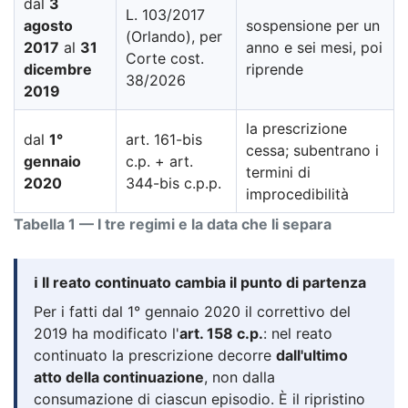
dal
3
L. 103/2017
agosto
sospensione per un
(Orlando), per
2017
al
31
anno e sei mesi, poi
Corte cost.
dicembre
riprende
38/2026
2019
la prescrizione
dal
1°
art. 161-bis
cessa; subentrano i
gennaio
c.p. + art.
termini di
2020
344-bis c.p.p.
improcedibilità
Tabella 1 — I tre regimi e la data che li separa
ℹ️ Il reato continuato cambia il punto di partenza
Per i fatti dal 1° gennaio 2020 il correttivo del
2019 ha modificato l'
art. 158 c.p.
: nel reato
continuato la prescrizione decorre
dall'ultimo
atto della continuazione
, non dalla
consumazione di ciascun episodio. È il ripristino