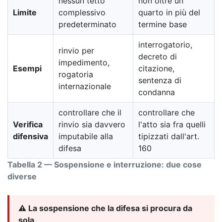
nessun tetto
non oltre un
Limite
complessivo
quarto in più del
predeterminato
termine base
interrogatorio,
rinvio per
decreto di
impedimento,
Esempi
citazione,
rogatoria
sentenza di
internazionale
condanna
controllare che il
controllare che
Verifica
rinvio sia davvero
l'atto sia fra quelli
difensiva
imputabile alla
tipizzati dall'art.
difesa
160
Tabella 2 — Sospensione e interruzione: due cose
diverse
⚠️ La sospensione che la difesa si procura da
sola