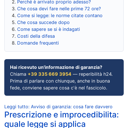
Perché è arrivato proprio adesso?
Che cosa devi fare nelle prime 72 ore?
Come si legge: le norme citate contano
Che cosa succede dopo
Come sapere se si è indagati
Costi della difesa
Domande frequenti
Hai ricevuto un'informazione di garanzia?
Chiama
+39 335 669 3954
— reperibilità h24.
Prima di parlare con chiunque, anche in buona
fede, conviene sapere cosa c'è nel fascicolo.
Leggi tutto: Avviso di garanzia: cosa fare davvero
Prescrizione e improcedibilita:
quale legge si applica