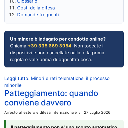
Glossario
Costi della difesa
Domande frequenti
Un minore è indagato per condotte online?
Chiama
+39 335 669 3954
. Non toccate i
dispositivi e non cancellate nulla: è la prima
regola e vale prima di ogni altra cosa.
Leggi tutto: Minori e reti telematiche: il processo
minorile
Patteggiamento: quando
conviene davvero
Arresto all'estero e difesa internazionale
27 Luglio 2026
Il patteggiamento non e' uno sconto automatico