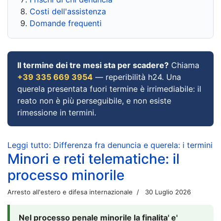
Costi dell'assistenza
Domande frequenti
Il termine dei tre mesi sta per scadere?
Chiama
+39 335 669 3954
— reperibilità h24. Una
querela presentata fuori termine è irrimediabile: il
reato non è più perseguibile, e non esiste
rimessione in termini.
Leggi tutto: Differenza fra denuncia e querela: i termini
Minori e reti telematiche: il
processo minorile
Arresto all'estero e difesa internazionale
30 Luglio 2026
Nel processo penale minorile la finalita' e'