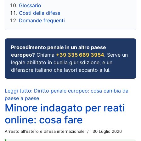
Glossario
Costi della difesa
Domande frequenti
Procedimento penale in un altro paese
europeo?
Chiama
+39 335 669 3954
. Serve un
legale abilitato in quella giurisdizione, e un
difensore italiano che lavori accanto a lui.
Leggi tutto: Diritto penale europeo: cosa cambia da
paese a paese
Minore indagato per reati
online: cosa fare
Arresto all'estero e difesa internazionale
30 Luglio 2026