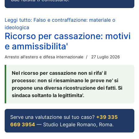
Leggi tutto: Falso e contraffazione: materiale o
ideologica
Ricorso per cassazione: motivi
e ammissibilita'
Arresto all'estero e difesa internazionale
27 Luglio 2026
Nel ricorso per cassazione non si rifa' il
processo: non si riesaminano le prove ne' si
propone una diversa ricostruzione dei fatti. Si
sindaca soltanto la legittimita'.
Serve una valutazione sul tuo caso?
+39 335
669 3954
— Studio Legale Romano, Roma.