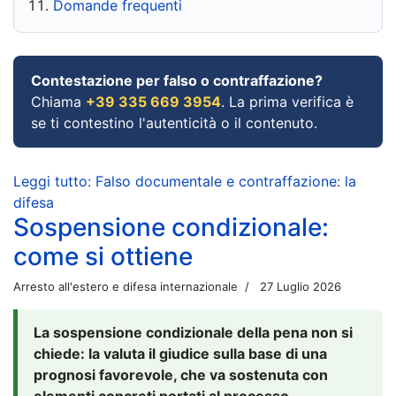
Domande frequenti
Contestazione per falso o contraffazione?
Chiama
+39 335 669 3954
. La prima verifica è
se ti contestino l'autenticità o il contenuto.
Leggi tutto: Falso documentale e contraffazione: la
difesa
Sospensione condizionale:
come si ottiene
Arresto all'estero e difesa internazionale
27 Luglio 2026
La sospensione condizionale della pena non si
chiede: la valuta il giudice sulla base di una
prognosi favorevole, che va sostenuta con
elementi concreti portati al processo.