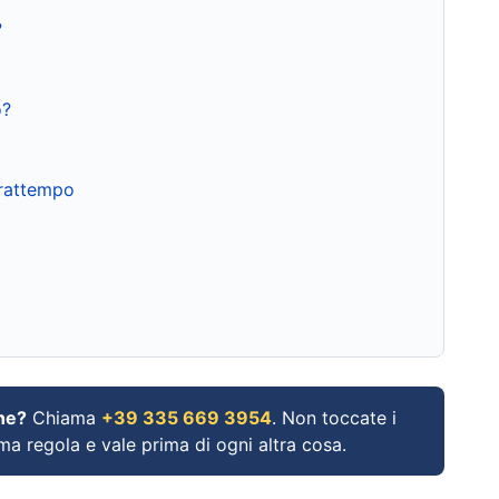
?
o?
frattempo
ne?
Chiama
+39 335 669 3954
. Non toccate i
ima regola e vale prima di ogni altra cosa.