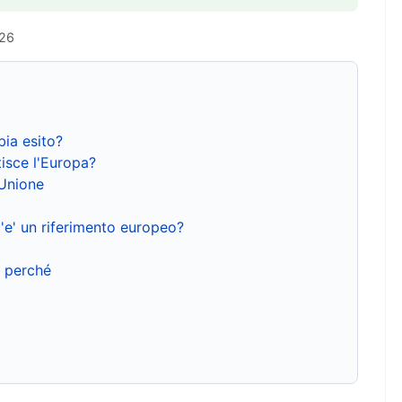
026
bia esito?
isce l'Europa?
'Unione
'e' un riferimento europeo?
e perché