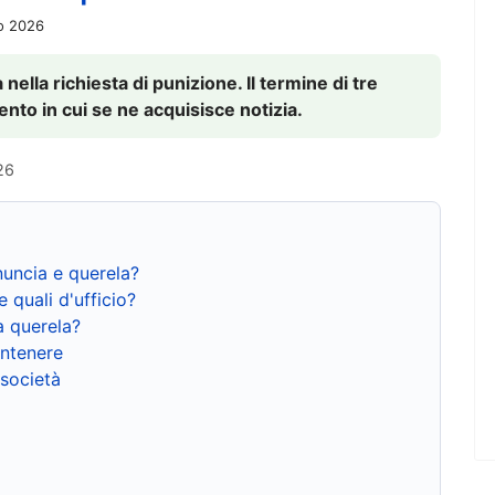
io 2026
nella richiesta di punizione. Il termine di tre
to in cui se ne acquisisce notizia.
26
nuncia e querela?
e quali d'ufficio?
a querela?
ntenere
 società