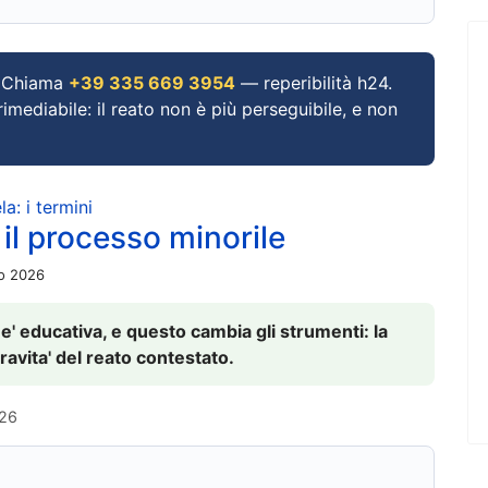
Chiama
+39 335 669 3954
— reperibilità h24.
imediabile: il reato non è più perseguibile, e non
a: i termini
 il processo minorile
io 2026
 e' educativa, e questo cambia gli strumenti: la
ravita' del reato contestato.
026