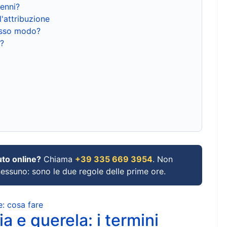
renni?
l'attribuzione
tesso modo?
?
uto online?
Chiama
+39 335 669 3954
. Non
 nessuno: sono le due regole delle prime ore.
e: cosa fare
a e querela: i termini