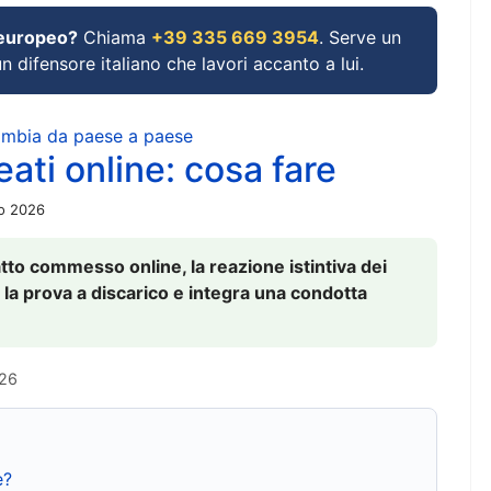
 europeo?
Chiama
+39 335 669 3954
. Serve un
un difensore italiano che lavori accanto a lui.
cambia da paese a paese
ati online: cosa fare
io 2026
to commesso online, la reazione istintiva dei
 la prova a discarico e integra una condotta
026
e?