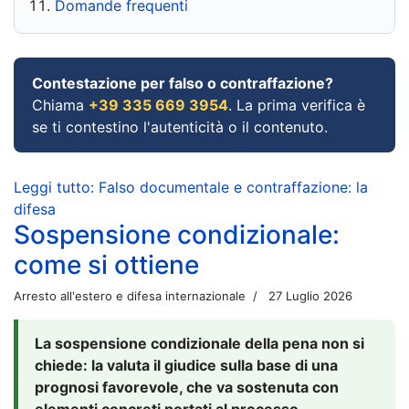
Domande frequenti
Contestazione per falso o contraffazione?
Chiama
+39 335 669 3954
. La prima verifica è
se ti contestino l'autenticità o il contenuto.
Leggi tutto: Falso documentale e contraffazione: la
difesa
Sospensione condizionale:
come si ottiene
Arresto all'estero e difesa internazionale
27 Luglio 2026
La sospensione condizionale della pena non si
chiede: la valuta il giudice sulla base di una
prognosi favorevole, che va sostenuta con
elementi concreti portati al processo.