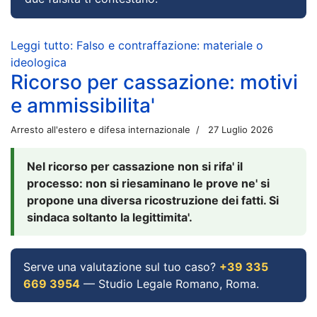
Leggi tutto: Falso e contraffazione: materiale o
ideologica
Ricorso per cassazione: motivi
e ammissibilita'
Arresto all'estero e difesa internazionale
27 Luglio 2026
Nel ricorso per cassazione non si rifa' il
processo: non si riesaminano le prove ne' si
propone una diversa ricostruzione dei fatti. Si
sindaca soltanto la legittimita'.
Serve una valutazione sul tuo caso?
+39 335
669 3954
— Studio Legale Romano, Roma.