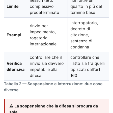
nessun tetto
non oltre un
Limite
complessivo
quarto in più del
predeterminato
termine base
interrogatorio,
rinvio per
decreto di
impedimento,
Esempi
citazione,
rogatoria
sentenza di
internazionale
condanna
controllare che il
controllare che
Verifica
rinvio sia davvero
l'atto sia fra quelli
difensiva
imputabile alla
tipizzati dall'art.
difesa
160
Tabella 2 — Sospensione e interruzione: due cose
diverse
⚠️ La sospensione che la difesa si procura da
sola