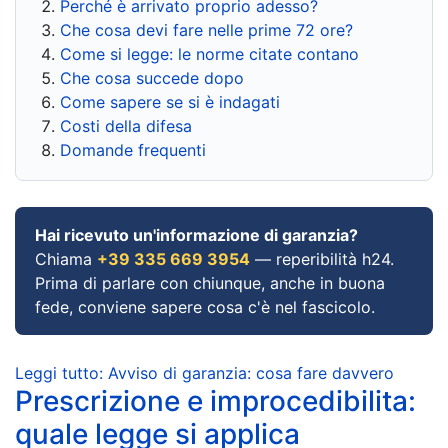
Perché è arrivato proprio adesso?
Che cosa devi fare nelle prime 72 ore?
Come si legge: le norme citate contano
Che cosa succede dopo
Come sapere se si è indagati
Costi della difesa
Domande frequenti
Hai ricevuto un'informazione di garanzia?
Chiama
+39 335 669 3954
— reperibilità h24.
Prima di parlare con chiunque, anche in buona
fede, conviene sapere cosa c'è nel fascicolo.
Leggi tutto: Avviso di garanzia: cosa fare davvero
Prescrizione e improcedibilita:
quale legge si applica