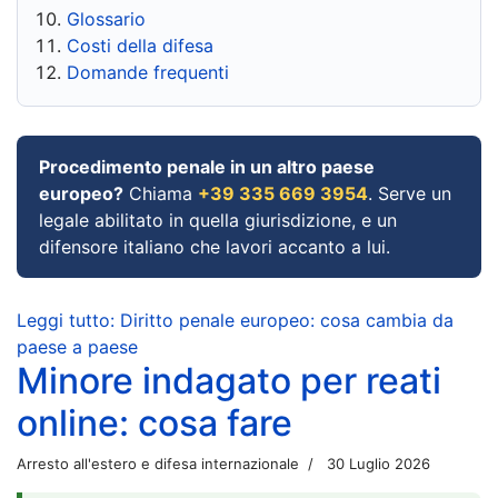
Glossario
Costi della difesa
Domande frequenti
Procedimento penale in un altro paese
europeo?
Chiama
+39 335 669 3954
. Serve un
legale abilitato in quella giurisdizione, e un
difensore italiano che lavori accanto a lui.
Leggi tutto: Diritto penale europeo: cosa cambia da
paese a paese
Minore indagato per reati
online: cosa fare
Arresto all'estero e difesa internazionale
30 Luglio 2026