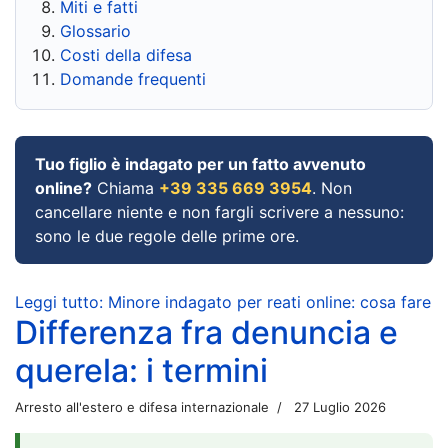
Miti e fatti
Glossario
Costi della difesa
Domande frequenti
Tuo figlio è indagato per un fatto avvenuto
online?
Chiama
+39 335 669 3954
. Non
cancellare niente e non fargli scrivere a nessuno:
sono le due regole delle prime ore.
Leggi tutto: Minore indagato per reati online: cosa fare
Differenza fra denuncia e
querela: i termini
Arresto all'estero e difesa internazionale
27 Luglio 2026