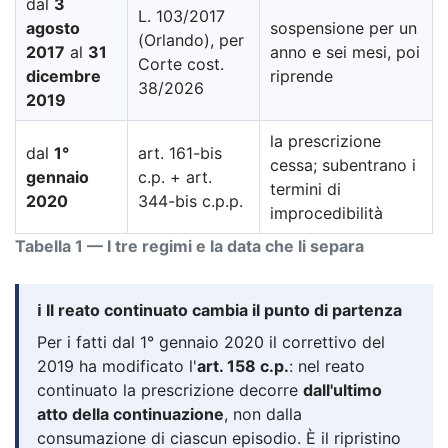
dal
3
L. 103/2017
agosto
sospensione per un
(Orlando), per
2017
al
31
anno e sei mesi, poi
Corte cost.
dicembre
riprende
38/2026
2019
la prescrizione
dal
1°
art. 161-bis
cessa; subentrano i
gennaio
c.p. + art.
termini di
2020
344-bis c.p.p.
improcedibilità
Tabella 1 — I tre regimi e la data che li separa
ℹ️ Il reato continuato cambia il punto di partenza
Per i fatti dal 1° gennaio 2020 il correttivo del
2019 ha modificato l'
art. 158 c.p.
: nel reato
continuato la prescrizione decorre
dall'ultimo
atto della continuazione
, non dalla
consumazione di ciascun episodio. È il ripristino