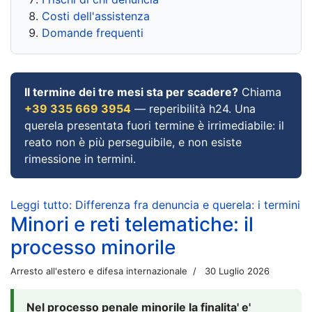
Costi dell'assistenza
Domande frequenti
Il termine dei tre mesi sta per scadere?
Chiama
+39 335 669 3954
— reperibilità h24. Una
querela presentata fuori termine è irrimediabile: il
reato non è più perseguibile, e non esiste
rimessione in termini.
Leggi tutto: Differenza fra denuncia e querela: i termini
Minori e reti telematiche: il
processo minorile
Arresto all'estero e difesa internazionale
30 Luglio 2026
Nel processo penale minorile la finalita' e'