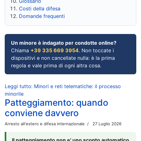
Glossario
Costi della difesa
Domande frequenti
Un minore è indagato per condotte online?
Chiama
+39 335 669 3954
. Non toccate i
dispositivi e non cancellate nulla: è la prima
regola e vale prima di ogni altra cosa.
Leggi tutto: Minori e reti telematiche: il processo
minorile
Patteggiamento: quando
conviene davvero
Arresto all'estero e difesa internazionale
27 Luglio 2026
Il patteggiamento non e' uno sconto automatico