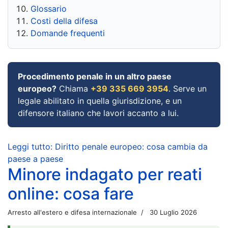
Glossario
Costi della difesa
Domande frequenti
Procedimento penale in un altro paese
europeo?
Chiama
+39 335 669 3954
. Serve un
legale abilitato in quella giurisdizione, e un
difensore italiano che lavori accanto a lui.
Leggi tutto: Diritto penale europeo: cosa cambia da
paese a paese
Minore indagato per reati
online: cosa fare
Arresto all'estero e difesa internazionale
30 Luglio 2026