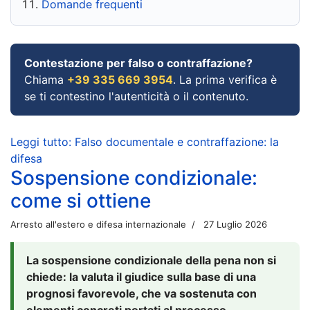
Domande frequenti
Contestazione per falso o contraffazione?
Chiama
+39 335 669 3954
. La prima verifica è
se ti contestino l'autenticità o il contenuto.
Leggi tutto: Falso documentale e contraffazione: la
difesa
Sospensione condizionale:
come si ottiene
Arresto all'estero e difesa internazionale
27 Luglio 2026
La sospensione condizionale della pena non si
chiede: la valuta il giudice sulla base di una
prognosi favorevole, che va sostenuta con
elementi concreti portati al processo.