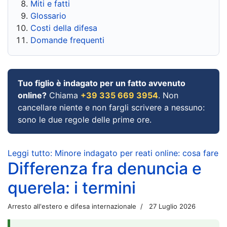
Miti e fatti
Glossario
Costi della difesa
Domande frequenti
Tuo figlio è indagato per un fatto avvenuto
online?
Chiama
+39 335 669 3954
. Non
cancellare niente e non fargli scrivere a nessuno:
sono le due regole delle prime ore.
Leggi tutto: Minore indagato per reati online: cosa fare
Differenza fra denuncia e
querela: i termini
Arresto all'estero e difesa internazionale
27 Luglio 2026