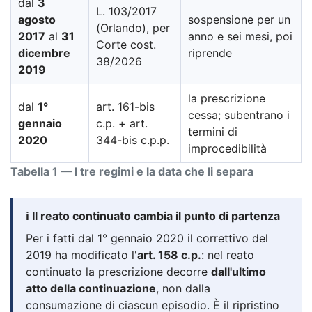
dal
3
L. 103/2017
agosto
sospensione per un
(Orlando), per
2017
al
31
anno e sei mesi, poi
Corte cost.
dicembre
riprende
38/2026
2019
la prescrizione
dal
1°
art. 161-bis
cessa; subentrano i
gennaio
c.p. + art.
termini di
2020
344-bis c.p.p.
improcedibilità
Tabella 1 — I tre regimi e la data che li separa
ℹ️ Il reato continuato cambia il punto di partenza
Per i fatti dal 1° gennaio 2020 il correttivo del
2019 ha modificato l'
art. 158 c.p.
: nel reato
continuato la prescrizione decorre
dall'ultimo
atto della continuazione
, non dalla
consumazione di ciascun episodio. È il ripristino