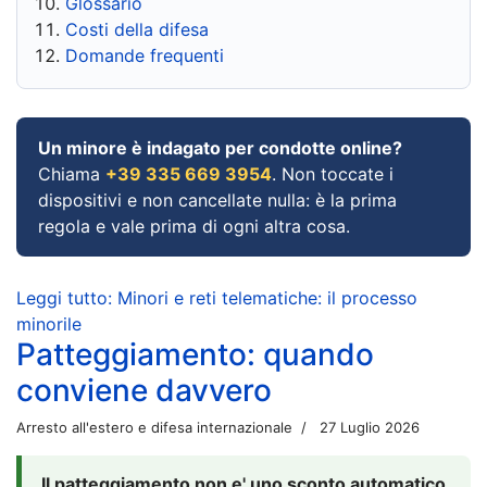
Glossario
Costi della difesa
Domande frequenti
Un minore è indagato per condotte online?
Chiama
+39 335 669 3954
. Non toccate i
dispositivi e non cancellate nulla: è la prima
regola e vale prima di ogni altra cosa.
Leggi tutto: Minori e reti telematiche: il processo
minorile
Patteggiamento: quando
conviene davvero
Arresto all'estero e difesa internazionale
27 Luglio 2026
Il patteggiamento non e' uno sconto automatico