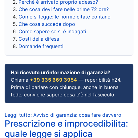
Perché è arrivato proprio adesso?
Che cosa devi fare nelle prime 72 ore?
Come si legge: le norme citate contano
Che cosa succede dopo
Come sapere se si è indagati
Costi della difesa
Domande frequenti
Hai ricevuto un'informazione di garanzia?
Chiama
+39 335 669 3954
— reperibilità h24.
Prima di parlare con chiunque, anche in buona
fede, conviene sapere cosa c'è nel fascicolo.
Leggi tutto: Avviso di garanzia: cosa fare davvero
Prescrizione e improcedibilita:
quale legge si applica