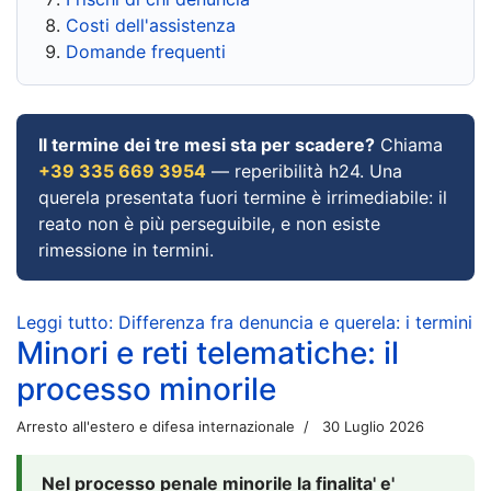
Costi dell'assistenza
Domande frequenti
Il termine dei tre mesi sta per scadere?
Chiama
+39 335 669 3954
— reperibilità h24. Una
querela presentata fuori termine è irrimediabile: il
reato non è più perseguibile, e non esiste
rimessione in termini.
Leggi tutto: Differenza fra denuncia e querela: i termini
Minori e reti telematiche: il
processo minorile
Arresto all'estero e difesa internazionale
30 Luglio 2026
Nel processo penale minorile la finalita' e'