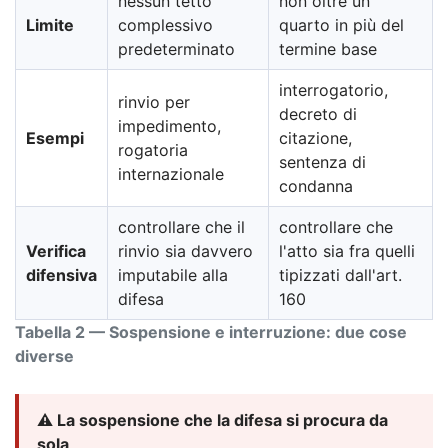
nessun tetto
non oltre un
Limite
complessivo
quarto in più del
predeterminato
termine base
interrogatorio,
rinvio per
decreto di
impedimento,
Esempi
citazione,
rogatoria
sentenza di
internazionale
condanna
controllare che il
controllare che
Verifica
rinvio sia davvero
l'atto sia fra quelli
difensiva
imputabile alla
tipizzati dall'art.
difesa
160
Tabella 2 — Sospensione e interruzione: due cose
diverse
⚠️ La sospensione che la difesa si procura da
sola