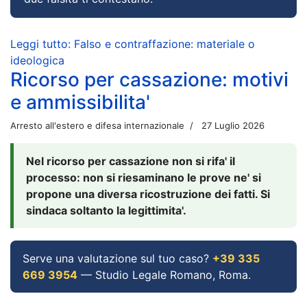
Leggi tutto: Falso e contraffazione: materiale o
ideologica
Ricorso per cassazione: motivi
e ammissibilita'
Arresto all'estero e difesa internazionale
27 Luglio 2026
Nel ricorso per cassazione non si rifa' il
processo: non si riesaminano le prove ne' si
propone una diversa ricostruzione dei fatti. Si
sindaca soltanto la legittimita'.
Serve una valutazione sul tuo caso?
+39 335
669 3954
— Studio Legale Romano, Roma.