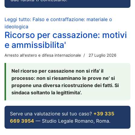
Leggi tutto: Falso e contraffazione: materiale o
ideologica
Ricorso per cassazione: motivi
e ammissibilita'
Arresto all'estero e difesa internazionale
27 Luglio 2026
Nel ricorso per cassazione non si rifa' il
processo: non si riesaminano le prove ne' si
propone una diversa ricostruzione dei fatti. Si
sindaca soltanto la legittimita'.
Serve una valutazione sul tuo caso?
+39 335
669 3954
— Studio Legale Romano, Roma.