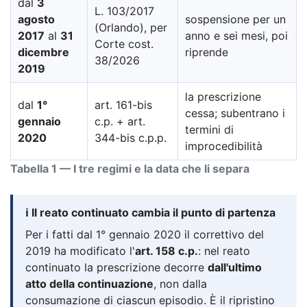
dal
3
L. 103/2017
agosto
sospensione per un
(Orlando), per
2017
al
31
anno e sei mesi, poi
Corte cost.
dicembre
riprende
38/2026
2019
la prescrizione
dal
1°
art. 161-bis
cessa; subentrano i
gennaio
c.p. + art.
termini di
2020
344-bis c.p.p.
improcedibilità
Tabella 1 — I tre regimi e la data che li separa
ℹ️ Il reato continuato cambia il punto di partenza
Per i fatti dal 1° gennaio 2020 il correttivo del
2019 ha modificato l'
art. 158 c.p.
: nel reato
continuato la prescrizione decorre
dall'ultimo
atto della continuazione
, non dalla
consumazione di ciascun episodio. È il ripristino