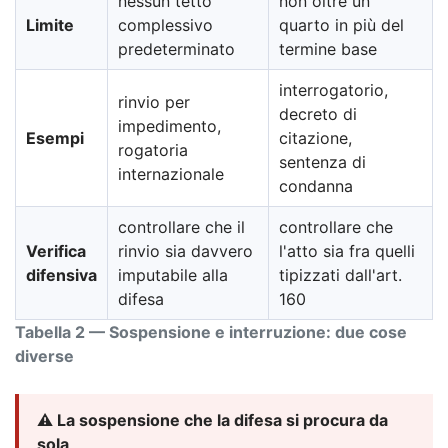
nessun tetto
non oltre un
Limite
complessivo
quarto in più del
predeterminato
termine base
interrogatorio,
rinvio per
decreto di
impedimento,
Esempi
citazione,
rogatoria
sentenza di
internazionale
condanna
controllare che il
controllare che
Verifica
rinvio sia davvero
l'atto sia fra quelli
difensiva
imputabile alla
tipizzati dall'art.
difesa
160
Tabella 2 — Sospensione e interruzione: due cose
diverse
⚠️ La sospensione che la difesa si procura da
sola