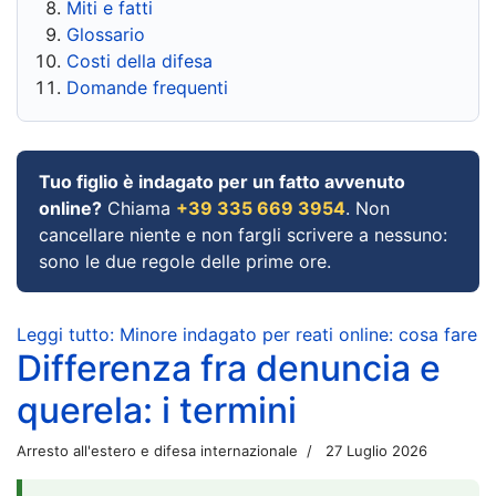
Miti e fatti
Glossario
Costi della difesa
Domande frequenti
Tuo figlio è indagato per un fatto avvenuto
online?
Chiama
+39 335 669 3954
. Non
cancellare niente e non fargli scrivere a nessuno:
sono le due regole delle prime ore.
Leggi tutto: Minore indagato per reati online: cosa fare
Differenza fra denuncia e
querela: i termini
Arresto all'estero e difesa internazionale
27 Luglio 2026