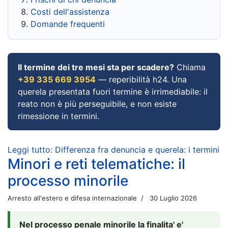
Costi dell'assistenza
Domande frequenti
Il termine dei tre mesi sta per scadere?
Chiama
+39 335 669 3954
— reperibilità h24. Una
querela presentata fuori termine è irrimediabile: il
reato non è più perseguibile, e non esiste
rimessione in termini.
Leggi tutto: Differenza fra denuncia e querela: i termini
Minori e reti telematiche: il
processo minorile
Arresto all'estero e difesa internazionale
30 Luglio 2026
Nel processo penale minorile la finalita' e'