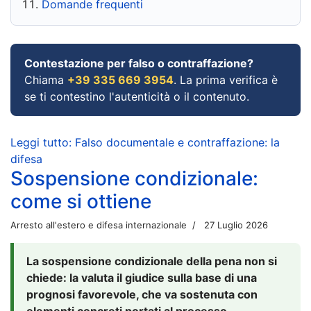
Domande frequenti
Contestazione per falso o contraffazione?
Chiama
+39 335 669 3954
. La prima verifica è
se ti contestino l'autenticità o il contenuto.
Leggi tutto: Falso documentale e contraffazione: la
difesa
Sospensione condizionale:
come si ottiene
Arresto all'estero e difesa internazionale
27 Luglio 2026
La sospensione condizionale della pena non si
chiede: la valuta il giudice sulla base di una
prognosi favorevole, che va sostenuta con
elementi concreti portati al processo.