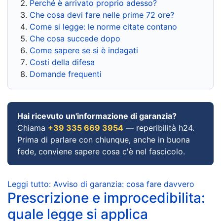
Perché è arrivato proprio adesso?
Che cosa devi fare nelle prime 72 ore?
Come si legge: le norme citate contano
Che cosa succede dopo
Come sapere se si è indagati
Costi della difesa
Domande frequenti
Hai ricevuto un'informazione di garanzia?
Chiama
+39 335 669 3954
— reperibilità h24.
Prima di parlare con chiunque, anche in buona
fede, conviene sapere cosa c'è nel fascicolo.
Leggi tutto: Avviso di garanzia: cosa fare davvero
Prescrizione e improcedibilita:
quale legge si applica