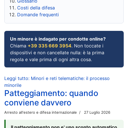
Glossario
Costi della difesa
Domande frequenti
Un minore è indagato per condotte online?
Chiama
+39 335 669 3954
. Non toccate i
dispositivi e non cancellate nulla: è la prima
regola e vale prima di ogni altra cosa.
Leggi tutto: Minori e reti telematiche: il processo
minorile
Patteggiamento: quando
conviene davvero
Arresto all'estero e difesa internazionale
27 Luglio 2026
Il patteggiamento non e' uno sconto automatico