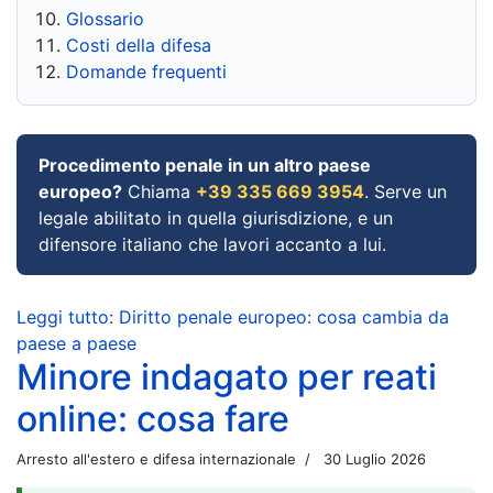
Glossario
Costi della difesa
Domande frequenti
Procedimento penale in un altro paese
europeo?
Chiama
+39 335 669 3954
. Serve un
legale abilitato in quella giurisdizione, e un
difensore italiano che lavori accanto a lui.
Leggi tutto: Diritto penale europeo: cosa cambia da
paese a paese
Minore indagato per reati
online: cosa fare
Arresto all'estero e difesa internazionale
30 Luglio 2026