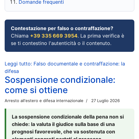
Domande frequenti
Contestazione per falso o contraffazione?
Chiama
+39 335 669 3954
. La prima verifica è
se ti contestino l'autenticità o il contenuto.
Leggi tutto: Falso documentale e contraffazione: la
difesa
Sospensione condizionale:
come si ottiene
Arresto all'estero e difesa internazionale
27 Luglio 2026
La sospensione condizionale della pena non si
chiede: la valuta il giudice sulla base di una
prognosi favorevole, che va sostenuta con
elementi concreti portati al processo.