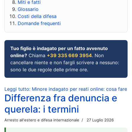
Miti e fatti
Glossario
Costi della difesa
Domande frequenti
Tuo figlio è indagato per un fatto avvenuto
online?
Chiama
+39 335 669 3954
. Non
cancellare niente e non fargli scrivere a nessuno:
sono le due regole delle prime ore.
Leggi tutto: Minore indagato per reati online: cosa fare
Differenza fra denuncia e
querela: i termini
Arresto all'estero e difesa internazionale
27 Luglio 2026