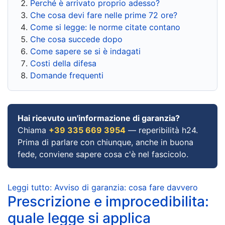
Perché è arrivato proprio adesso?
Che cosa devi fare nelle prime 72 ore?
Come si legge: le norme citate contano
Che cosa succede dopo
Come sapere se si è indagati
Costi della difesa
Domande frequenti
Hai ricevuto un'informazione di garanzia?
Chiama
+39 335 669 3954
— reperibilità h24.
Prima di parlare con chiunque, anche in buona
fede, conviene sapere cosa c'è nel fascicolo.
Leggi tutto: Avviso di garanzia: cosa fare davvero
Prescrizione e improcedibilita:
quale legge si applica