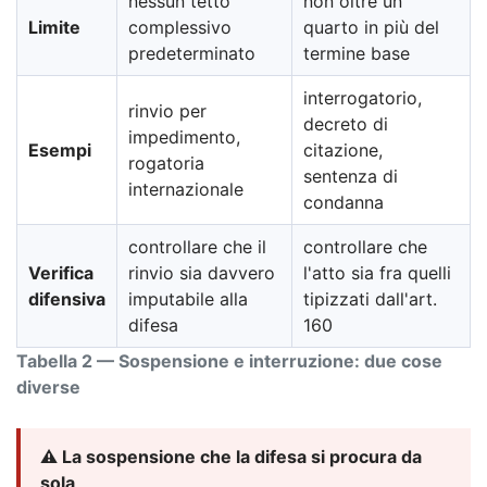
nessun tetto
non oltre un
Limite
complessivo
quarto in più del
predeterminato
termine base
interrogatorio,
rinvio per
decreto di
impedimento,
Esempi
citazione,
rogatoria
sentenza di
internazionale
condanna
controllare che il
controllare che
Verifica
rinvio sia davvero
l'atto sia fra quelli
difensiva
imputabile alla
tipizzati dall'art.
difesa
160
Tabella 2 — Sospensione e interruzione: due cose
diverse
⚠️ La sospensione che la difesa si procura da
sola