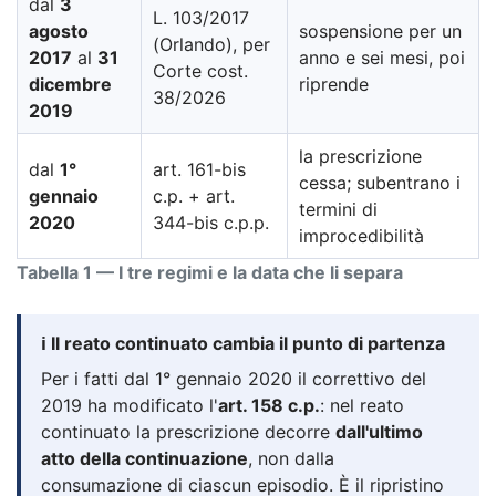
dal
3
L. 103/2017
agosto
sospensione per un
(Orlando), per
2017
al
31
anno e sei mesi, poi
Corte cost.
dicembre
riprende
38/2026
2019
la prescrizione
dal
1°
art. 161-bis
cessa; subentrano i
gennaio
c.p. + art.
termini di
2020
344-bis c.p.p.
improcedibilità
Tabella 1 — I tre regimi e la data che li separa
ℹ️ Il reato continuato cambia il punto di partenza
Per i fatti dal 1° gennaio 2020 il correttivo del
2019 ha modificato l'
art. 158 c.p.
: nel reato
continuato la prescrizione decorre
dall'ultimo
atto della continuazione
, non dalla
consumazione di ciascun episodio. È il ripristino