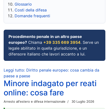
Glossario
Costi della difesa
Domande frequenti
Procedimento penale in un altro paese
europeo?
Chiama
+39 335 669 3954
. Serve un
legale abilitato in quella giurisdizione, e un
difensore italiano che lavori accanto a lui.
Leggi tutto: Diritto penale europeo: cosa cambia da
paese a paese
Minore indagato per reati
online: cosa fare
Arresto all'estero e difesa internazionale
30 Luglio 2026