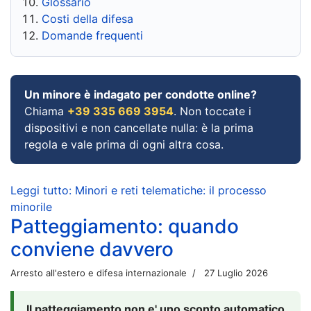
Glossario
Costi della difesa
Domande frequenti
Un minore è indagato per condotte online?
Chiama
+39 335 669 3954
. Non toccate i
dispositivi e non cancellate nulla: è la prima
regola e vale prima di ogni altra cosa.
Leggi tutto: Minori e reti telematiche: il processo
minorile
Patteggiamento: quando
conviene davvero
Arresto all'estero e difesa internazionale
27 Luglio 2026
Il patteggiamento non e' uno sconto automatico