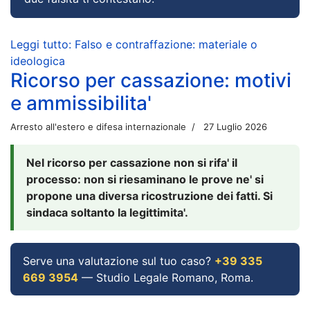
Leggi tutto: Falso e contraffazione: materiale o
ideologica
Ricorso per cassazione: motivi
e ammissibilita'
Arresto all'estero e difesa internazionale
27 Luglio 2026
Nel ricorso per cassazione non si rifa' il
processo: non si riesaminano le prove ne' si
propone una diversa ricostruzione dei fatti. Si
sindaca soltanto la legittimita'.
Serve una valutazione sul tuo caso?
+39 335
669 3954
— Studio Legale Romano, Roma.