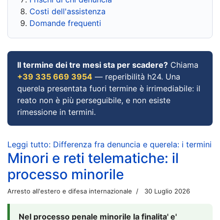
Costi dell'assistenza
Domande frequenti
Il termine dei tre mesi sta per scadere?
Chiama
+39 335 669 3954
— reperibilità h24. Una
querela presentata fuori termine è irrimediabile: il
reato non è più perseguibile, e non esiste
rimessione in termini.
Leggi tutto: Differenza fra denuncia e querela: i termini
Minori e reti telematiche: il
processo minorile
Arresto all'estero e difesa internazionale
30 Luglio 2026
Nel processo penale minorile la finalita' e'