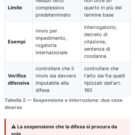
nessun tetto
non oltre un
Limite
complessivo
quarto in più del
predeterminato
termine base
interrogatorio,
rinvio per
decreto di
impedimento,
Esempi
citazione,
rogatoria
sentenza di
internazionale
condanna
controllare che il
controllare che
Verifica
rinvio sia davvero
l'atto sia fra quelli
difensiva
imputabile alla
tipizzati dall'art.
difesa
160
Tabella 2 — Sospensione e interruzione: due cose
diverse
⚠️ La sospensione che la difesa si procura da
sola