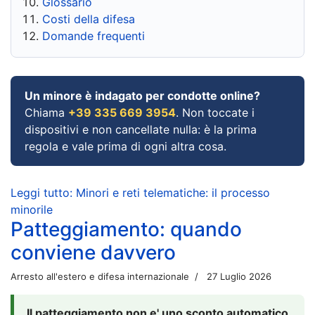
Glossario
Costi della difesa
Domande frequenti
Un minore è indagato per condotte online?
Chiama
+39 335 669 3954
. Non toccate i
dispositivi e non cancellate nulla: è la prima
regola e vale prima di ogni altra cosa.
Leggi tutto: Minori e reti telematiche: il processo
minorile
Patteggiamento: quando
conviene davvero
Arresto all'estero e difesa internazionale
27 Luglio 2026
Il patteggiamento non e' uno sconto automatico