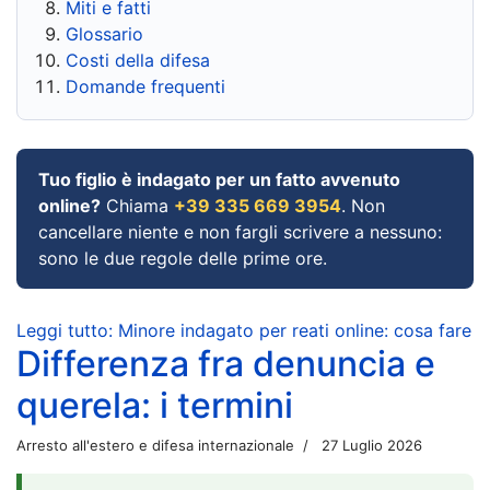
Miti e fatti
Glossario
Costi della difesa
Domande frequenti
Tuo figlio è indagato per un fatto avvenuto
online?
Chiama
+39 335 669 3954
. Non
cancellare niente e non fargli scrivere a nessuno:
sono le due regole delle prime ore.
Leggi tutto: Minore indagato per reati online: cosa fare
Differenza fra denuncia e
querela: i termini
Arresto all'estero e difesa internazionale
27 Luglio 2026