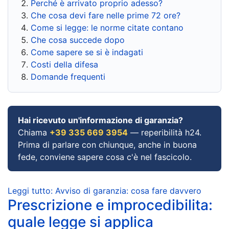
Perché è arrivato proprio adesso?
Che cosa devi fare nelle prime 72 ore?
Come si legge: le norme citate contano
Che cosa succede dopo
Come sapere se si è indagati
Costi della difesa
Domande frequenti
Hai ricevuto un'informazione di garanzia?
Chiama
+39 335 669 3954
— reperibilità h24.
Prima di parlare con chiunque, anche in buona
fede, conviene sapere cosa c'è nel fascicolo.
Leggi tutto: Avviso di garanzia: cosa fare davvero
Prescrizione e improcedibilita:
quale legge si applica