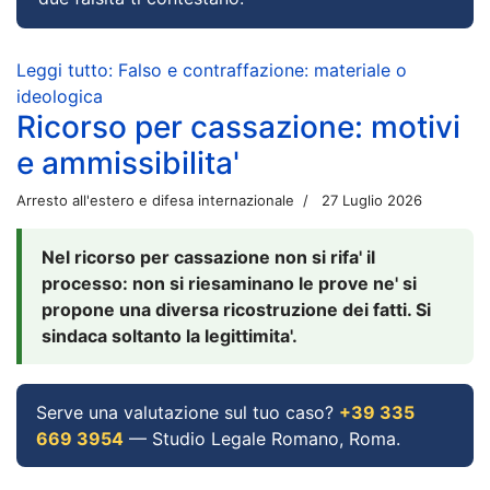
Leggi tutto: Falso e contraffazione: materiale o
ideologica
Ricorso per cassazione: motivi
e ammissibilita'
Arresto all'estero e difesa internazionale
27 Luglio 2026
Nel ricorso per cassazione non si rifa' il
processo: non si riesaminano le prove ne' si
propone una diversa ricostruzione dei fatti. Si
sindaca soltanto la legittimita'.
Serve una valutazione sul tuo caso?
+39 335
669 3954
— Studio Legale Romano, Roma.