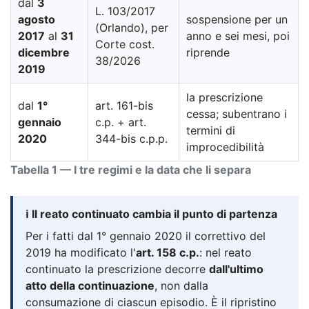
dal
3
L. 103/2017
agosto
sospensione per un
(Orlando), per
2017
al
31
anno e sei mesi, poi
Corte cost.
dicembre
riprende
38/2026
2019
la prescrizione
dal
1°
art. 161-bis
cessa; subentrano i
gennaio
c.p. + art.
termini di
2020
344-bis c.p.p.
improcedibilità
Tabella 1 — I tre regimi e la data che li separa
ℹ️ Il reato continuato cambia il punto di partenza
Per i fatti dal 1° gennaio 2020 il correttivo del
2019 ha modificato l'
art. 158 c.p.
: nel reato
continuato la prescrizione decorre
dall'ultimo
atto della continuazione
, non dalla
consumazione di ciascun episodio. È il ripristino