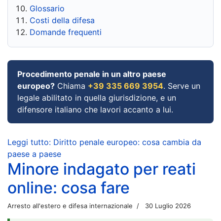
Glossario
Costi della difesa
Domande frequenti
Procedimento penale in un altro paese
europeo?
Chiama
+39 335 669 3954
. Serve un
legale abilitato in quella giurisdizione, e un
difensore italiano che lavori accanto a lui.
Leggi tutto: Diritto penale europeo: cosa cambia da
paese a paese
Minore indagato per reati
online: cosa fare
Arresto all'estero e difesa internazionale
30 Luglio 2026