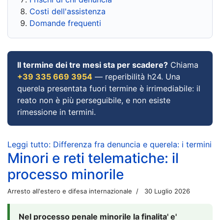
Costi dell'assistenza
Domande frequenti
Il termine dei tre mesi sta per scadere?
Chiama
+39 335 669 3954
— reperibilità h24. Una
querela presentata fuori termine è irrimediabile: il
reato non è più perseguibile, e non esiste
rimessione in termini.
Leggi tutto: Differenza fra denuncia e querela: i termini
Minori e reti telematiche: il
processo minorile
Arresto all'estero e difesa internazionale
30 Luglio 2026
Nel processo penale minorile la finalita' e'