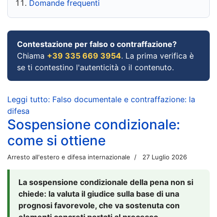
Domande frequenti
Contestazione per falso o contraffazione?
Chiama
+39 335 669 3954
. La prima verifica è
se ti contestino l'autenticità o il contenuto.
Leggi tutto: Falso documentale e contraffazione: la
difesa
Sospensione condizionale:
come si ottiene
Arresto all'estero e difesa internazionale
27 Luglio 2026
La sospensione condizionale della pena non si
chiede: la valuta il giudice sulla base di una
prognosi favorevole, che va sostenuta con
elementi concreti portati al processo.