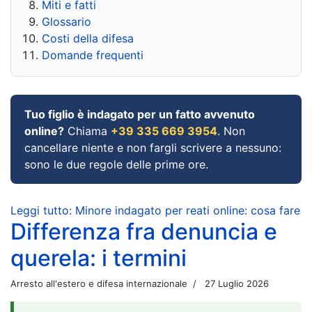
Miti e fatti
Glossario
Costi della difesa
Domande frequenti
Tuo figlio è indagato per un fatto avvenuto
online?
Chiama
+39 335 669 3954
. Non
cancellare niente e non fargli scrivere a nessuno:
sono le due regole delle prime ore.
Leggi tutto: Minore indagato per reati online: cosa fare
Differenza fra denuncia e
querela: i termini
Arresto all'estero e difesa internazionale
27 Luglio 2026