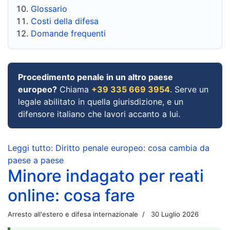
Glossario
Costi della difesa
Domande frequenti
Procedimento penale in un altro paese
europeo?
Chiama
+39 335 669 3954
. Serve un
legale abilitato in quella giurisdizione, e un
difensore italiano che lavori accanto a lui.
Leggi tutto: Diritto penale europeo: cosa cambia da
paese a paese
Minore indagato per reati
online: cosa fare
Arresto all'estero e difesa internazionale
30 Luglio 2026