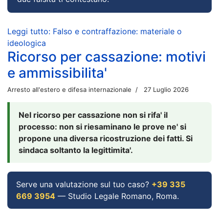
Leggi tutto: Falso e contraffazione: materiale o
ideologica
Ricorso per cassazione: motivi
e ammissibilita'
Arresto all'estero e difesa internazionale
27 Luglio 2026
Nel ricorso per cassazione non si rifa' il
processo: non si riesaminano le prove ne' si
propone una diversa ricostruzione dei fatti. Si
sindaca soltanto la legittimita'.
Serve una valutazione sul tuo caso?
+39 335
669 3954
— Studio Legale Romano, Roma.