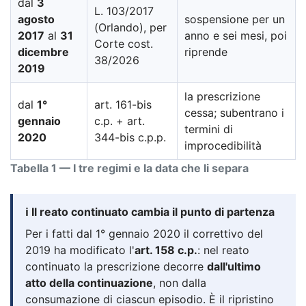
dal
3
L. 103/2017
agosto
sospensione per un
(Orlando), per
2017
al
31
anno e sei mesi, poi
Corte cost.
dicembre
riprende
38/2026
2019
la prescrizione
dal
1°
art. 161-bis
cessa; subentrano i
gennaio
c.p. + art.
termini di
2020
344-bis c.p.p.
improcedibilità
Tabella 1 — I tre regimi e la data che li separa
ℹ️ Il reato continuato cambia il punto di partenza
Per i fatti dal 1° gennaio 2020 il correttivo del
2019 ha modificato l'
art. 158 c.p.
: nel reato
continuato la prescrizione decorre
dall'ultimo
atto della continuazione
, non dalla
consumazione di ciascun episodio. È il ripristino