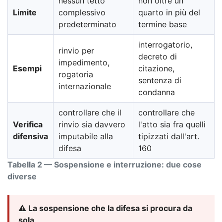
nessun tetto
non oltre un
Limite
complessivo
quarto in più del
predeterminato
termine base
interrogatorio,
rinvio per
decreto di
impedimento,
Esempi
citazione,
rogatoria
sentenza di
internazionale
condanna
controllare che il
controllare che
Verifica
rinvio sia davvero
l'atto sia fra quelli
difensiva
imputabile alla
tipizzati dall'art.
difesa
160
Tabella 2 — Sospensione e interruzione: due cose
diverse
⚠️ La sospensione che la difesa si procura da
sola