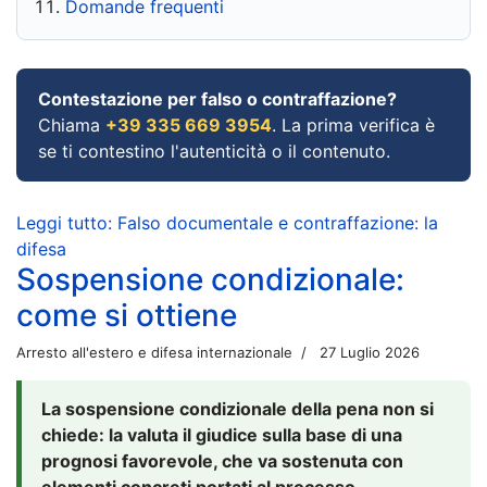
Domande frequenti
Contestazione per falso o contraffazione?
Chiama
+39 335 669 3954
. La prima verifica è
se ti contestino l'autenticità o il contenuto.
Leggi tutto: Falso documentale e contraffazione: la
difesa
Sospensione condizionale:
come si ottiene
Arresto all'estero e difesa internazionale
27 Luglio 2026
La sospensione condizionale della pena non si
chiede: la valuta il giudice sulla base di una
prognosi favorevole, che va sostenuta con
elementi concreti portati al processo.