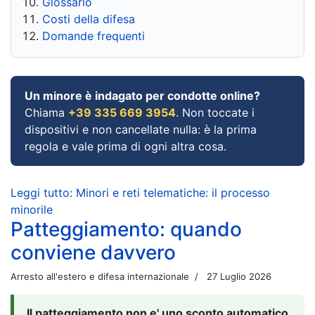
Glossario
Costi della difesa
Domande frequenti
Un minore è indagato per condotte online?
Chiama
+39 335 669 3954
. Non toccate i
dispositivi e non cancellate nulla: è la prima
regola e vale prima di ogni altra cosa.
Leggi tutto: Minori e reti telematiche: il processo
minorile
Patteggiamento: quando
conviene davvero
Arresto all'estero e difesa internazionale
27 Luglio 2026
Il patteggiamento non e' uno sconto automatico