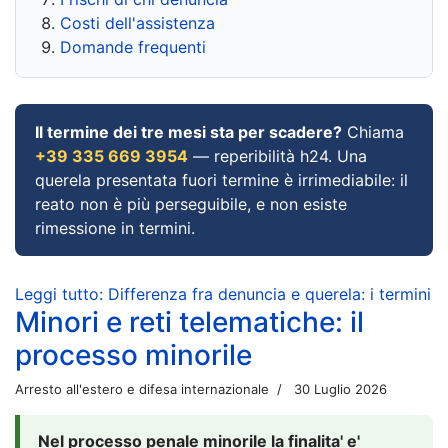
Costi dell'assistenza
Domande frequenti
Il termine dei tre mesi sta per scadere?
Chiama
+39 335 669 3954
— reperibilità h24. Una
querela presentata fuori termine è irrimediabile: il
reato non è più perseguibile, e non esiste
rimessione in termini.
Leggi tutto: Differenza fra denuncia e querela: i termini
Minori e reti telematiche: il
processo minorile
Arresto all'estero e difesa internazionale
30 Luglio 2026
Nel processo penale minorile la finalita' e'