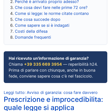
Perché è arrivato proprio adesso?
Che cosa devi fare nelle prime 72 ore?
Come si legge: le norme citate contano
Che cosa succede dopo
Come sapere se si è indagati
Costi della difesa
Domande frequenti
Hai ricevuto un'informazione di garanzia?
Chiama
+39 335 669 3954
— reperibilità h24.
Prima di parlare con chiunque, anche in buona
fede, conviene sapere cosa c'è nel fascicolo.
Leggi tutto: Avviso di garanzia: cosa fare davvero
Prescrizione e improcedibilita:
quale legge si applica