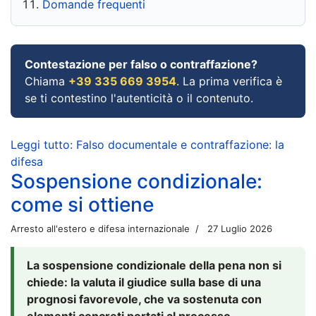
Domande frequenti
Contestazione per falso o contraffazione?
Chiama
+39 335 669 3954
. La prima verifica è
se ti contestino l'autenticità o il contenuto.
Leggi tutto: Falso documentale e contraffazione: la
difesa
Sospensione condizionale:
come si ottiene
Arresto all'estero e difesa internazionale
27 Luglio 2026
La sospensione condizionale della pena non si
chiede: la valuta il giudice sulla base di una
prognosi favorevole, che va sostenuta con
elementi concreti portati al processo.