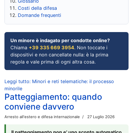
Glossario
Costi della difesa
Domande frequenti
Un minore è indagato per condotte online?
Chiama
+39 335 669 3954
. Non toccate i
dispositivi e non cancellate nulla: è la prima
regola e vale prima di ogni altra cosa.
Leggi tutto: Minori e reti telematiche: il processo
minorile
Patteggiamento: quando
conviene davvero
Arresto all'estero e difesa internazionale
27 Luglio 2026
Il patteggiamento non e' uno sconto automatico