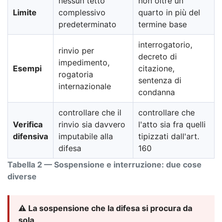
nessun tetto
non oltre un
Limite
complessivo
quarto in più del
predeterminato
termine base
interrogatorio,
rinvio per
decreto di
impedimento,
Esempi
citazione,
rogatoria
sentenza di
internazionale
condanna
controllare che il
controllare che
Verifica
rinvio sia davvero
l'atto sia fra quelli
difensiva
imputabile alla
tipizzati dall'art.
difesa
160
Tabella 2 — Sospensione e interruzione: due cose
diverse
⚠️ La sospensione che la difesa si procura da
sola