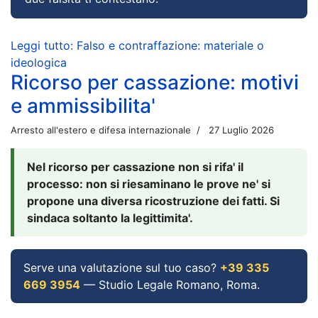
Leggi tutto: Falso e contraffazione: materiale o
ideologica
Ricorso per cassazione: motivi
e ammissibilita'
Arresto all'estero e difesa internazionale
27 Luglio 2026
Nel ricorso per cassazione non si rifa' il
processo: non si riesaminano le prove ne' si
propone una diversa ricostruzione dei fatti. Si
sindaca soltanto la legittimita'.
Serve una valutazione sul tuo caso?
+39 335
669 3954
— Studio Legale Romano, Roma.