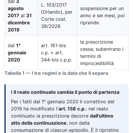
dal
3
L. 103/2017
agosto
sospensione per un
(Orlando), per
2017
al
31
anno e sei mesi, poi
Corte cost.
dicembre
riprende
38/2026
2019
la prescrizione
dal
1°
art. 161-bis
cessa; subentrano i
gennaio
c.p. + art.
termini di
2020
344-bis c.p.p.
improcedibilità
Tabella 1 — I tre regimi e la data che li separa
ℹ️ Il reato continuato cambia il punto di partenza
Per i fatti dal 1° gennaio 2020 il correttivo del
2019 ha modificato l'
art. 158 c.p.
: nel reato
continuato la prescrizione decorre
dall'ultimo
atto della continuazione
, non dalla
consumazione di ciascun episodio. È il ripristino