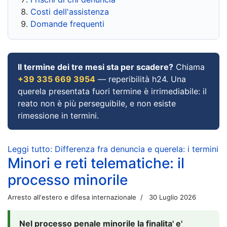
Costi dell'assistenza
Domande frequenti
Il termine dei tre mesi sta per scadere?
Chiama
+39 335 669 3954
— reperibilità h24. Una
querela presentata fuori termine è irrimediabile: il
reato non è più perseguibile, e non esiste
rimessione in termini.
Leggi tutto: Differenza fra denuncia e querela: i termini
Minori e reti telematiche: il
processo minorile
Arresto all'estero e difesa internazionale
30 Luglio 2026
Nel processo penale minorile la finalita' e'