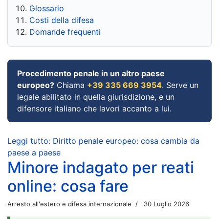
Glossario
Costi della difesa
Domande frequenti
Procedimento penale in un altro paese
europeo?
Chiama
+39 335 669 3954
. Serve un
legale abilitato in quella giurisdizione, e un
difensore italiano che lavori accanto a lui.
Leggi tutto: Diritto penale europeo: cosa cambia da
paese a paese
Minore indagato per reati
online: cosa fare
Arresto all'estero e difesa internazionale
30 Luglio 2026