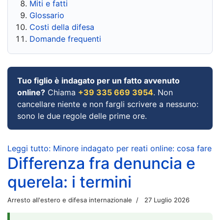
Miti e fatti
Glossario
Costi della difesa
Domande frequenti
Tuo figlio è indagato per un fatto avvenuto
online?
Chiama
+39 335 669 3954
. Non
cancellare niente e non fargli scrivere a nessuno:
sono le due regole delle prime ore.
Leggi tutto: Minore indagato per reati online: cosa fare
Differenza fra denuncia e
querela: i termini
Arresto all'estero e difesa internazionale
27 Luglio 2026