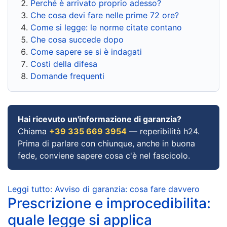
Perché è arrivato proprio adesso?
Che cosa devi fare nelle prime 72 ore?
Come si legge: le norme citate contano
Che cosa succede dopo
Come sapere se si è indagati
Costi della difesa
Domande frequenti
Hai ricevuto un'informazione di garanzia?
Chiama
+39 335 669 3954
— reperibilità h24.
Prima di parlare con chiunque, anche in buona
fede, conviene sapere cosa c'è nel fascicolo.
Leggi tutto: Avviso di garanzia: cosa fare davvero
Prescrizione e improcedibilita:
quale legge si applica