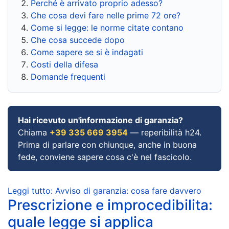
Perché è arrivato proprio adesso?
Che cosa devi fare nelle prime 72 ore?
Come si legge: le norme citate contano
Che cosa succede dopo
Come sapere se si è indagati
Costi della difesa
Domande frequenti
Hai ricevuto un'informazione di garanzia?
Chiama
+39 335 669 3954
— reperibilità h24.
Prima di parlare con chiunque, anche in buona
fede, conviene sapere cosa c'è nel fascicolo.
Leggi tutto: Avviso di garanzia: cosa fare davvero
Prescrizione e improcedibilita:
quale legge si applica