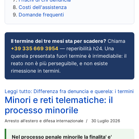
Costi dell'assistenza
Domande frequenti
Il termine dei tre mesi sta per scadere?
Chiama
+39 335 669 3954
— reperibilità h24. Una
querela presentata fuori termine è irrimediabile: il
reato non è più perseguibile, e non esiste
rimessione in termini.
Leggi tutto: Differenza fra denuncia e querela: i termini
Minori e reti telematiche: il
processo minorile
Arresto all'estero e difesa internazionale
30 Luglio 2026
Nel processo penale minorile la finalita' e'