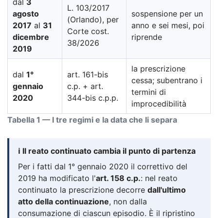
dal
3
L. 103/2017
agosto
sospensione per un
(Orlando), per
2017
al
31
anno e sei mesi, poi
Corte cost.
dicembre
riprende
38/2026
2019
la prescrizione
dal
1°
art. 161-bis
cessa; subentrano i
gennaio
c.p. + art.
termini di
2020
344-bis c.p.p.
improcedibilità
Tabella 1 — I tre regimi e la data che li separa
ℹ️ Il reato continuato cambia il punto di partenza
Per i fatti dal 1° gennaio 2020 il correttivo del
2019 ha modificato l'
art. 158 c.p.
: nel reato
continuato la prescrizione decorre
dall'ultimo
atto della continuazione
, non dalla
consumazione di ciascun episodio. È il ripristino