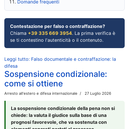
Domande frequenti
Contestazione per falso o contraffazione?
Chiama
+39 335 669 3954
. La prima verifica è
se ti contestino l'autenticità o il contenuto.
Leggi tutto: Falso documentale e contraffazione: la
difesa
Sospensione condizionale:
come si ottiene
Arresto all'estero e difesa internazionale
27 Luglio 2026
La sospensione condizionale della pena non si
chiede: la valuta il giudice sulla base di una
prognosi favorevole, che va sostenuta con
elementi concreti portati al processo.