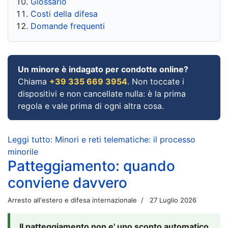
Glossario
Costi della difesa
Domande frequenti
Un minore è indagato per condotte online?
Chiama
+39 335 669 3954
. Non toccate i
dispositivi e non cancellate nulla: è la prima
regola e vale prima di ogni altra cosa.
Leggi tutto: Minori e reti telematiche: il processo
minorile
Patteggiamento: quando
conviene davvero
Arresto all'estero e difesa internazionale
27 Luglio 2026
Il patteggiamento non e' uno sconto automatico