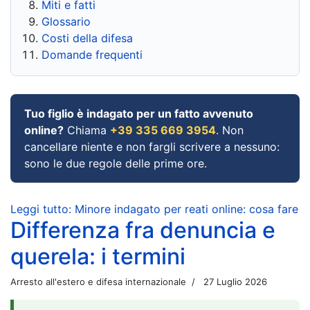
Miti e fatti
Glossario
Costi della difesa
Domande frequenti
Tuo figlio è indagato per un fatto avvenuto
online?
Chiama
+39 335 669 3954
. Non
cancellare niente e non fargli scrivere a nessuno:
sono le due regole delle prime ore.
Leggi tutto: Minore indagato per reati online: cosa fare
Differenza fra denuncia e
querela: i termini
Arresto all'estero e difesa internazionale
27 Luglio 2026