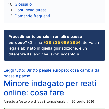
Glossario
Costi della difesa
Domande frequenti
Procedimento penale in un altro paese
europeo?
Chiama
+39 335 669 3954
. Serve un
legale abilitato in quella giurisdizione, e un
difensore italiano che lavori accanto a lui.
Leggi tutto: Diritto penale europeo: cosa cambia da
paese a paese
Minore indagato per reati
online: cosa fare
Arresto all'estero e difesa internazionale
30 Luglio 2026