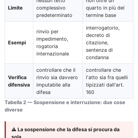
nessun tetto
non oltre un
Limite
complessivo
quarto in più del
predeterminato
termine base
interrogatorio,
rinvio per
decreto di
impedimento,
Esempi
citazione,
rogatoria
sentenza di
internazionale
condanna
controllare che il
controllare che
Verifica
rinvio sia davvero
l'atto sia fra quelli
difensiva
imputabile alla
tipizzati dall'art.
difesa
160
Tabella 2 — Sospensione e interruzione: due cose
diverse
⚠️ La sospensione che la difesa si procura da
sola