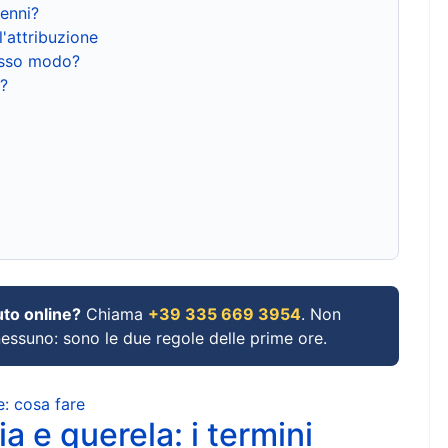
renni?
l'attribuzione
tesso modo?
?
uto online?
Chiama
+39 335 669 3954
. Non
 nessuno: sono le due regole delle prime ore.
e: cosa fare
a e querela: i termini