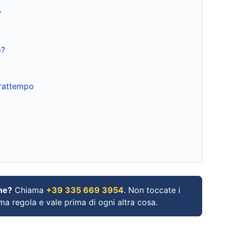
?
o?
frattempo
ne?
Chiama
+39 335 669 3954
. Non toccate i
ima regola e vale prima di ogni altra cosa.