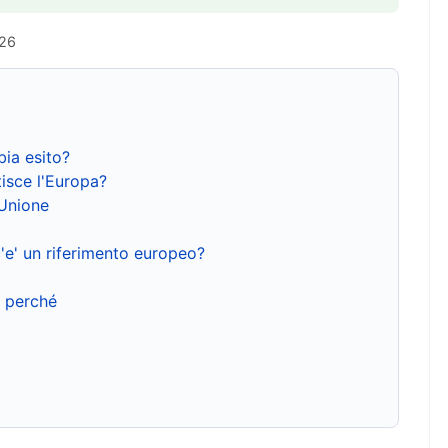
026
bia esito?
isce l'Europa?
'Unione
'e' un riferimento europeo?
e perché