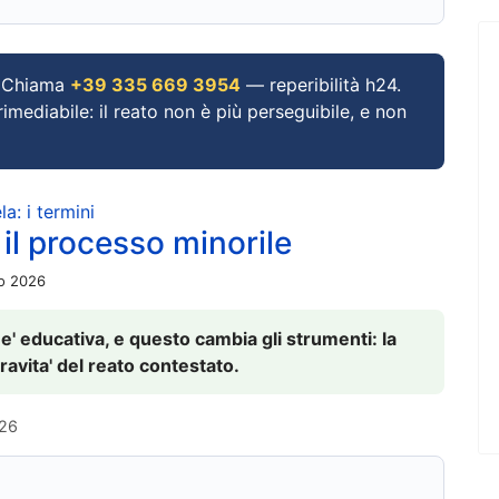
Chiama
+39 335 669 3954
— reperibilità h24.
imediabile: il reato non è più perseguibile, e non
a: i termini
 il processo minorile
io 2026
 e' educativa, e questo cambia gli strumenti: la
ravita' del reato contestato.
026