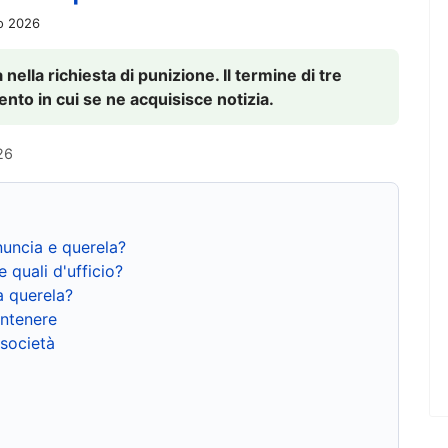
io 2026
nella richiesta di punizione. Il termine di tre
to in cui se ne acquisisce notizia.
26
nuncia e querela?
e quali d'ufficio?
a querela?
ntenere
 società