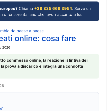
 europeo?
Chiama
+39 335 669 3954
. Serve un
un difensore italiano che lavori accanto a lui.
cambia da paese a paese
ati online: cosa fare
io 2026
to commesso online, la reazione istintiva dei
 la prova a discarico e integra una condotta
026
e?