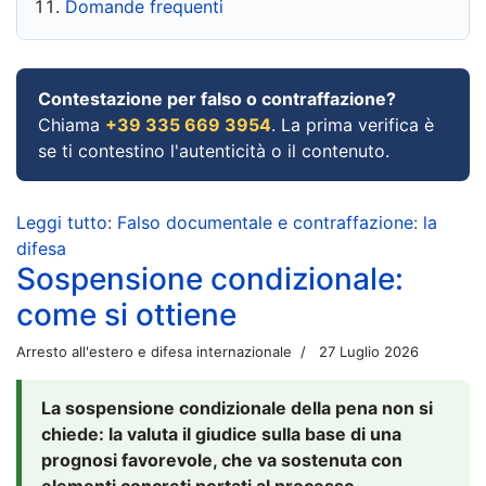
Domande frequenti
Contestazione per falso o contraffazione?
Chiama
+39 335 669 3954
. La prima verifica è
se ti contestino l'autenticità o il contenuto.
Leggi tutto: Falso documentale e contraffazione: la
difesa
Sospensione condizionale:
come si ottiene
Arresto all'estero e difesa internazionale
27 Luglio 2026
La sospensione condizionale della pena non si
chiede: la valuta il giudice sulla base di una
prognosi favorevole, che va sostenuta con
elementi concreti portati al processo.