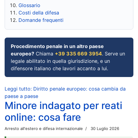
Glossario
Costi della difesa
Domande frequenti
Procedimento penale in un altro paese
europeo?
Chiama
+39 335 669 3954
. Serve un
legale abilitato in quella giurisdizione, e un
difensore italiano che lavori accanto a lui.
Leggi tutto: Diritto penale europeo: cosa cambia da
paese a paese
Minore indagato per reati
online: cosa fare
Arresto all'estero e difesa internazionale
30 Luglio 2026