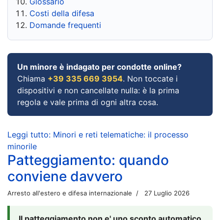
Glossario
Costi della difesa
Domande frequenti
Un minore è indagato per condotte online?
Chiama
+39 335 669 3954
. Non toccate i
dispositivi e non cancellate nulla: è la prima
regola e vale prima di ogni altra cosa.
Leggi tutto: Minori e reti telematiche: il processo
minorile
Patteggiamento: quando
conviene davvero
Arresto all'estero e difesa internazionale
27 Luglio 2026
Il patteggiamento non e' uno sconto automatico