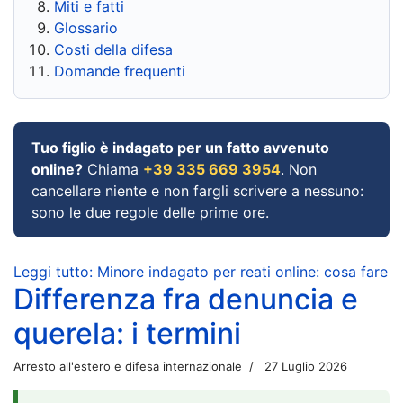
Miti e fatti
Glossario
Costi della difesa
Domande frequenti
Tuo figlio è indagato per un fatto avvenuto
online?
Chiama
+39 335 669 3954
. Non
cancellare niente e non fargli scrivere a nessuno:
sono le due regole delle prime ore.
Leggi tutto: Minore indagato per reati online: cosa fare
Differenza fra denuncia e
querela: i termini
Arresto all'estero e difesa internazionale
27 Luglio 2026