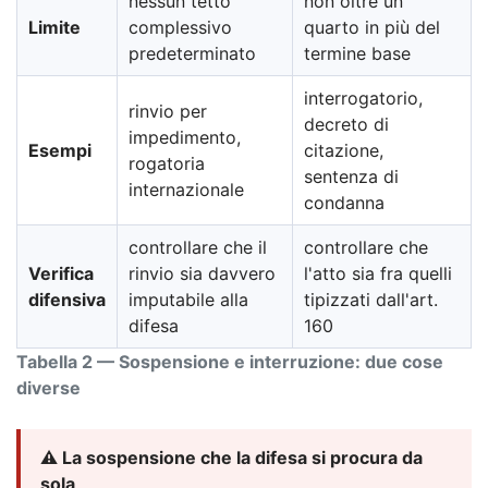
nessun tetto
non oltre un
Limite
complessivo
quarto in più del
predeterminato
termine base
interrogatorio,
rinvio per
decreto di
impedimento,
Esempi
citazione,
rogatoria
sentenza di
internazionale
condanna
controllare che il
controllare che
Verifica
rinvio sia davvero
l'atto sia fra quelli
difensiva
imputabile alla
tipizzati dall'art.
difesa
160
Tabella 2 — Sospensione e interruzione: due cose
diverse
⚠️ La sospensione che la difesa si procura da
sola