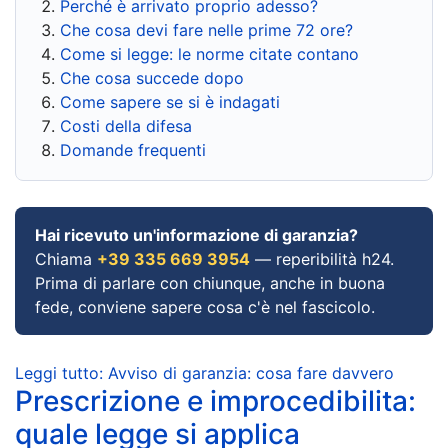
Perché è arrivato proprio adesso?
Che cosa devi fare nelle prime 72 ore?
Come si legge: le norme citate contano
Che cosa succede dopo
Come sapere se si è indagati
Costi della difesa
Domande frequenti
Hai ricevuto un'informazione di garanzia?
Chiama
+39 335 669 3954
— reperibilità h24.
Prima di parlare con chiunque, anche in buona
fede, conviene sapere cosa c'è nel fascicolo.
Leggi tutto: Avviso di garanzia: cosa fare davvero
Prescrizione e improcedibilita:
quale legge si applica