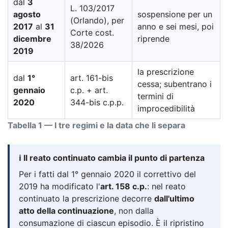
dal
3
L. 103/2017
agosto
sospensione per un
(Orlando), per
2017
al
31
anno e sei mesi, poi
Corte cost.
dicembre
riprende
38/2026
2019
la prescrizione
dal
1°
art. 161-bis
cessa; subentrano i
gennaio
c.p. + art.
termini di
2020
344-bis c.p.p.
improcedibilità
Tabella 1 — I tre regimi e la data che li separa
ℹ️ Il reato continuato cambia il punto di partenza
Per i fatti dal 1° gennaio 2020 il correttivo del
2019 ha modificato l'
art. 158 c.p.
: nel reato
continuato la prescrizione decorre
dall'ultimo
atto della continuazione
, non dalla
consumazione di ciascun episodio. È il ripristino