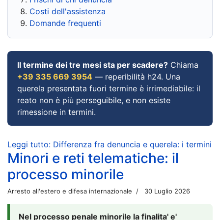
Costi dell'assistenza
Domande frequenti
Il termine dei tre mesi sta per scadere?
Chiama
+39 335 669 3954
— reperibilità h24. Una
querela presentata fuori termine è irrimediabile: il
reato non è più perseguibile, e non esiste
rimessione in termini.
Leggi tutto: Differenza fra denuncia e querela: i termini
Minori e reti telematiche: il
processo minorile
Arresto all'estero e difesa internazionale
30 Luglio 2026
Nel processo penale minorile la finalita' e'