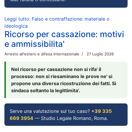
Leggi tutto: Falso e contraffazione: materiale o
ideologica
Ricorso per cassazione: motivi
e ammissibilita'
Arresto all'estero e difesa internazionale
27 Luglio 2026
Nel ricorso per cassazione non si rifa' il
processo: non si riesaminano le prove ne' si
propone una diversa ricostruzione dei fatti. Si
sindaca soltanto la legittimita'.
Serve una valutazione sul tuo caso?
+39 335
669 3954
— Studio Legale Romano, Roma.