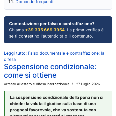
Domande frequenti
Contestazione per falso o contraffazione?
Chiama
+39 335 669 3954
. La prima verifica è
se ti contestino l'autenticità o il contenuto.
Leggi tutto: Falso documentale e contraffazione: la
difesa
Sospensione condizionale:
come si ottiene
Arresto all'estero e difesa internazionale
27 Luglio 2026
La sospensione condizionale della pena non si
chiede: la valuta il giudice sulla base di una
prognosi favorevole, che va sostenuta con
elementi concreti portati al processo.