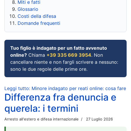
Miti e fatti
Glossario
Costi della difesa
Domande frequenti
Tuo figlio è indagato per un fatto avvenuto
online?
Chiama
+39 335 669 3954
. Non
cancellare niente e non fargli scrivere a nessuno:
sono le due regole delle prime ore.
Leggi tutto: Minore indagato per reati online: cosa fare
Differenza fra denuncia e
querela: i termini
Arresto all'estero e difesa internazionale
27 Luglio 2026