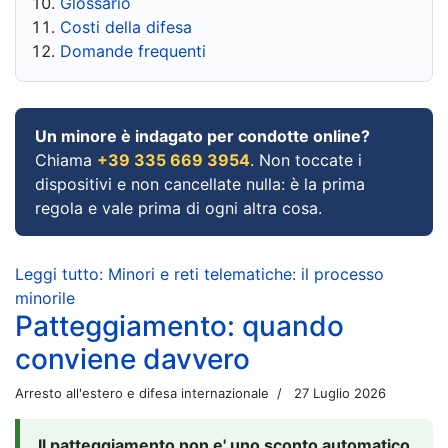
Glossario
Costi della difesa
Domande frequenti
Un minore è indagato per condotte online?
Chiama
+39 335 669 3954
. Non toccate i
dispositivi e non cancellate nulla: è la prima
regola e vale prima di ogni altra cosa.
Leggi tutto: Minori e reti telematiche: il processo
minorile
Patteggiamento: quando
conviene davvero
Arresto all'estero e difesa internazionale
27 Luglio 2026
Il patteggiamento non e' uno sconto automatico