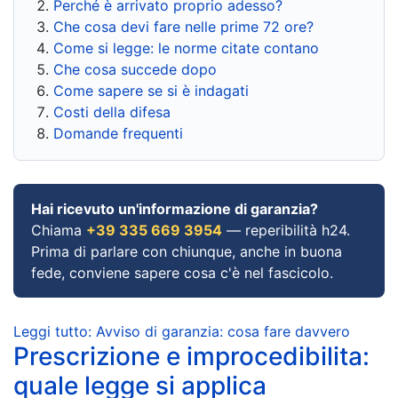
Perché è arrivato proprio adesso?
Che cosa devi fare nelle prime 72 ore?
Come si legge: le norme citate contano
Che cosa succede dopo
Come sapere se si è indagati
Costi della difesa
Domande frequenti
Hai ricevuto un'informazione di garanzia?
Chiama
+39 335 669 3954
— reperibilità h24.
Prima di parlare con chiunque, anche in buona
fede, conviene sapere cosa c'è nel fascicolo.
Leggi tutto: Avviso di garanzia: cosa fare davvero
Prescrizione e improcedibilita:
quale legge si applica