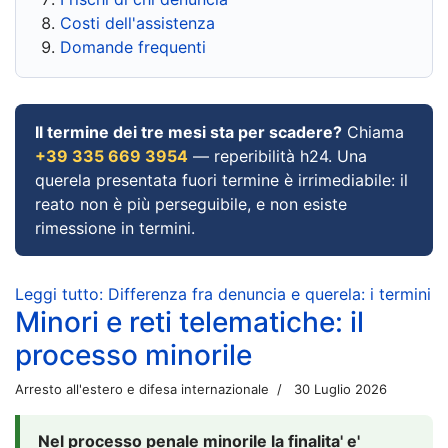
Costi dell'assistenza
Domande frequenti
Il termine dei tre mesi sta per scadere?
Chiama
+39 335 669 3954
— reperibilità h24. Una
querela presentata fuori termine è irrimediabile: il
reato non è più perseguibile, e non esiste
rimessione in termini.
Leggi tutto: Differenza fra denuncia e querela: i termini
Minori e reti telematiche: il
processo minorile
Arresto all'estero e difesa internazionale
30 Luglio 2026
Nel processo penale minorile la finalita' e'