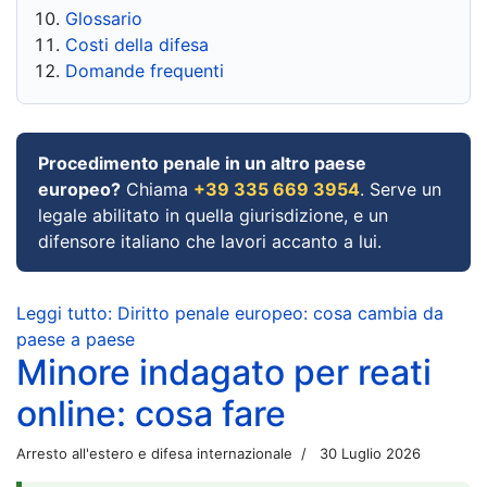
Glossario
Costi della difesa
Domande frequenti
Procedimento penale in un altro paese
europeo?
Chiama
+39 335 669 3954
. Serve un
legale abilitato in quella giurisdizione, e un
difensore italiano che lavori accanto a lui.
Leggi tutto: Diritto penale europeo: cosa cambia da
paese a paese
Minore indagato per reati
online: cosa fare
Arresto all'estero e difesa internazionale
30 Luglio 2026