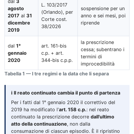
dal
3
L. 103/2017
agosto
sospensione per un
(Orlando), per
2017
al
31
anno e sei mesi, poi
Corte cost.
dicembre
riprende
38/2026
2019
la prescrizione
dal
1°
art. 161-bis
cessa; subentrano i
gennaio
c.p. + art.
termini di
2020
344-bis c.p.p.
improcedibilità
Tabella 1 — I tre regimi e la data che li separa
ℹ️ Il reato continuato cambia il punto di partenza
Per i fatti dal 1° gennaio 2020 il correttivo del
2019 ha modificato l'
art. 158 c.p.
: nel reato
continuato la prescrizione decorre
dall'ultimo
atto della continuazione
, non dalla
consumazione di ciascun episodio. È il ripristino