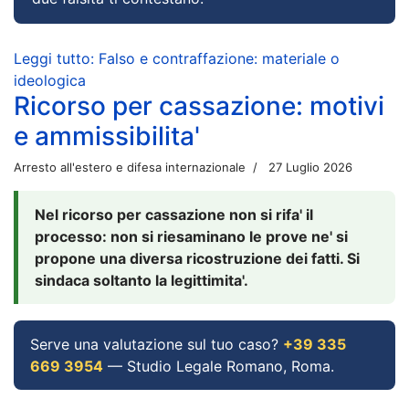
Leggi tutto: Falso e contraffazione: materiale o
ideologica
Ricorso per cassazione: motivi
e ammissibilita'
Arresto all'estero e difesa internazionale
27 Luglio 2026
Nel ricorso per cassazione non si rifa' il
processo: non si riesaminano le prove ne' si
propone una diversa ricostruzione dei fatti. Si
sindaca soltanto la legittimita'.
Serve una valutazione sul tuo caso?
+39 335
669 3954
— Studio Legale Romano, Roma.