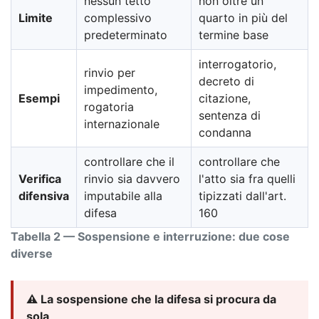
nessun tetto
non oltre un
Limite
complessivo
quarto in più del
predeterminato
termine base
interrogatorio,
rinvio per
decreto di
impedimento,
Esempi
citazione,
rogatoria
sentenza di
internazionale
condanna
controllare che il
controllare che
Verifica
rinvio sia davvero
l'atto sia fra quelli
difensiva
imputabile alla
tipizzati dall'art.
difesa
160
Tabella 2 — Sospensione e interruzione: due cose
diverse
⚠️ La sospensione che la difesa si procura da
sola