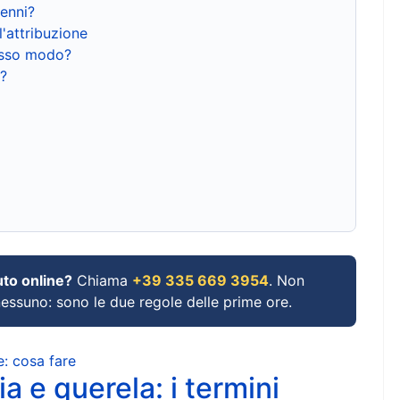
renni?
l'attribuzione
tesso modo?
?
uto online?
Chiama
+39 335 669 3954
. Non
 nessuno: sono le due regole delle prime ore.
e: cosa fare
a e querela: i termini