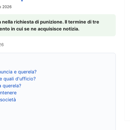
io 2026
nella richiesta di punizione. Il termine di tre
to in cui se ne acquisisce notizia.
26
nuncia e querela?
e quali d'ufficio?
a querela?
ntenere
 società