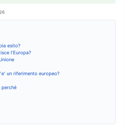
026
bia esito?
isce l'Europa?
'Unione
'e' un riferimento europeo?
e perché