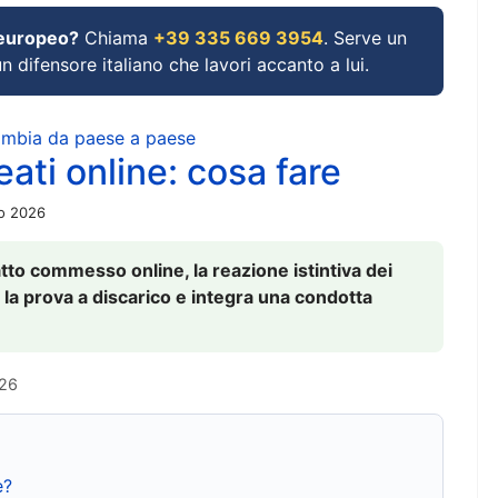
 europeo?
Chiama
+39 335 669 3954
. Serve un
un difensore italiano che lavori accanto a lui.
cambia da paese a paese
ati online: cosa fare
io 2026
to commesso online, la reazione istintiva dei
 la prova a discarico e integra una condotta
026
e?