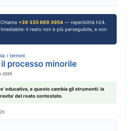
Chiama
+39 335 669 3954
— reperibilità h24.
imediabile: il reato non è più perseguibile, e non
a: i termini
 il processo minorile
io 2026
 e' educativa, e questo cambia gli strumenti: la
ravita' del reato contestato.
026