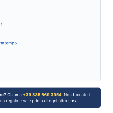
?
o?
frattempo
ne?
Chiama
+39 335 669 3954
. Non toccate i
ima regola e vale prima di ogni altra cosa.