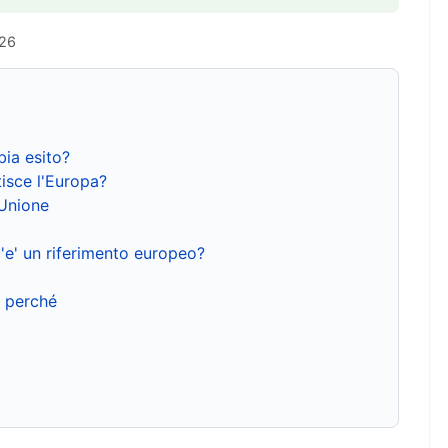
026
bia esito?
isce l'Europa?
'Unione
'e' un riferimento europeo?
e perché