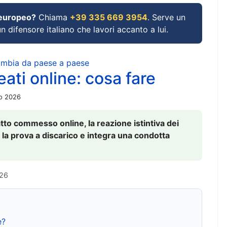
 europeo?
Chiama
+39 335 669 3954
. Serve un
un difensore italiano che lavori accanto a lui.
cambia da paese a paese
ati online: cosa fare
io 2026
to commesso online, la reazione istintiva dei
 la prova a discarico e integra una condotta
026
e?