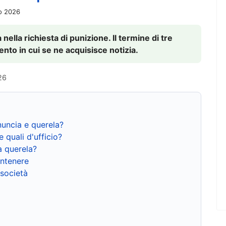
io 2026
nella richiesta di punizione. Il termine di tre
to in cui se ne acquisisce notizia.
26
nuncia e querela?
e quali d'ufficio?
a querela?
ntenere
 società