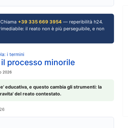
Chiama
+39 335 669 3954
— reperibilità h24.
imediabile: il reato non è più perseguibile, e non
a: i termini
 il processo minorile
io 2026
 e' educativa, e questo cambia gli strumenti: la
ravita' del reato contestato.
026