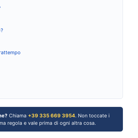
?
o?
frattempo
ne?
Chiama
+39 335 669 3954
. Non toccate i
ima regola e vale prima di ogni altra cosa.