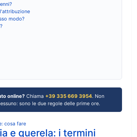
renni?
l'attribuzione
tesso modo?
?
uto online?
Chiama
+39 335 669 3954
. Non
 nessuno: sono le due regole delle prime ore.
e: cosa fare
a e querela: i termini