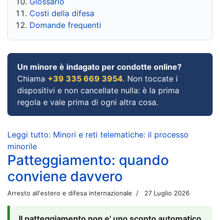
Glossario
Costi della difesa
Domande frequenti
Un minore è indagato per condotte online?
Chiama
+39 335 669 3954
. Non toccate i
dispositivi e non cancellate nulla: è la prima
regola e vale prima di ogni altra cosa.
Leggi tutto: Minori e reti telematiche: il processo
minorile
Patteggiamento: quando
conviene davvero
Arresto all'estero e difesa internazionale
27 Luglio 2026
Il patteggiamento non e' uno sconto automatico