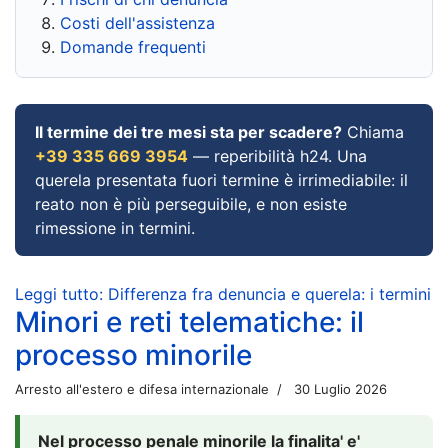
Costi dell'assistenza
Domande frequenti
Il termine dei tre mesi sta per scadere?
Chiama
+39 335 669 3954
— reperibilità h24. Una
querela presentata fuori termine è irrimediabile: il
reato non è più perseguibile, e non esiste
rimessione in termini.
Leggi tutto: Differenza fra denuncia e querela: i termini
Minori e reti telematiche: il
processo minorile
Arresto all'estero e difesa internazionale
30 Luglio 2026
Nel processo penale minorile la finalita' e'