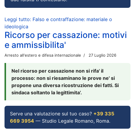
Leggi tutto: Falso e contraffazione: materiale o
ideologica
Ricorso per cassazione: motivi
e ammissibilita'
Arresto all'estero e difesa internazionale
27 Luglio 2026
Nel ricorso per cassazione non si rifa' il
processo: non si riesaminano le prove ne' si
propone una diversa ricostruzione dei fatti. Si
sindaca soltanto la legittimita'.
Serve una valutazione sul tuo caso?
+39 335
669 3954
— Studio Legale Romano, Roma.