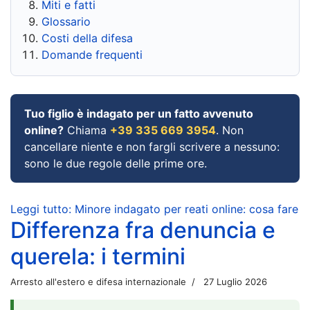
Miti e fatti
Glossario
Costi della difesa
Domande frequenti
Tuo figlio è indagato per un fatto avvenuto
online?
Chiama
+39 335 669 3954
. Non
cancellare niente e non fargli scrivere a nessuno:
sono le due regole delle prime ore.
Leggi tutto: Minore indagato per reati online: cosa fare
Differenza fra denuncia e
querela: i termini
Arresto all'estero e difesa internazionale
27 Luglio 2026