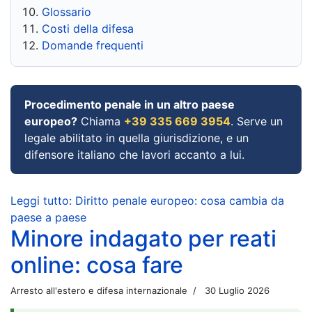
Glossario
Costi della difesa
Domande frequenti
Procedimento penale in un altro paese
europeo?
Chiama
+39 335 669 3954
. Serve un
legale abilitato in quella giurisdizione, e un
difensore italiano che lavori accanto a lui.
Leggi tutto: Diritto penale europeo: cosa cambia da
paese a paese
Minore indagato per reati
online: cosa fare
Arresto all'estero e difesa internazionale
30 Luglio 2026