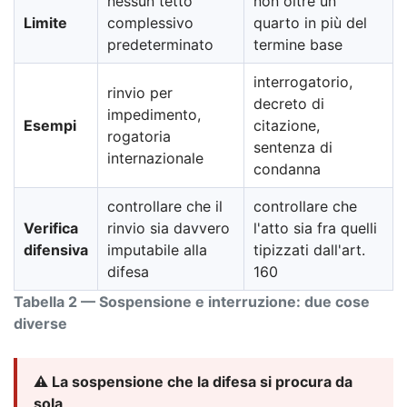
nessun tetto
non oltre un
Limite
complessivo
quarto in più del
predeterminato
termine base
interrogatorio,
rinvio per
decreto di
impedimento,
Esempi
citazione,
rogatoria
sentenza di
internazionale
condanna
controllare che il
controllare che
Verifica
rinvio sia davvero
l'atto sia fra quelli
difensiva
imputabile alla
tipizzati dall'art.
difesa
160
Tabella 2 — Sospensione e interruzione: due cose
diverse
⚠️ La sospensione che la difesa si procura da
sola