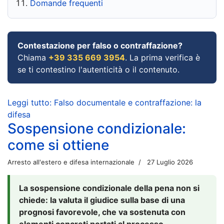
Domande frequenti
Contestazione per falso o contraffazione?
Chiama
+39 335 669 3954
. La prima verifica è
se ti contestino l'autenticità o il contenuto.
Leggi tutto: Falso documentale e contraffazione: la
difesa
Sospensione condizionale:
come si ottiene
Arresto all'estero e difesa internazionale
27 Luglio 2026
La sospensione condizionale della pena non si
chiede: la valuta il giudice sulla base di una
prognosi favorevole, che va sostenuta con
elementi concreti portati al processo.