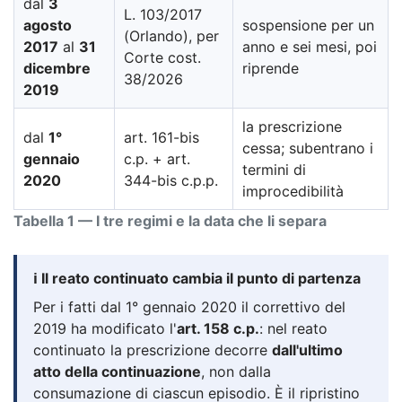
dal
3
L. 103/2017
agosto
sospensione per un
(Orlando), per
2017
al
31
anno e sei mesi, poi
Corte cost.
dicembre
riprende
38/2026
2019
la prescrizione
dal
1°
art. 161-bis
cessa; subentrano i
gennaio
c.p. + art.
termini di
2020
344-bis c.p.p.
improcedibilità
Tabella 1 — I tre regimi e la data che li separa
ℹ️ Il reato continuato cambia il punto di partenza
Per i fatti dal 1° gennaio 2020 il correttivo del
2019 ha modificato l'
art. 158 c.p.
: nel reato
continuato la prescrizione decorre
dall'ultimo
atto della continuazione
, non dalla
consumazione di ciascun episodio. È il ripristino