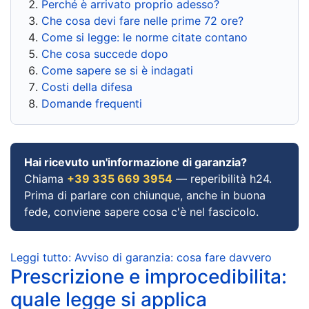
Perché è arrivato proprio adesso?
Che cosa devi fare nelle prime 72 ore?
Come si legge: le norme citate contano
Che cosa succede dopo
Come sapere se si è indagati
Costi della difesa
Domande frequenti
Hai ricevuto un'informazione di garanzia?
Chiama
+39 335 669 3954
— reperibilità h24.
Prima di parlare con chiunque, anche in buona
fede, conviene sapere cosa c'è nel fascicolo.
Leggi tutto: Avviso di garanzia: cosa fare davvero
Prescrizione e improcedibilita:
quale legge si applica