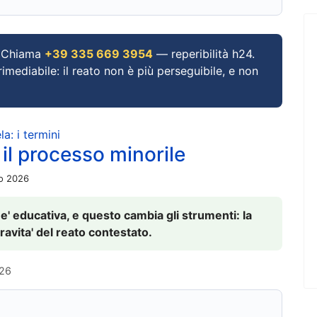
Chiama
+39 335 669 3954
— reperibilità h24.
imediabile: il reato non è più perseguibile, e non
a: i termini
 il processo minorile
io 2026
 e' educativa, e questo cambia gli strumenti: la
ravita' del reato contestato.
026