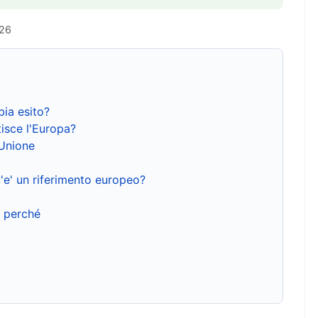
026
bia esito?
isce l'Europa?
'Unione
'e' un riferimento europeo?
e perché