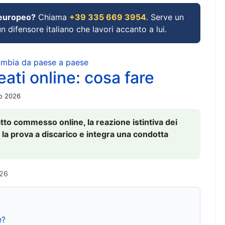
 europeo?
Chiama
+39 335 669 3954
. Serve un
un difensore italiano che lavori accanto a lui.
cambia da paese a paese
ati online: cosa fare
io 2026
to commesso online, la reazione istintiva dei
 la prova a discarico e integra una condotta
026
e?