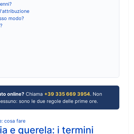
renni?
l'attribuzione
tesso modo?
?
uto online?
Chiama
+39 335 669 3954
. Non
 nessuno: sono le due regole delle prime ore.
e: cosa fare
a e querela: i termini