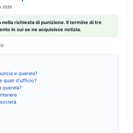
io 2026
nella richiesta di punizione. Il termine di tre
to in cui se ne acquisisce notizia.
26
nuncia e querela?
e quali d'ufficio?
a querela?
ntenere
 società