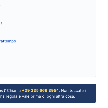
?
o?
frattempo
ne?
Chiama
+39 335 669 3954
. Non toccate i
ima regola e vale prima di ogni altra cosa.