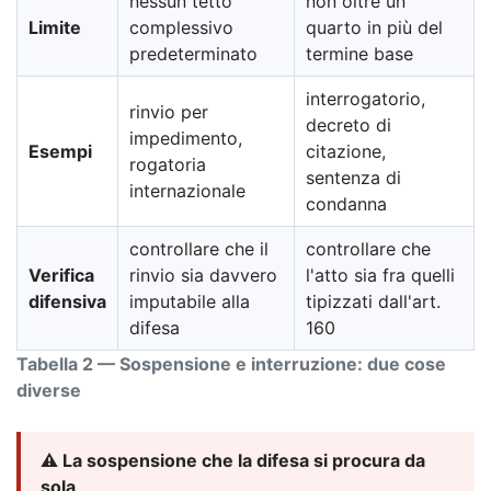
nessun tetto
non oltre un
Limite
complessivo
quarto in più del
predeterminato
termine base
interrogatorio,
rinvio per
decreto di
impedimento,
Esempi
citazione,
rogatoria
sentenza di
internazionale
condanna
controllare che il
controllare che
Verifica
rinvio sia davvero
l'atto sia fra quelli
difensiva
imputabile alla
tipizzati dall'art.
difesa
160
Tabella 2 — Sospensione e interruzione: due cose
diverse
⚠️ La sospensione che la difesa si procura da
sola