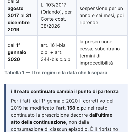
dal
3
L. 103/2017
agosto
sospensione per un
(Orlando), per
2017
al
31
anno e sei mesi, poi
Corte cost.
dicembre
riprende
38/2026
2019
la prescrizione
dal
1°
art. 161-bis
cessa; subentrano i
gennaio
c.p. + art.
termini di
2020
344-bis c.p.p.
improcedibilità
Tabella 1 — I tre regimi e la data che li separa
ℹ️ Il reato continuato cambia il punto di partenza
Per i fatti dal 1° gennaio 2020 il correttivo del
2019 ha modificato l'
art. 158 c.p.
: nel reato
continuato la prescrizione decorre
dall'ultimo
atto della continuazione
, non dalla
consumazione di ciascun episodio. È il ripristino