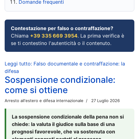
Domande frequenti
Contestazione per falso o contraffazione?
Chiama
+39 335 669 3954
. La prima verifica è
se ti contestino l'autenticità o il contenuto.
Leggi tutto: Falso documentale e contraffazione: la
difesa
Sospensione condizionale:
come si ottiene
Arresto all'estero e difesa internazionale
27 Luglio 2026
La sospensione condizionale della pena non si
chiede: la valuta il giudice sulla base di una
prognosi favorevole, che va sostenuta con
elementi concreti portati al processo.