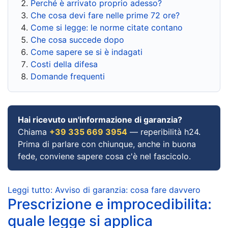
Perché è arrivato proprio adesso?
Che cosa devi fare nelle prime 72 ore?
Come si legge: le norme citate contano
Che cosa succede dopo
Come sapere se si è indagati
Costi della difesa
Domande frequenti
Hai ricevuto un'informazione di garanzia?
Chiama
+39 335 669 3954
— reperibilità h24.
Prima di parlare con chiunque, anche in buona
fede, conviene sapere cosa c'è nel fascicolo.
Leggi tutto: Avviso di garanzia: cosa fare davvero
Prescrizione e improcedibilita:
quale legge si applica