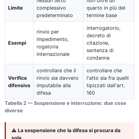
nessun tetto
non oltre un
Limite
complessivo
quarto in più del
predeterminato
termine base
interrogatorio,
rinvio per
decreto di
impedimento,
Esempi
citazione,
rogatoria
sentenza di
internazionale
condanna
controllare che il
controllare che
Verifica
rinvio sia davvero
l'atto sia fra quelli
difensiva
imputabile alla
tipizzati dall'art.
difesa
160
Tabella 2 — Sospensione e interruzione: due cose
diverse
⚠️ La sospensione che la difesa si procura da
sola