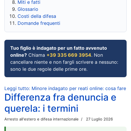
Miti e fatti
Glossario
Costi della difesa
Domande frequenti
Tuo figlio è indagato per un fatto avvenuto
online?
Chiama
+39 335 669 3954
. Non
cancellare niente e non fargli scrivere a nessuno:
sono le due regole delle prime ore.
Leggi tutto: Minore indagato per reati online: cosa fare
Differenza fra denuncia e
querela: i termini
Arresto all'estero e difesa internazionale
27 Luglio 2026