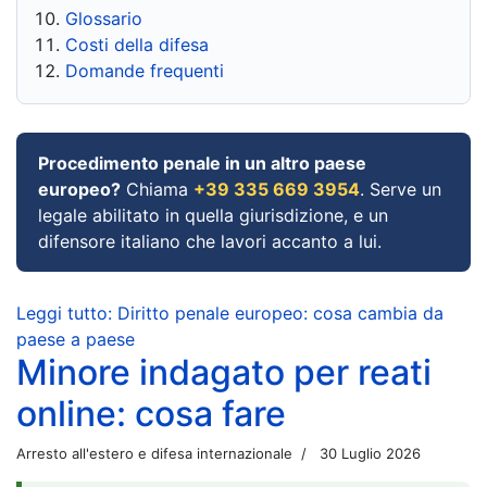
Glossario
Costi della difesa
Domande frequenti
Procedimento penale in un altro paese
europeo?
Chiama
+39 335 669 3954
. Serve un
legale abilitato in quella giurisdizione, e un
difensore italiano che lavori accanto a lui.
Leggi tutto: Diritto penale europeo: cosa cambia da
paese a paese
Minore indagato per reati
online: cosa fare
Arresto all'estero e difesa internazionale
30 Luglio 2026