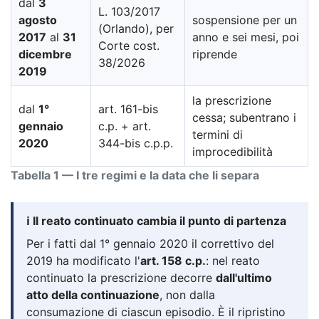
dal
3
L. 103/2017
agosto
sospensione per un
(Orlando), per
2017
al
31
anno e sei mesi, poi
Corte cost.
dicembre
riprende
38/2026
2019
la prescrizione
dal
1°
art. 161-bis
cessa; subentrano i
gennaio
c.p. + art.
termini di
2020
344-bis c.p.p.
improcedibilità
Tabella 1 — I tre regimi e la data che li separa
ℹ️ Il reato continuato cambia il punto di partenza
Per i fatti dal 1° gennaio 2020 il correttivo del
2019 ha modificato l'
art. 158 c.p.
: nel reato
continuato la prescrizione decorre
dall'ultimo
atto della continuazione
, non dalla
consumazione di ciascun episodio. È il ripristino