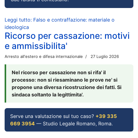
Leggi tutto: Falso e contraffazione: materiale o
ideologica
Ricorso per cassazione: motivi
e ammissibilita'
Arresto all'estero e difesa internazionale
27 Luglio 2026
Nel ricorso per cassazione non si rifa' il
processo: non si riesaminano le prove ne' si
propone una diversa ricostruzione dei fatti. Si
sindaca soltanto la legittimita'.
Serve una valutazione sul tuo caso?
+39 335
669 3954
— Studio Legale Romano, Roma.