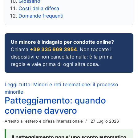
Glossario
Costi della difesa
Domande frequenti
Un minore è indagato per condotte online?
Chiama
+39 335 669 3954
. Non toccate i
dispositivi e non cancellate nulla: è la prima
regola e vale prima di ogni altra cosa.
Leggi tutto: Minori e reti telematiche: il processo
minorile
Patteggiamento: quando
conviene davvero
Arresto all'estero e difesa internazionale
27 Luglio 2026
Il patteggiamento non e' uno sconto automatico