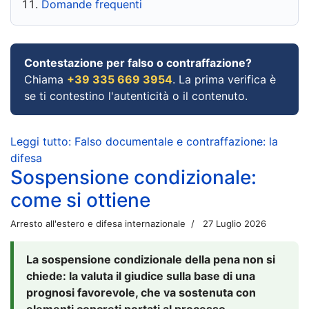
Domande frequenti
Contestazione per falso o contraffazione?
Chiama
+39 335 669 3954
. La prima verifica è
se ti contestino l'autenticità o il contenuto.
Leggi tutto: Falso documentale e contraffazione: la
difesa
Sospensione condizionale:
come si ottiene
Arresto all'estero e difesa internazionale
27 Luglio 2026
La sospensione condizionale della pena non si
chiede: la valuta il giudice sulla base di una
prognosi favorevole, che va sostenuta con
elementi concreti portati al processo.