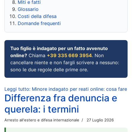
Miti e fatti
Glossario
Costi della difesa
Domande frequenti
Tuo figlio è indagato per un fatto avvenuto
online?
Chiama
+39 335 669 3954
. Non
cancellare niente e non fargli scrivere a nessuno:
sono le due regole delle prime ore.
Leggi tutto: Minore indagato per reati online: cosa fare
Differenza fra denuncia e
querela: i termini
Arresto all'estero e difesa internazionale
27 Luglio 2026