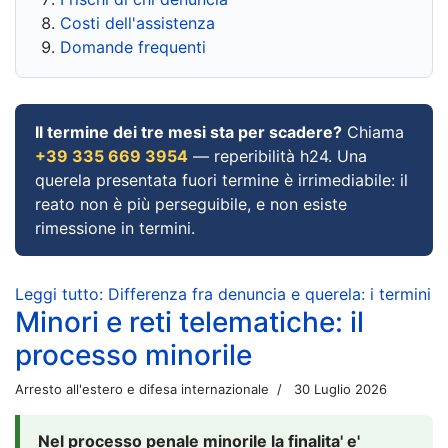
Costi dell'assistenza
Domande frequenti
Il termine dei tre mesi sta per scadere?
Chiama
+39 335 669 3954
— reperibilità h24. Una
querela presentata fuori termine è irrimediabile: il
reato non è più perseguibile, e non esiste
rimessione in termini.
Leggi tutto: Differenza fra denuncia e querela: i termini
Minori e reti telematiche: il
processo minorile
Arresto all'estero e difesa internazionale
30 Luglio 2026
Nel processo penale minorile la finalita' e'