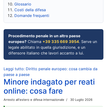
Glossario
Costi della difesa
Domande frequenti
Procedimento penale in un altro paese
europeo?
Chiama
+39 335 669 3954
. Serve un
legale abilitato in quella giurisdizione, e un
difensore italiano che lavori accanto a lui.
Leggi tutto: Diritto penale europeo: cosa cambia da
paese a paese
Minore indagato per reati
online: cosa fare
Arresto all'estero e difesa internazionale
30 Luglio 2026