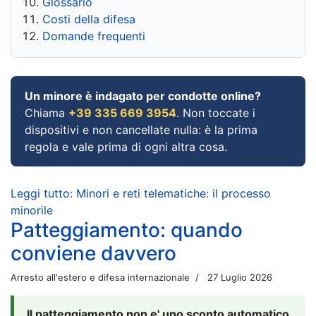
Glossario
Costi della difesa
Domande frequenti
Un minore è indagato per condotte online?
Chiama
+39 335 669 3954
. Non toccate i
dispositivi e non cancellate nulla: è la prima
regola e vale prima di ogni altra cosa.
Leggi tutto: Minori e reti telematiche: il processo
minorile
Patteggiamento: quando
conviene davvero
Arresto all'estero e difesa internazionale
27 Luglio 2026
Il patteggiamento non e' uno sconto automatico