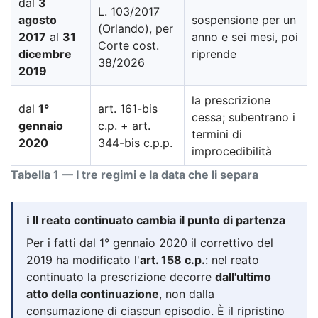
dal
3
L. 103/2017
agosto
sospensione per un
(Orlando), per
2017
al
31
anno e sei mesi, poi
Corte cost.
dicembre
riprende
38/2026
2019
la prescrizione
dal
1°
art. 161-bis
cessa; subentrano i
gennaio
c.p. + art.
termini di
2020
344-bis c.p.p.
improcedibilità
Tabella 1 — I tre regimi e la data che li separa
ℹ️ Il reato continuato cambia il punto di partenza
Per i fatti dal 1° gennaio 2020 il correttivo del
2019 ha modificato l'
art. 158 c.p.
: nel reato
continuato la prescrizione decorre
dall'ultimo
atto della continuazione
, non dalla
consumazione di ciascun episodio. È il ripristino