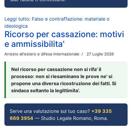
Leggi tutto: Falso e contraffazione: materiale o
ideologica
Ricorso per cassazione: motivi
e ammissibilita'
Arresto all'estero e difesa internazionale
27 Luglio 2026
Nel ricorso per cassazione non si rifa' il
processo: non si riesaminano le prove ne' si
propone una diversa ricostruzione dei fatti. Si
sindaca soltanto la legittimita'.
Serve una valutazione sul tuo caso?
+39 335
669 3954
— Studio Legale Romano, Roma.