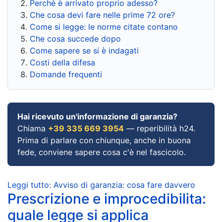
Perché è arrivato proprio adesso?
Che cosa devi fare nelle prime 72 ore?
Come si legge: le norme citate contano
Che cosa succede dopo
Come sapere se si è indagati
Costi della difesa
Domande frequenti
Hai ricevuto un'informazione di garanzia?
Chiama
+39 335 669 3954
— reperibilità h24.
Prima di parlare con chiunque, anche in buona
fede, conviene sapere cosa c'è nel fascicolo.
Leggi tutto: Avviso di garanzia: cosa fare davvero
Prescrizione e improcedibilita:
quale legge si applica