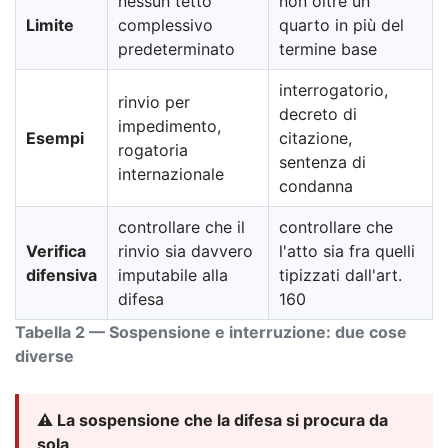
nessun tetto
non oltre un
Limite
complessivo
quarto in più del
predeterminato
termine base
interrogatorio,
rinvio per
decreto di
impedimento,
Esempi
citazione,
rogatoria
sentenza di
internazionale
condanna
controllare che il
controllare che
Verifica
rinvio sia davvero
l'atto sia fra quelli
difensiva
imputabile alla
tipizzati dall'art.
difesa
160
Tabella 2 — Sospensione e interruzione: due cose
diverse
⚠️ La sospensione che la difesa si procura da
sola