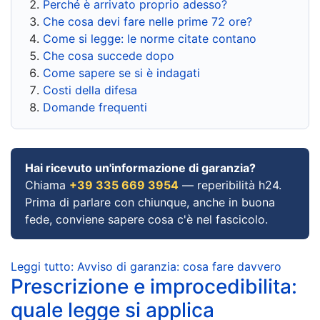
Perché è arrivato proprio adesso?
Che cosa devi fare nelle prime 72 ore?
Come si legge: le norme citate contano
Che cosa succede dopo
Come sapere se si è indagati
Costi della difesa
Domande frequenti
Hai ricevuto un'informazione di garanzia?
Chiama
+39 335 669 3954
— reperibilità h24.
Prima di parlare con chiunque, anche in buona
fede, conviene sapere cosa c'è nel fascicolo.
Leggi tutto: Avviso di garanzia: cosa fare davvero
Prescrizione e improcedibilita:
quale legge si applica