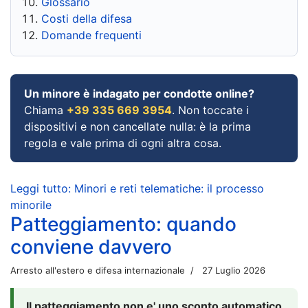
Glossario
Costi della difesa
Domande frequenti
Un minore è indagato per condotte online?
Chiama
+39 335 669 3954
. Non toccate i
dispositivi e non cancellate nulla: è la prima
regola e vale prima di ogni altra cosa.
Leggi tutto: Minori e reti telematiche: il processo
minorile
Patteggiamento: quando
conviene davvero
Arresto all'estero e difesa internazionale
27 Luglio 2026
Il patteggiamento non e' uno sconto automatico