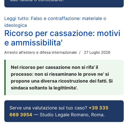
Leggi tutto: Falso e contraffazione: materiale o
ideologica
Ricorso per cassazione: motivi
e ammissibilita'
Arresto all'estero e difesa internazionale
27 Luglio 2026
Nel ricorso per cassazione non si rifa' il
processo: non si riesaminano le prove ne' si
propone una diversa ricostruzione dei fatti. Si
sindaca soltanto la legittimita'.
Serve una valutazione sul tuo caso?
+39 335
669 3954
— Studio Legale Romano, Roma.