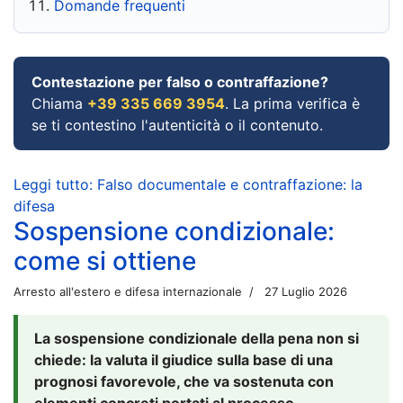
Domande frequenti
Contestazione per falso o contraffazione?
Chiama
+39 335 669 3954
. La prima verifica è
se ti contestino l'autenticità o il contenuto.
Leggi tutto: Falso documentale e contraffazione: la
difesa
Sospensione condizionale:
come si ottiene
Arresto all'estero e difesa internazionale
27 Luglio 2026
La sospensione condizionale della pena non si
chiede: la valuta il giudice sulla base di una
prognosi favorevole, che va sostenuta con
elementi concreti portati al processo.