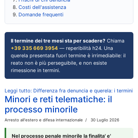
Costi dell'assistenza
Domande frequenti
Il termine dei tre mesi sta per scadere?
Chiama
+39 335 669 3954
— reperibilità h24. Una
querela presentata fuori termine è irrimediabile: il
reato non è più perseguibile, e non esiste
rimessione in termini.
Leggi tutto: Differenza fra denuncia e querela: i termini
Minori e reti telematiche: il
processo minorile
Arresto all'estero e difesa internazionale
30 Luglio 2026
Nel processo penale minorile la finalita' e'