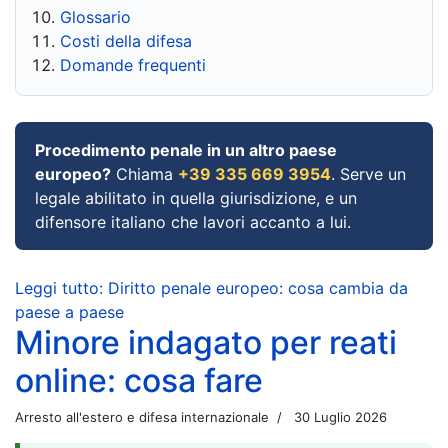
Glossario
Costi della difesa
Domande frequenti
Procedimento penale in un altro paese
europeo?
Chiama
+39 335 669 3954
. Serve un
legale abilitato in quella giurisdizione, e un
difensore italiano che lavori accanto a lui.
Leggi tutto: Diritto penale europeo: cosa cambia da
paese a paese
Minore indagato per reati
online: cosa fare
Arresto all'estero e difesa internazionale
30 Luglio 2026