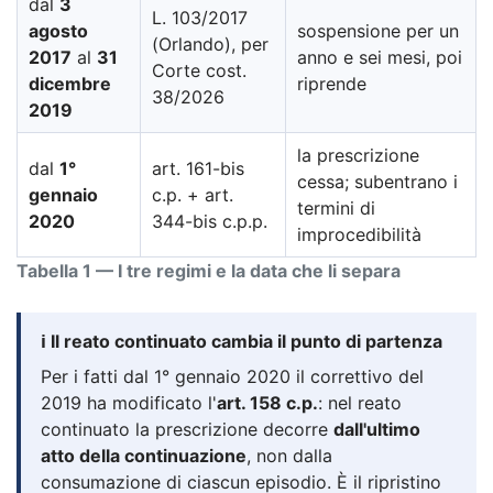
dal
3
L. 103/2017
agosto
sospensione per un
(Orlando), per
2017
al
31
anno e sei mesi, poi
Corte cost.
dicembre
riprende
38/2026
2019
la prescrizione
dal
1°
art. 161-bis
cessa; subentrano i
gennaio
c.p. + art.
termini di
2020
344-bis c.p.p.
improcedibilità
Tabella 1 — I tre regimi e la data che li separa
ℹ️ Il reato continuato cambia il punto di partenza
Per i fatti dal 1° gennaio 2020 il correttivo del
2019 ha modificato l'
art. 158 c.p.
: nel reato
continuato la prescrizione decorre
dall'ultimo
atto della continuazione
, non dalla
consumazione di ciascun episodio. È il ripristino