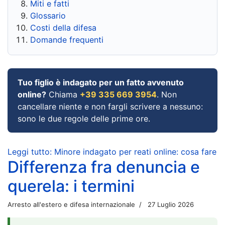
Miti e fatti
Glossario
Costi della difesa
Domande frequenti
Tuo figlio è indagato per un fatto avvenuto
online?
Chiama
+39 335 669 3954
. Non
cancellare niente e non fargli scrivere a nessuno:
sono le due regole delle prime ore.
Leggi tutto: Minore indagato per reati online: cosa fare
Differenza fra denuncia e
querela: i termini
Arresto all'estero e difesa internazionale
27 Luglio 2026