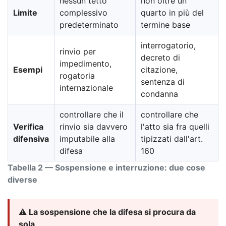
nessun tetto
non oltre un
Limite
complessivo
quarto in più del
predeterminato
termine base
interrogatorio,
rinvio per
decreto di
impedimento,
Esempi
citazione,
rogatoria
sentenza di
internazionale
condanna
controllare che il
controllare che
Verifica
rinvio sia davvero
l'atto sia fra quelli
difensiva
imputabile alla
tipizzati dall'art.
difesa
160
Tabella 2 — Sospensione e interruzione: due cose
diverse
⚠️ La sospensione che la difesa si procura da
sola