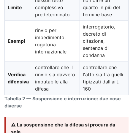
nessun tetto
non oltre un
Limite
complessivo
quarto in più del
predeterminato
termine base
interrogatorio,
rinvio per
decreto di
impedimento,
Esempi
citazione,
rogatoria
sentenza di
internazionale
condanna
controllare che il
controllare che
Verifica
rinvio sia davvero
l'atto sia fra quelli
difensiva
imputabile alla
tipizzati dall'art.
difesa
160
Tabella 2 — Sospensione e interruzione: due cose
diverse
⚠️ La sospensione che la difesa si procura da
sola