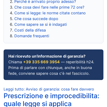
Perché è arrivato proprio adesso?
Che cosa devi fare nelle prime 72 ore?
Come si legge: le norme citate contano
Che cosa succede dopo
Come sapere se si è indagati
Costi della difesa
Domande frequenti
Hai ricevuto un'informazione di garanzia?
Chiama
+39 335 669 3954
— reperibilità h24.
Prima di parlare con chiunque, anche in buona
fede, conviene sapere cosa c'è nel fascicolo.
Leggi tutto: Avviso di garanzia: cosa fare davvero
Prescrizione e improcedibilita:
quale legge si applica