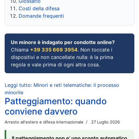
Glossario
Costi della difesa
Domande frequenti
Un minore è indagato per condotte online?
Chiama
+39 335 669 3954
. Non toccate i
dispositivi e non cancellate nulla: è la prima
regola e vale prima di ogni altra cosa.
Leggi tutto: Minori e reti telematiche: il processo
minorile
Patteggiamento: quando
conviene davvero
Arresto all'estero e difesa internazionale
27 Luglio 2026
Il patteggiamento non e' uno sconto automatico