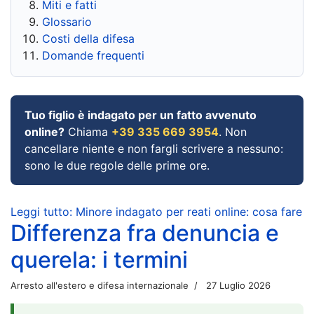
Miti e fatti
Glossario
Costi della difesa
Domande frequenti
Tuo figlio è indagato per un fatto avvenuto
online?
Chiama
+39 335 669 3954
. Non
cancellare niente e non fargli scrivere a nessuno:
sono le due regole delle prime ore.
Leggi tutto: Minore indagato per reati online: cosa fare
Differenza fra denuncia e
querela: i termini
Arresto all'estero e difesa internazionale
27 Luglio 2026