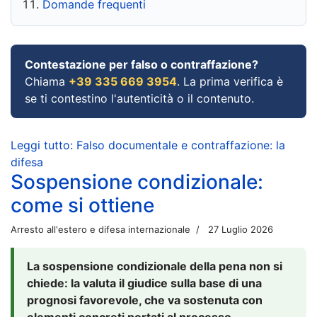
Domande frequenti
Contestazione per falso o contraffazione?
Chiama
+39 335 669 3954
. La prima verifica è
se ti contestino l'autenticità o il contenuto.
Leggi tutto: Falso documentale e contraffazione: la
difesa
Sospensione condizionale:
come si ottiene
Arresto all'estero e difesa internazionale
27 Luglio 2026
La sospensione condizionale della pena non si
chiede: la valuta il giudice sulla base di una
prognosi favorevole, che va sostenuta con
elementi concreti portati al processo.