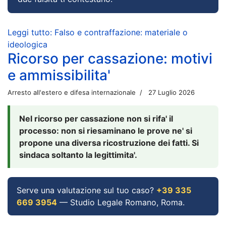
Leggi tutto: Falso e contraffazione: materiale o
ideologica
Ricorso per cassazione: motivi
e ammissibilita'
Arresto all'estero e difesa internazionale
27 Luglio 2026
Nel ricorso per cassazione non si rifa' il
processo: non si riesaminano le prove ne' si
propone una diversa ricostruzione dei fatti. Si
sindaca soltanto la legittimita'.
Serve una valutazione sul tuo caso?
+39 335
669 3954
— Studio Legale Romano, Roma.