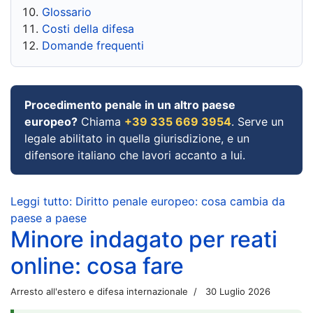
Glossario
Costi della difesa
Domande frequenti
Procedimento penale in un altro paese
europeo?
Chiama
+39 335 669 3954
. Serve un
legale abilitato in quella giurisdizione, e un
difensore italiano che lavori accanto a lui.
Leggi tutto: Diritto penale europeo: cosa cambia da
paese a paese
Minore indagato per reati
online: cosa fare
Arresto all'estero e difesa internazionale
30 Luglio 2026