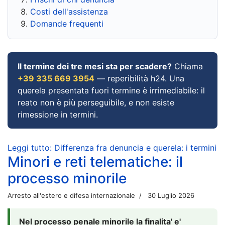
Costi dell'assistenza
Domande frequenti
Il termine dei tre mesi sta per scadere?
Chiama
+39 335 669 3954
— reperibilità h24. Una
querela presentata fuori termine è irrimediabile: il
reato non è più perseguibile, e non esiste
rimessione in termini.
Leggi tutto: Differenza fra denuncia e querela: i termini
Minori e reti telematiche: il
processo minorile
Arresto all'estero e difesa internazionale
30 Luglio 2026
Nel processo penale minorile la finalita' e'