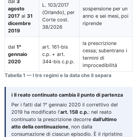
dal
3
L. 103/2017
agosto
sospensione per un
(Orlando), per
2017
al
31
anno e sei mesi, poi
Corte cost.
dicembre
riprende
38/2026
2019
la prescrizione
dal
1°
art. 161-bis
cessa; subentrano i
gennaio
c.p. + art.
termini di
2020
344-bis c.p.p.
improcedibilità
Tabella 1 — I tre regimi e la data che li separa
ℹ️ Il reato continuato cambia il punto di partenza
Per i fatti dal 1° gennaio 2020 il correttivo del
2019 ha modificato l'
art. 158 c.p.
: nel reato
continuato la prescrizione decorre
dall'ultimo
atto della continuazione
, non dalla
consumazione di ciascun episodio. È il ripristino