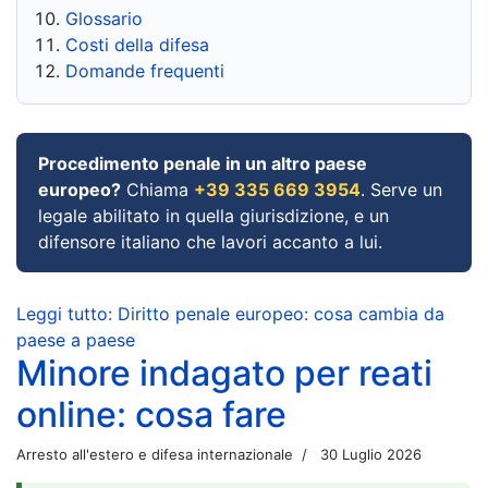
Glossario
Costi della difesa
Domande frequenti
Procedimento penale in un altro paese
europeo?
Chiama
+39 335 669 3954
. Serve un
legale abilitato in quella giurisdizione, e un
difensore italiano che lavori accanto a lui.
Leggi tutto: Diritto penale europeo: cosa cambia da
paese a paese
Minore indagato per reati
online: cosa fare
Arresto all'estero e difesa internazionale
30 Luglio 2026