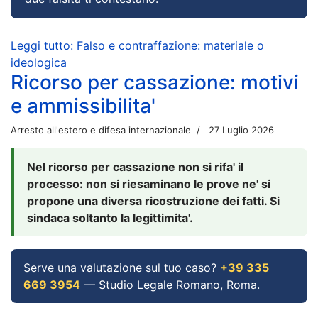
Leggi tutto: Falso e contraffazione: materiale o
ideologica
Ricorso per cassazione: motivi
e ammissibilita'
Arresto all'estero e difesa internazionale
27 Luglio 2026
Nel ricorso per cassazione non si rifa' il
processo: non si riesaminano le prove ne' si
propone una diversa ricostruzione dei fatti. Si
sindaca soltanto la legittimita'.
Serve una valutazione sul tuo caso?
+39 335
669 3954
— Studio Legale Romano, Roma.