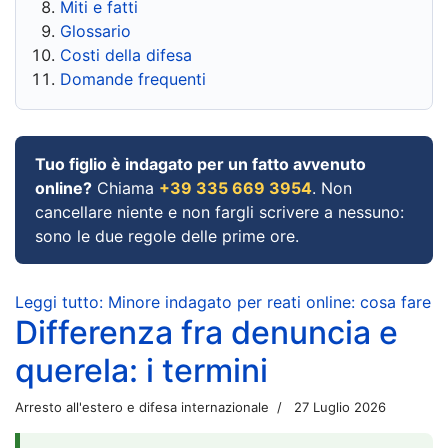
Miti e fatti
Glossario
Costi della difesa
Domande frequenti
Tuo figlio è indagato per un fatto avvenuto
online?
Chiama
+39 335 669 3954
. Non
cancellare niente e non fargli scrivere a nessuno:
sono le due regole delle prime ore.
Leggi tutto: Minore indagato per reati online: cosa fare
Differenza fra denuncia e
querela: i termini
Arresto all'estero e difesa internazionale
27 Luglio 2026