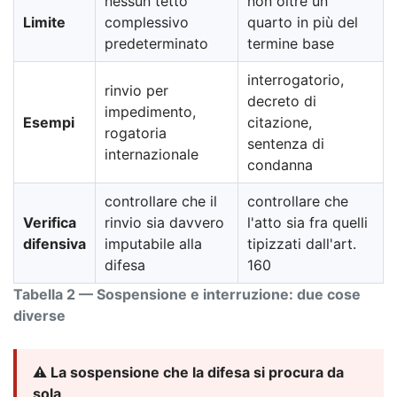
nessun tetto
non oltre un
Limite
complessivo
quarto in più del
predeterminato
termine base
interrogatorio,
rinvio per
decreto di
impedimento,
Esempi
citazione,
rogatoria
sentenza di
internazionale
condanna
controllare che il
controllare che
Verifica
rinvio sia davvero
l'atto sia fra quelli
difensiva
imputabile alla
tipizzati dall'art.
difesa
160
Tabella 2 — Sospensione e interruzione: due cose
diverse
⚠️ La sospensione che la difesa si procura da
sola