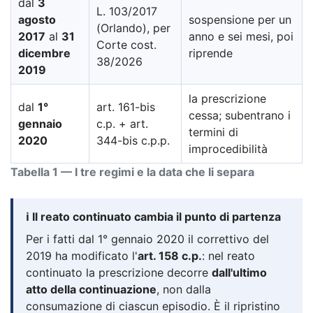
dal
3
L. 103/2017
agosto
sospensione per un
(Orlando), per
2017
al
31
anno e sei mesi, poi
Corte cost.
dicembre
riprende
38/2026
2019
la prescrizione
dal
1°
art. 161-bis
cessa; subentrano i
gennaio
c.p. + art.
termini di
2020
344-bis c.p.p.
improcedibilità
Tabella 1 — I tre regimi e la data che li separa
ℹ️ Il reato continuato cambia il punto di partenza
Per i fatti dal 1° gennaio 2020 il correttivo del
2019 ha modificato l'
art. 158 c.p.
: nel reato
continuato la prescrizione decorre
dall'ultimo
atto della continuazione
, non dalla
consumazione di ciascun episodio. È il ripristino