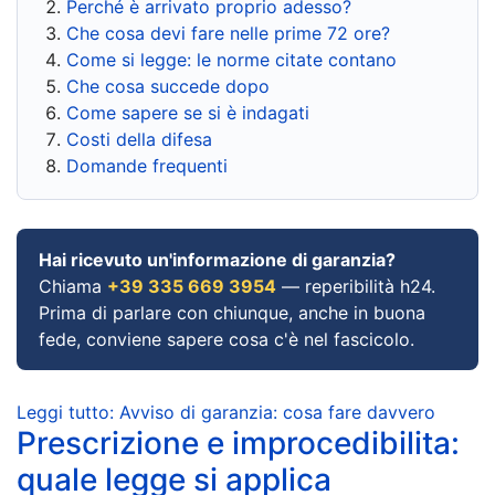
Perché è arrivato proprio adesso?
Che cosa devi fare nelle prime 72 ore?
Come si legge: le norme citate contano
Che cosa succede dopo
Come sapere se si è indagati
Costi della difesa
Domande frequenti
Hai ricevuto un'informazione di garanzia?
Chiama
+39 335 669 3954
— reperibilità h24.
Prima di parlare con chiunque, anche in buona
fede, conviene sapere cosa c'è nel fascicolo.
Leggi tutto: Avviso di garanzia: cosa fare davvero
Prescrizione e improcedibilita:
quale legge si applica