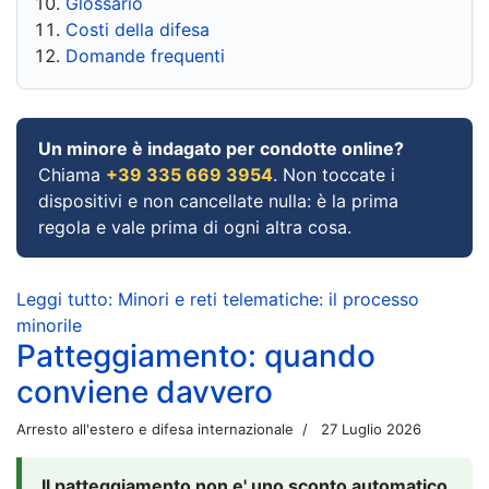
Glossario
Costi della difesa
Domande frequenti
Un minore è indagato per condotte online?
Chiama
+39 335 669 3954
. Non toccate i
dispositivi e non cancellate nulla: è la prima
regola e vale prima di ogni altra cosa.
Leggi tutto: Minori e reti telematiche: il processo
minorile
Patteggiamento: quando
conviene davvero
Arresto all'estero e difesa internazionale
27 Luglio 2026
Il patteggiamento non e' uno sconto automatico