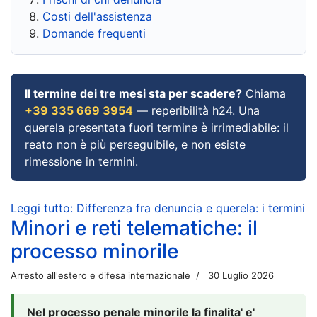
Costi dell'assistenza
Domande frequenti
Il termine dei tre mesi sta per scadere?
Chiama
+39 335 669 3954
— reperibilità h24. Una
querela presentata fuori termine è irrimediabile: il
reato non è più perseguibile, e non esiste
rimessione in termini.
Leggi tutto: Differenza fra denuncia e querela: i termini
Minori e reti telematiche: il
processo minorile
Arresto all'estero e difesa internazionale
30 Luglio 2026
Nel processo penale minorile la finalita' e'