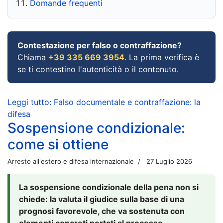
Domande frequenti
Contestazione per falso o contraffazione?
Chiama
+39 335 669 3954
. La prima verifica è
se ti contestino l'autenticità o il contenuto.
Leggi tutto: Falso documentale e contraffazione: la
difesa
Sospensione condizionale:
come si ottiene
Arresto all'estero e difesa internazionale
27 Luglio 2026
La sospensione condizionale della pena non si
chiede: la valuta il giudice sulla base di una
prognosi favorevole, che va sostenuta con
elementi concreti portati al processo.