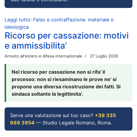
Leggi tutto: Falso e contraffazione: materiale o
ideologica
Ricorso per cassazione: motivi
e ammissibilita'
Arresto all'estero e difesa internazionale
27 Luglio 2026
Nel ricorso per cassazione non si rifa' il
processo: non si riesaminano le prove ne' si
propone una diversa ricostruzione dei fatti. Si
sindaca soltanto la legittimita'.
Serve una valutazione sul tuo caso?
+39 335
669 3954
— Studio Legale Romano, Roma.