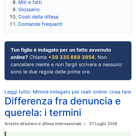
Miti e fatti
Glossario
Costi della difesa
Domande frequenti
Tuo figlio è indagato per un fatto avvenuto
online?
Chiama
+39 335 669 3954
. Non
cancellare niente e non fargli scrivere a nessuno:
sono le due regole delle prime ore.
Leggi tutto: Minore indagato per reati online: cosa fare
Differenza fra denuncia e
querela: i termini
Arresto all'estero e difesa internazionale
27 Luglio 2026