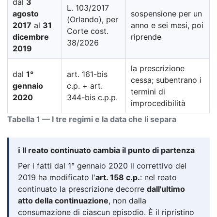
dal
3
L. 103/2017
agosto
sospensione per un
(Orlando), per
2017
al
31
anno e sei mesi, poi
Corte cost.
dicembre
riprende
38/2026
2019
la prescrizione
dal
1°
art. 161-bis
cessa; subentrano i
gennaio
c.p. + art.
termini di
2020
344-bis c.p.p.
improcedibilità
Tabella 1 — I tre regimi e la data che li separa
ℹ️ Il reato continuato cambia il punto di partenza
Per i fatti dal 1° gennaio 2020 il correttivo del
2019 ha modificato l'
art. 158 c.p.
: nel reato
continuato la prescrizione decorre
dall'ultimo
atto della continuazione
, non dalla
consumazione di ciascun episodio. È il ripristino