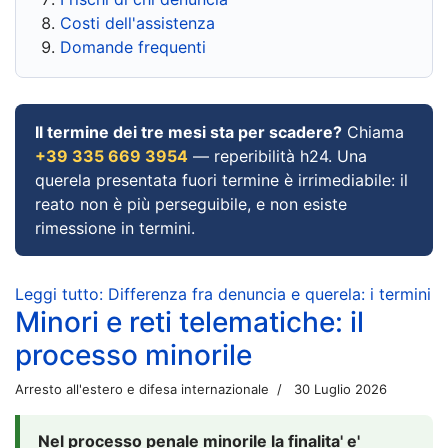
Costi dell'assistenza
Domande frequenti
Il termine dei tre mesi sta per scadere?
Chiama
+39 335 669 3954
— reperibilità h24. Una
querela presentata fuori termine è irrimediabile: il
reato non è più perseguibile, e non esiste
rimessione in termini.
Leggi tutto: Differenza fra denuncia e querela: i termini
Minori e reti telematiche: il
processo minorile
Arresto all'estero e difesa internazionale
30 Luglio 2026
Nel processo penale minorile la finalita' e'