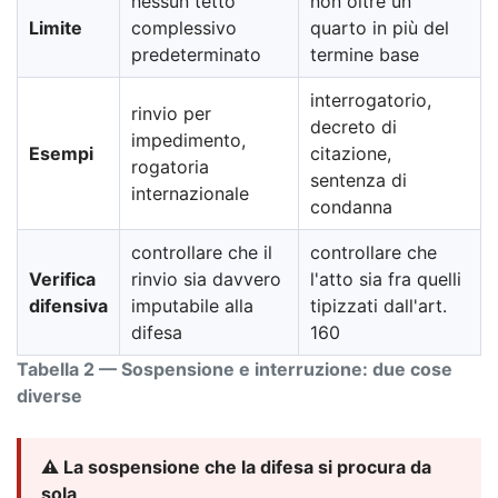
nessun tetto
non oltre un
Limite
complessivo
quarto in più del
predeterminato
termine base
interrogatorio,
rinvio per
decreto di
impedimento,
Esempi
citazione,
rogatoria
sentenza di
internazionale
condanna
controllare che il
controllare che
Verifica
rinvio sia davvero
l'atto sia fra quelli
difensiva
imputabile alla
tipizzati dall'art.
difesa
160
Tabella 2 — Sospensione e interruzione: due cose
diverse
⚠️ La sospensione che la difesa si procura da
sola