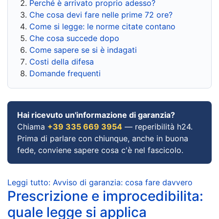
Perché è arrivato proprio adesso?
Che cosa devi fare nelle prime 72 ore?
Come si legge: le norme citate contano
Che cosa succede dopo
Come sapere se si è indagati
Costi della difesa
Domande frequenti
Hai ricevuto un'informazione di garanzia?
Chiama
+39 335 669 3954
— reperibilità h24.
Prima di parlare con chiunque, anche in buona
fede, conviene sapere cosa c'è nel fascicolo.
Leggi tutto: Avviso di garanzia: cosa fare davvero
Prescrizione e improcedibilita:
quale legge si applica