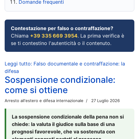
Domande frequenti
Contestazione per falso o contraffazione?
Chiama
+39 335 669 3954
. La prima verifica è
se ti contestino l'autenticità o il contenuto.
Leggi tutto: Falso documentale e contraffazione: la
difesa
Sospensione condizionale:
come si ottiene
Arresto all'estero e difesa internazionale
27 Luglio 2026
La sospensione condizionale della pena non si
chiede: la valuta il giudice sulla base di una
prognosi favorevole, che va sostenuta con
elementi concreti portati al processo.