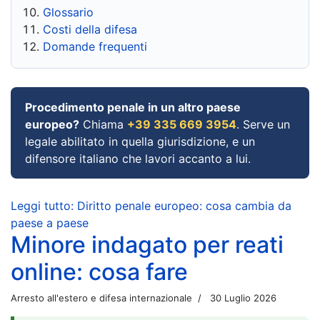
Glossario
Costi della difesa
Domande frequenti
Procedimento penale in un altro paese
europeo?
Chiama
+39 335 669 3954
. Serve un
legale abilitato in quella giurisdizione, e un
difensore italiano che lavori accanto a lui.
Leggi tutto: Diritto penale europeo: cosa cambia da
paese a paese
Minore indagato per reati
online: cosa fare
Arresto all'estero e difesa internazionale
30 Luglio 2026