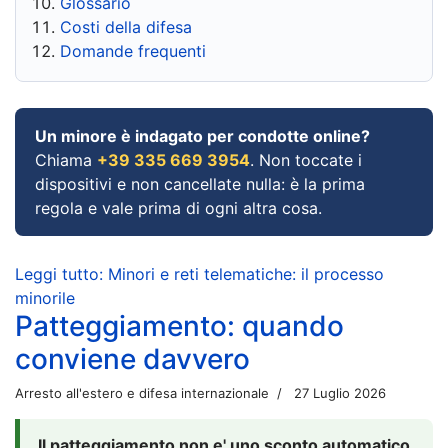
Glossario
Costi della difesa
Domande frequenti
Un minore è indagato per condotte online?
Chiama
+39 335 669 3954
. Non toccate i
dispositivi e non cancellate nulla: è la prima
regola e vale prima di ogni altra cosa.
Leggi tutto: Minori e reti telematiche: il processo
minorile
Patteggiamento: quando
conviene davvero
Arresto all'estero e difesa internazionale
27 Luglio 2026
Il patteggiamento non e' uno sconto automatico