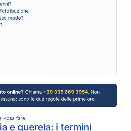
renni?
l'attribuzione
tesso modo?
?
uto online?
Chiama
+39 335 669 3954
. Non
 nessuno: sono le due regole delle prime ore.
e: cosa fare
a e querela: i termini