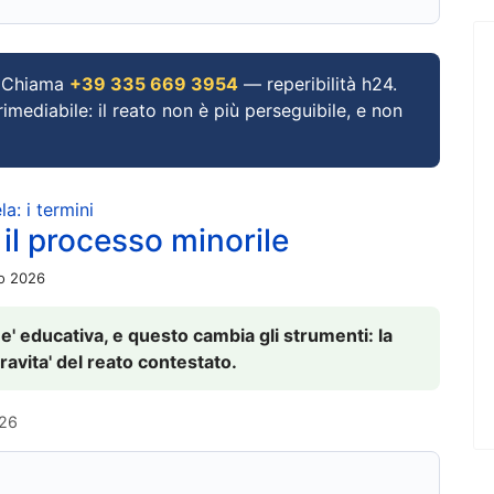
Chiama
+39 335 669 3954
— reperibilità h24.
imediabile: il reato non è più perseguibile, e non
a: i termini
 il processo minorile
io 2026
 e' educativa, e questo cambia gli strumenti: la
ravita' del reato contestato.
026