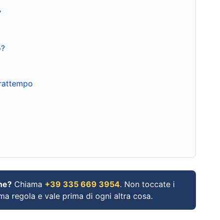
?
o?
frattempo
ne?
Chiama
+39 335 669 3954
. Non toccate i
ima regola e vale prima di ogni altra cosa.