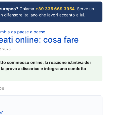
 europeo?
Chiama
+39 335 669 3954
. Serve un
un difensore italiano che lavori accanto a lui.
cambia da paese a paese
ati online: cosa fare
io 2026
to commesso online, la reazione istintiva dei
 la prova a discarico e integra una condotta
026
e?