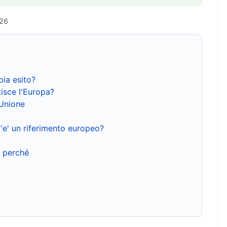
026
bia esito?
isce l'Europa?
'Unione
'e' un riferimento europeo?
e perché