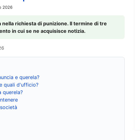
io 2026
nella richiesta di punizione. Il termine di tre
to in cui se ne acquisisce notizia.
26
nuncia e querela?
e quali d'ufficio?
a querela?
ntenere
 società