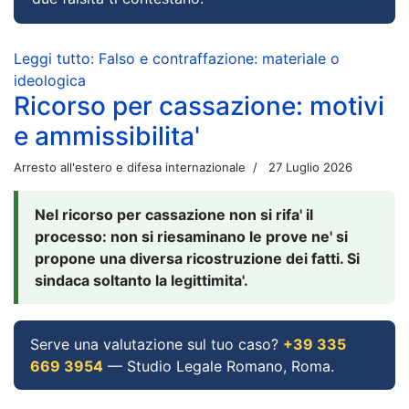
Leggi tutto: Falso e contraffazione: materiale o
ideologica
Ricorso per cassazione: motivi
e ammissibilita'
Arresto all'estero e difesa internazionale
27 Luglio 2026
Nel ricorso per cassazione non si rifa' il
processo: non si riesaminano le prove ne' si
propone una diversa ricostruzione dei fatti. Si
sindaca soltanto la legittimita'.
Serve una valutazione sul tuo caso?
+39 335
669 3954
— Studio Legale Romano, Roma.