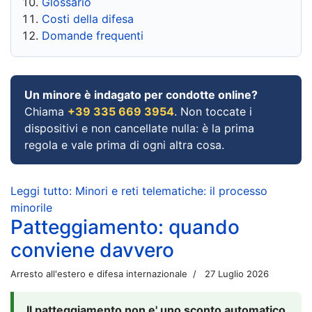
Glossario
Costi della difesa
Domande frequenti
Un minore è indagato per condotte online?
Chiama
+39 335 669 3954
. Non toccate i
dispositivi e non cancellate nulla: è la prima
regola e vale prima di ogni altra cosa.
Leggi tutto: Minori e reti telematiche: il processo
minorile
Patteggiamento: quando
conviene davvero
Arresto all'estero e difesa internazionale
27 Luglio 2026
Il patteggiamento non e' uno sconto automatico