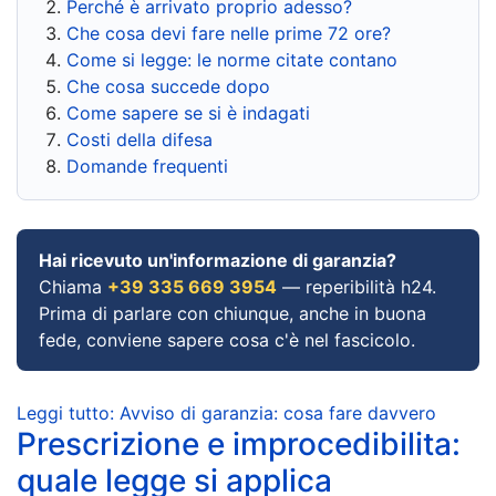
Perché è arrivato proprio adesso?
Che cosa devi fare nelle prime 72 ore?
Come si legge: le norme citate contano
Che cosa succede dopo
Come sapere se si è indagati
Costi della difesa
Domande frequenti
Hai ricevuto un'informazione di garanzia?
Chiama
+39 335 669 3954
— reperibilità h24.
Prima di parlare con chiunque, anche in buona
fede, conviene sapere cosa c'è nel fascicolo.
Leggi tutto: Avviso di garanzia: cosa fare davvero
Prescrizione e improcedibilita:
quale legge si applica