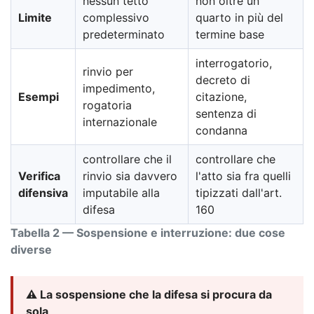
nessun tetto
non oltre un
Limite
complessivo
quarto in più del
predeterminato
termine base
interrogatorio,
rinvio per
decreto di
impedimento,
Esempi
citazione,
rogatoria
sentenza di
internazionale
condanna
controllare che il
controllare che
Verifica
rinvio sia davvero
l'atto sia fra quelli
difensiva
imputabile alla
tipizzati dall'art.
difesa
160
Tabella 2 — Sospensione e interruzione: due cose
diverse
⚠️ La sospensione che la difesa si procura da
sola