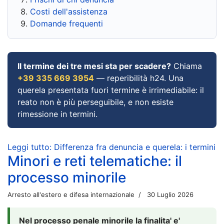
Costi dell'assistenza
Domande frequenti
Il termine dei tre mesi sta per scadere?
Chiama
+39 335 669 3954
— reperibilità h24. Una
querela presentata fuori termine è irrimediabile: il
reato non è più perseguibile, e non esiste
rimessione in termini.
Leggi tutto: Differenza fra denuncia e querela: i termini
Minori e reti telematiche: il
processo minorile
Arresto all'estero e difesa internazionale
30 Luglio 2026
Nel processo penale minorile la finalita' e'