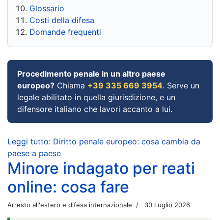
Glossario
Costi della difesa
Domande frequenti
Procedimento penale in un altro paese
europeo?
Chiama
+39 335 669 3954
. Serve un
legale abilitato in quella giurisdizione, e un
difensore italiano che lavori accanto a lui.
Leggi tutto: Diritto penale europeo: cosa cambia da
paese a paese
Minore indagato per reati
online: cosa fare
Arresto all'estero e difesa internazionale
30 Luglio 2026