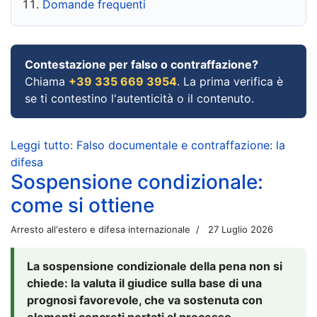
Domande frequenti
Contestazione per falso o contraffazione?
Chiama
+39 335 669 3954
. La prima verifica è
se ti contestino l'autenticità o il contenuto.
Leggi tutto: Falso documentale e contraffazione: la
difesa
Sospensione condizionale:
come si ottiene
Arresto all'estero e difesa internazionale
27 Luglio 2026
La sospensione condizionale della pena non si
chiede: la valuta il giudice sulla base di una
prognosi favorevole, che va sostenuta con
elementi concreti portati al processo.