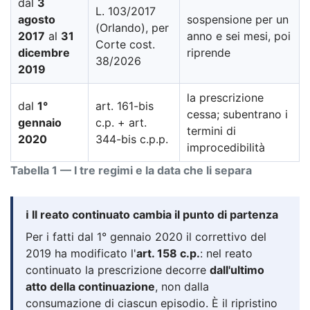
dal
3
L. 103/2017
agosto
sospensione per un
(Orlando), per
2017
al
31
anno e sei mesi, poi
Corte cost.
dicembre
riprende
38/2026
2019
la prescrizione
dal
1°
art. 161-bis
cessa; subentrano i
gennaio
c.p. + art.
termini di
2020
344-bis c.p.p.
improcedibilità
Tabella 1 — I tre regimi e la data che li separa
ℹ️ Il reato continuato cambia il punto di partenza
Per i fatti dal 1° gennaio 2020 il correttivo del
2019 ha modificato l'
art. 158 c.p.
: nel reato
continuato la prescrizione decorre
dall'ultimo
atto della continuazione
, non dalla
consumazione di ciascun episodio. È il ripristino