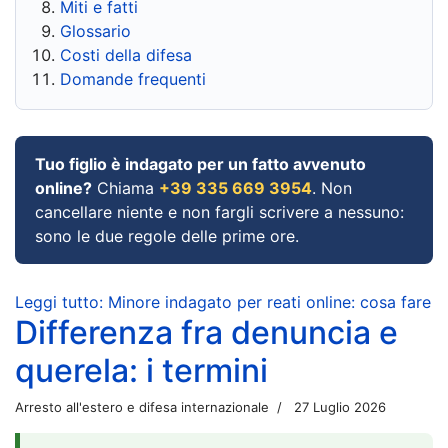
Miti e fatti
Glossario
Costi della difesa
Domande frequenti
Tuo figlio è indagato per un fatto avvenuto
online?
Chiama
+39 335 669 3954
. Non
cancellare niente e non fargli scrivere a nessuno:
sono le due regole delle prime ore.
Leggi tutto: Minore indagato per reati online: cosa fare
Differenza fra denuncia e
querela: i termini
Arresto all'estero e difesa internazionale
27 Luglio 2026