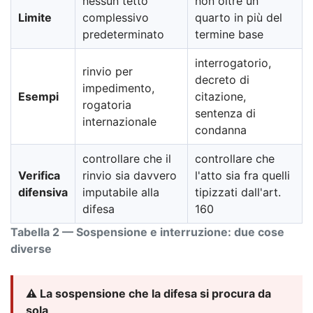
nessun tetto
non oltre un
Limite
complessivo
quarto in più del
predeterminato
termine base
interrogatorio,
rinvio per
decreto di
impedimento,
Esempi
citazione,
rogatoria
sentenza di
internazionale
condanna
controllare che il
controllare che
Verifica
rinvio sia davvero
l'atto sia fra quelli
difensiva
imputabile alla
tipizzati dall'art.
difesa
160
Tabella 2 — Sospensione e interruzione: due cose
diverse
⚠️ La sospensione che la difesa si procura da
sola