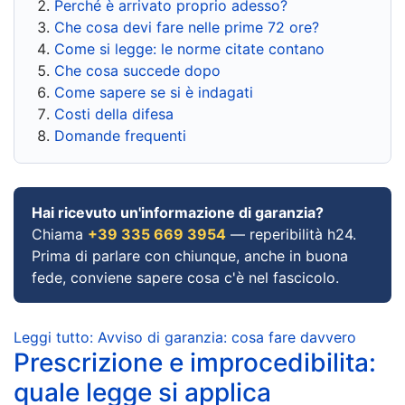
Perché è arrivato proprio adesso?
Che cosa devi fare nelle prime 72 ore?
Come si legge: le norme citate contano
Che cosa succede dopo
Come sapere se si è indagati
Costi della difesa
Domande frequenti
Hai ricevuto un'informazione di garanzia?
Chiama
+39 335 669 3954
— reperibilità h24.
Prima di parlare con chiunque, anche in buona
fede, conviene sapere cosa c'è nel fascicolo.
Leggi tutto: Avviso di garanzia: cosa fare davvero
Prescrizione e improcedibilita:
quale legge si applica