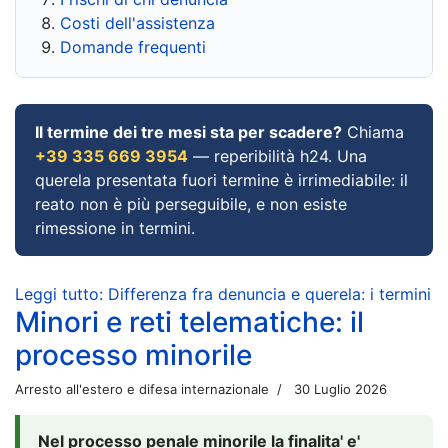
Costi dell'assistenza
Domande frequenti
Il termine dei tre mesi sta per scadere?
Chiama
+39 335 669 3954
— reperibilità h24. Una
querela presentata fuori termine è irrimediabile: il
reato non è più perseguibile, e non esiste
rimessione in termini.
Leggi tutto: Differenza fra denuncia e querela: i termini
Minori e reti telematiche: il
processo minorile
Arresto all'estero e difesa internazionale
30 Luglio 2026
Nel processo penale minorile la finalita' e'