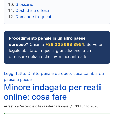
Glossario
Costi della difesa
Domande frequenti
Procedimento penale in un altro paese
europeo?
Chiama
+39 335 669 3954
. Serve un
legale abilitato in quella giurisdizione, e un
difensore italiano che lavori accanto a lui.
Leggi tutto: Diritto penale europeo: cosa cambia da
paese a paese
Minore indagato per reati
online: cosa fare
Arresto all'estero e difesa internazionale
30 Luglio 2026