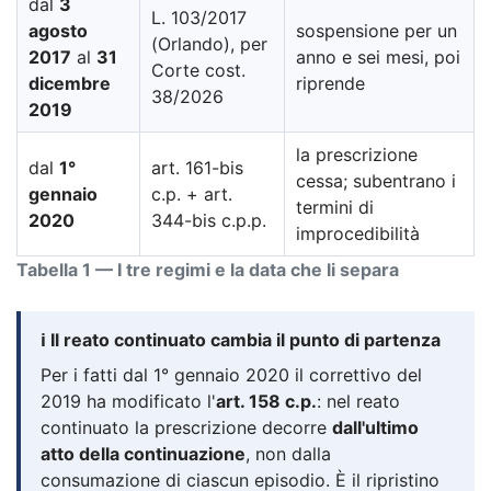
dal
3
L. 103/2017
agosto
sospensione per un
(Orlando), per
2017
al
31
anno e sei mesi, poi
Corte cost.
dicembre
riprende
38/2026
2019
la prescrizione
dal
1°
art. 161-bis
cessa; subentrano i
gennaio
c.p. + art.
termini di
2020
344-bis c.p.p.
improcedibilità
Tabella 1 — I tre regimi e la data che li separa
ℹ️ Il reato continuato cambia il punto di partenza
Per i fatti dal 1° gennaio 2020 il correttivo del
2019 ha modificato l'
art. 158 c.p.
: nel reato
continuato la prescrizione decorre
dall'ultimo
atto della continuazione
, non dalla
consumazione di ciascun episodio. È il ripristino