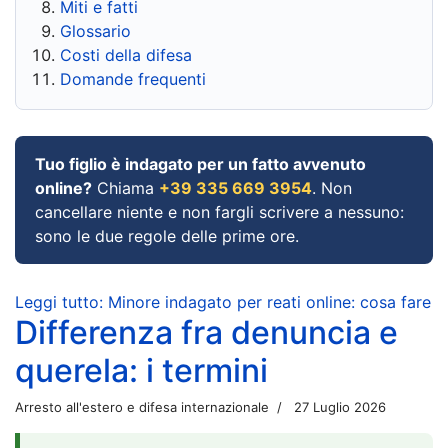
Miti e fatti
Glossario
Costi della difesa
Domande frequenti
Tuo figlio è indagato per un fatto avvenuto
online?
Chiama
+39 335 669 3954
. Non
cancellare niente e non fargli scrivere a nessuno:
sono le due regole delle prime ore.
Leggi tutto: Minore indagato per reati online: cosa fare
Differenza fra denuncia e
querela: i termini
Arresto all'estero e difesa internazionale
27 Luglio 2026