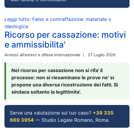
Leggi tutto: Falso e contraffazione: materiale o
ideologica
Ricorso per cassazione: motivi
e ammissibilita'
Arresto all'estero e difesa internazionale
27 Luglio 2026
Nel ricorso per cassazione non si rifa' il
processo: non si riesaminano le prove ne' si
propone una diversa ricostruzione dei fatti. Si
sindaca soltanto la legittimita'.
Serve una valutazione sul tuo caso?
+39 335
669 3954
— Studio Legale Romano, Roma.