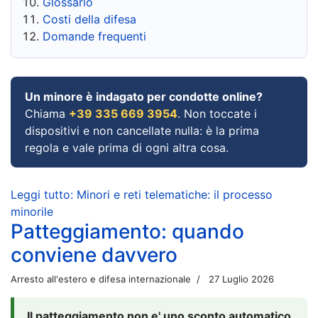
Glossario
Costi della difesa
Domande frequenti
Un minore è indagato per condotte online?
Chiama
+39 335 669 3954
. Non toccate i
dispositivi e non cancellate nulla: è la prima
regola e vale prima di ogni altra cosa.
Leggi tutto: Minori e reti telematiche: il processo
minorile
Patteggiamento: quando
conviene davvero
Arresto all'estero e difesa internazionale
27 Luglio 2026
Il patteggiamento non e' uno sconto automatico