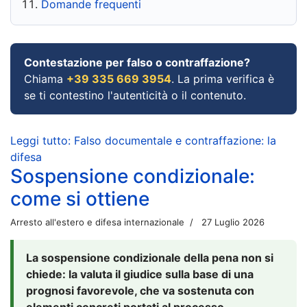
Domande frequenti
Contestazione per falso o contraffazione?
Chiama
+39 335 669 3954
. La prima verifica è
se ti contestino l'autenticità o il contenuto.
Leggi tutto: Falso documentale e contraffazione: la
difesa
Sospensione condizionale:
come si ottiene
Arresto all'estero e difesa internazionale
27 Luglio 2026
La sospensione condizionale della pena non si
chiede: la valuta il giudice sulla base di una
prognosi favorevole, che va sostenuta con
elementi concreti portati al processo.