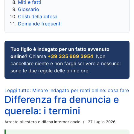
Miti e fatti
Glossario
Costi della difesa
Domande frequenti
Tuo figlio è indagato per un fatto avvenuto
online?
Chiama
+39 335 669 3954
. Non
cancellare niente e non fargli scrivere a nessuno:
sono le due regole delle prime ore.
Leggi tutto: Minore indagato per reati online: cosa fare
Differenza fra denuncia e
querela: i termini
Arresto all'estero e difesa internazionale
27 Luglio 2026