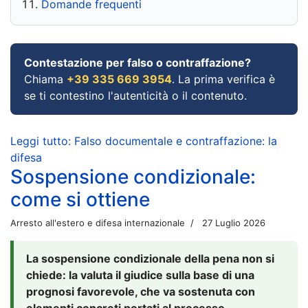
Domande frequenti
Contestazione per falso o contraffazione?
Chiama
+39 335 669 3954
. La prima verifica è
se ti contestino l'autenticità o il contenuto.
Leggi tutto: Falso documentale e contraffazione: la
difesa
Sospensione condizionale:
come si ottiene
Arresto all'estero e difesa internazionale
27 Luglio 2026
La sospensione condizionale della pena non si
chiede: la valuta il giudice sulla base di una
prognosi favorevole, che va sostenuta con
elementi concreti portati al processo.