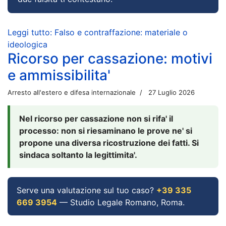
Leggi tutto: Falso e contraffazione: materiale o
ideologica
Ricorso per cassazione: motivi
e ammissibilita'
Arresto all'estero e difesa internazionale
27 Luglio 2026
Nel ricorso per cassazione non si rifa' il
processo: non si riesaminano le prove ne' si
propone una diversa ricostruzione dei fatti. Si
sindaca soltanto la legittimita'.
Serve una valutazione sul tuo caso?
+39 335
669 3954
— Studio Legale Romano, Roma.