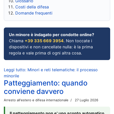
Glossario
Costi della difesa
Domande frequenti
Un minore è indagato per condotte online?
Chiama
+39 335 669 3954
. Non toccate i
dispositivi e non cancellate nulla: è la prima
regola e vale prima di ogni altra cosa.
Leggi tutto: Minori e reti telematiche: il processo
minorile
Patteggiamento: quando
conviene davvero
Arresto all'estero e difesa internazionale
27 Luglio 2026
Il patteggiamento non e' uno sconto automatico