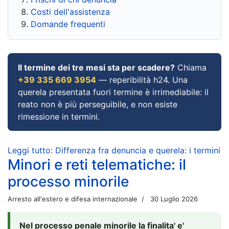
Costi dell'assistenza
Domande frequenti
Il termine dei tre mesi sta per scadere?
Chiama
+39 335 669 3954
— reperibilità h24. Una
querela presentata fuori termine è irrimediabile: il
reato non è più perseguibile, e non esiste
rimessione in termini.
Leggi tutto: Differenza fra denuncia e querela: i termini
Minori e reti telematiche: il
processo minorile
Arresto all'estero e difesa internazionale
30 Luglio 2026
Nel processo penale minorile la finalita' e'