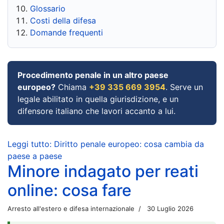
Glossario
Costi della difesa
Domande frequenti
Procedimento penale in un altro paese
europeo?
Chiama
+39 335 669 3954
. Serve un
legale abilitato in quella giurisdizione, e un
difensore italiano che lavori accanto a lui.
Leggi tutto: Diritto penale europeo: cosa cambia da
paese a paese
Minore indagato per reati
online: cosa fare
Arresto all'estero e difesa internazionale
30 Luglio 2026