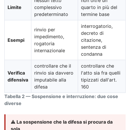
nessun tetto
non oltre un
Limite
complessivo
quarto in più del
predeterminato
termine base
interrogatorio,
rinvio per
decreto di
impedimento,
Esempi
citazione,
rogatoria
sentenza di
internazionale
condanna
controllare che il
controllare che
Verifica
rinvio sia davvero
l'atto sia fra quelli
difensiva
imputabile alla
tipizzati dall'art.
difesa
160
Tabella 2 — Sospensione e interruzione: due cose
diverse
⚠️ La sospensione che la difesa si procura da
sola