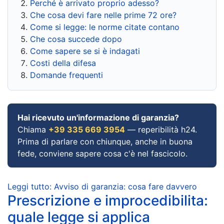
Perché è arrivato proprio adesso?
Che cosa devi fare nelle prime 72 ore?
Come si legge: le norme citate contano
Che cosa succede dopo
Come sapere se si è indagati
Costi della difesa
Domande frequenti
Hai ricevuto un'informazione di garanzia?
Chiama
+39 335 669 3954
— reperibilità h24.
Prima di parlare con chiunque, anche in buona
fede, conviene sapere cosa c'è nel fascicolo.
Leggi tutto: Avviso di garanzia: cosa fare davvero
Prescrizione e improcedibilita:
quale legge si applica