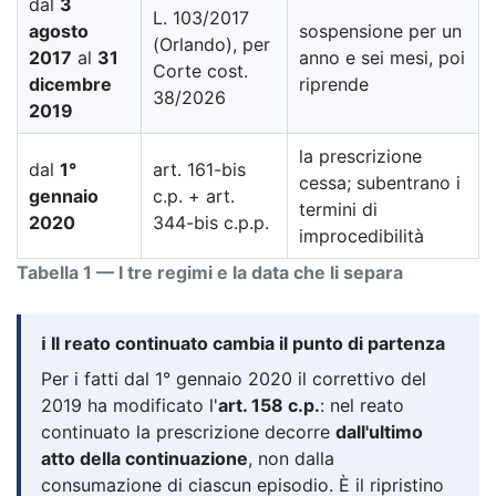
dal
3
L. 103/2017
agosto
sospensione per un
(Orlando), per
2017
al
31
anno e sei mesi, poi
Corte cost.
dicembre
riprende
38/2026
2019
la prescrizione
dal
1°
art. 161-bis
cessa; subentrano i
gennaio
c.p. + art.
termini di
2020
344-bis c.p.p.
improcedibilità
Tabella 1 — I tre regimi e la data che li separa
ℹ️ Il reato continuato cambia il punto di partenza
Per i fatti dal 1° gennaio 2020 il correttivo del
2019 ha modificato l'
art. 158 c.p.
: nel reato
continuato la prescrizione decorre
dall'ultimo
atto della continuazione
, non dalla
consumazione di ciascun episodio. È il ripristino