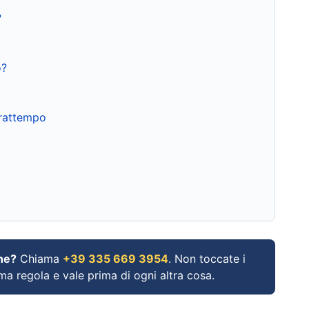
?
o?
frattempo
ne?
Chiama
+39 335 669 3954
. Non toccate i
ima regola e vale prima di ogni altra cosa.