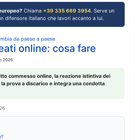
 europeo?
Chiama
+39 335 669 3954
. Serve un
un difensore italiano che lavori accanto a lui.
cambia da paese a paese
ati online: cosa fare
io 2026
to commesso online, la reazione istintiva dei
 la prova a discarico e integra una condotta
026
e?