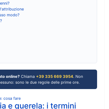
renni?
l'attribuzione
tesso modo?
?
uto online?
Chiama
+39 335 669 3954
. Non
 nessuno: sono le due regole delle prime ore.
e: cosa fare
a e querela: i termini