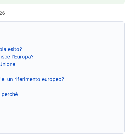
026
bia esito?
isce l'Europa?
'Unione
'e' un riferimento europeo?
e perché