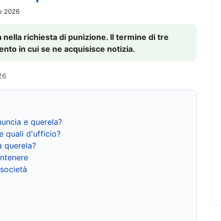
io 2026
nella richiesta di punizione. Il termine di tre
to in cui se ne acquisisce notizia.
26
nuncia e querela?
e quali d'ufficio?
a querela?
ntenere
 società