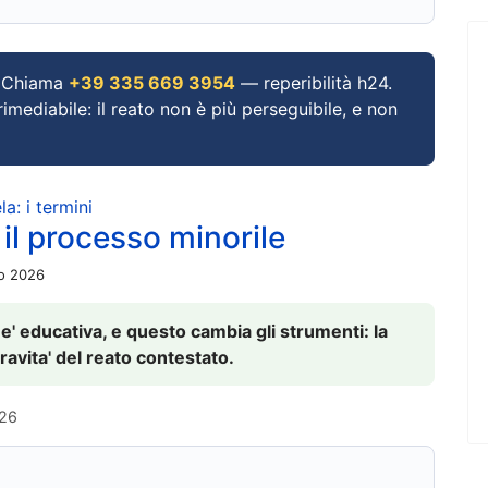
Chiama
+39 335 669 3954
— reperibilità h24.
imediabile: il reato non è più perseguibile, e non
a: i termini
 il processo minorile
io 2026
 e' educativa, e questo cambia gli strumenti: la
ravita' del reato contestato.
026