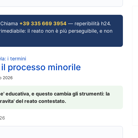
Chiama
+39 335 669 3954
— reperibilità h24.
imediabile: il reato non è più perseguibile, e non
a: i termini
 il processo minorile
io 2026
 e' educativa, e questo cambia gli strumenti: la
ravita' del reato contestato.
026