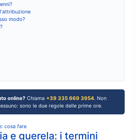
renni?
l'attribuzione
tesso modo?
?
uto online?
Chiama
+39 335 669 3954
. Non
 nessuno: sono le due regole delle prime ore.
e: cosa fare
a e querela: i termini