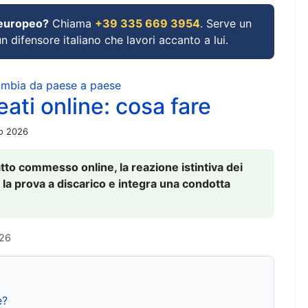
 europeo?
Chiama
+39 335 669 3954
. Serve un
un difensore italiano che lavori accanto a lui.
cambia da paese a paese
ati online: cosa fare
io 2026
to commesso online, la reazione istintiva dei
 la prova a discarico e integra una condotta
026
e?