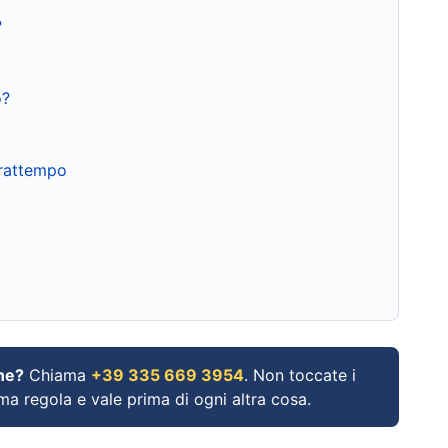
?
o?
frattempo
ne?
Chiama
+39 335 669 3954
. Non toccate i
ima regola e vale prima di ogni altra cosa.