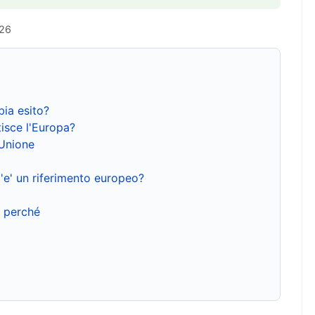
026
bia esito?
isce l'Europa?
'Unione
'e' un riferimento europeo?
e perché