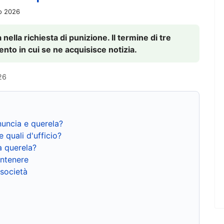
io 2026
nella richiesta di punizione. Il termine di tre
to in cui se ne acquisisce notizia.
26
nuncia e querela?
e quali d'ufficio?
a querela?
ntenere
 società